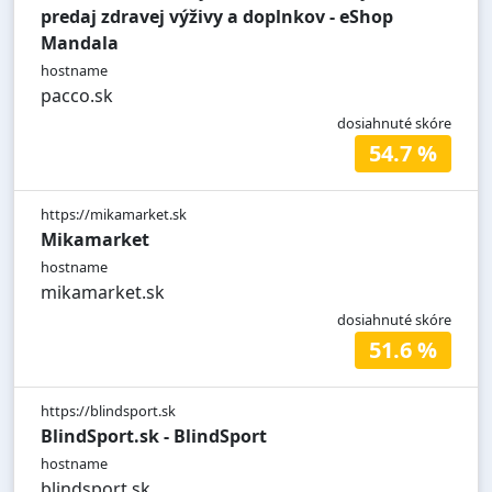
predaj zdravej výživy a doplnkov - eShop
Mandala
hostname
pacco.sk
dosiahnuté skóre
54.7 %
https://mikamarket.sk
Mikamarket
hostname
mikamarket.sk
dosiahnuté skóre
51.6 %
https://blindsport.sk
BlindSport.sk - BlindSport
hostname
blindsport.sk