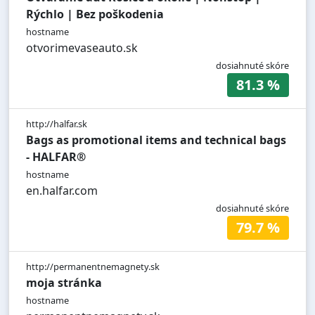
Rýchlo | Bez poškodenia
hostname
otvorimevaseauto.sk
dosiahnuté skóre
81.3 %
http://halfar.sk
Bags as promotional items and technical bags
- HALFAR®
hostname
en.halfar.com
dosiahnuté skóre
79.7 %
http://permanentnemagnety.sk
moja stránka
hostname