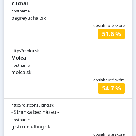
Yuchai
hostname
bagreyuchai.sk
dosiahnuté skóre
51.6 %
http://molca.sk
Môlèa
hostname
molca.sk
dosiahnuté skóre
54.7 %
http://gistconsulting.sk
- Stránka bez názvu -
hostname
gistconsulting.sk
dosiahnuté skóre