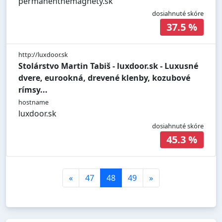
permanentnemagnety.sk
dosiahnuté skóre
37.5 %
http://luxdoor.sk
Stolárstvo Martin Tabiš - luxdoor.sk - Luxusné
dvere, eurookná, drevené klenby, kozubové
rímsy...
hostname
luxdoor.sk
dosiahnuté skóre
45.3 %
«
47
48
49
»