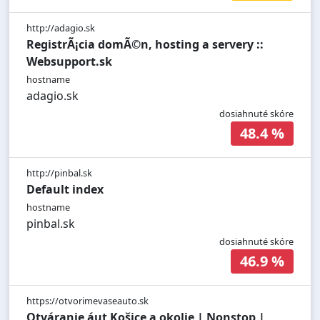
http://adagio.sk
RegistrÃ¡cia domÃ©n, hosting a servery ::
Websupport.sk
hostname
adagio.sk
dosiahnuté skóre
48.4 %
http://pinbal.sk
Default index
hostname
pinbal.sk
dosiahnuté skóre
46.9 %
https://otvorimevaseauto.sk
Otváranie áut Košice a okolie | Nonstop |