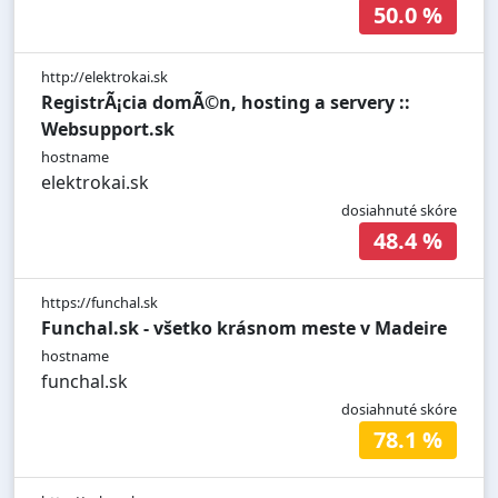
50.0 %
http://elektrokai.sk
RegistrÃ¡cia domÃ©n, hosting a servery ::
Websupport.sk
hostname
elektrokai.sk
dosiahnuté skóre
48.4 %
https://funchal.sk
Funchal.sk - všetko krásnom meste v Madeire
hostname
funchal.sk
dosiahnuté skóre
78.1 %