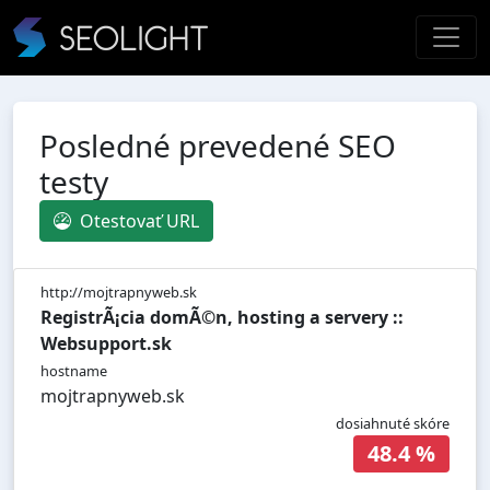
Posledné prevedené SEO
testy
Otestovať URL
http://mojtrapnyweb.sk
RegistrÃ¡cia domÃ©n, hosting a servery ::
Websupport.sk
hostname
mojtrapnyweb.sk
dosiahnuté skóre
48.4 %