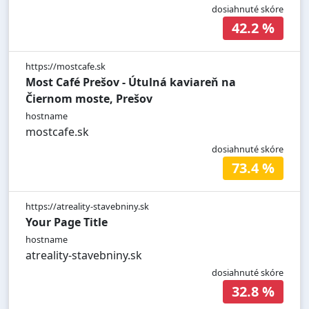
dosiahnuté skóre
42.2 %
https://mostcafe.sk
Most Café Prešov - Útulná kaviareň na
Čiernom moste, Prešov
hostname
mostcafe.sk
dosiahnuté skóre
73.4 %
https://atreality-stavebniny.sk
Your Page Title
hostname
atreality-stavebniny.sk
dosiahnuté skóre
32.8 %