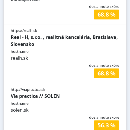
dosiahnuté skóre
68.8 %
https://realh.sk
Real - H, s.r.o. , realitná kancelária, Bratislava,
Slovensko
hostname
realh.sk
dosiahnuté skóre
68.8 %
http://viapractica.sk
Via practica // SOLEN
hostname
solen.sk
dosiahnuté skóre
56.3 %