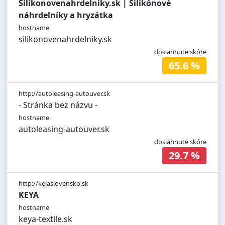
Silikonovenahrdelniky.sk | Silikónové
náhrdelníky a hryzátka
hostname
silikonovenahrdelniky.sk
dosiahnuté skóre
65.6 %
http://autoleasing-autouver.sk
- Stránka bez názvu -
hostname
autoleasing-autouver.sk
dosiahnuté skóre
29.7 %
http://kejaslovensko.sk
KEYA
hostname
keya-textile.sk