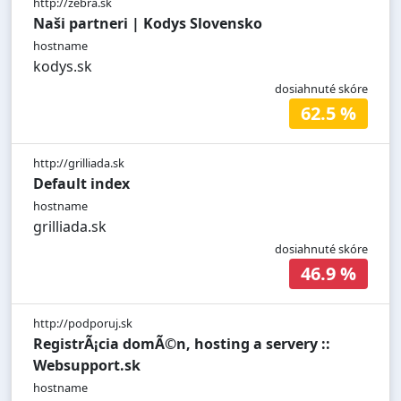
http://zebra.sk
Naši partneri | Kodys Slovensko
hostname
kodys.sk
dosiahnuté skóre
62.5 %
http://grilliada.sk
Default index
hostname
grilliada.sk
dosiahnuté skóre
46.9 %
http://podporuj.sk
RegistrÃ¡cia domÃ©n, hosting a servery ::
Websupport.sk
hostname