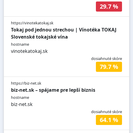
29.7 %
https://vinotekatokaj.sk
Tokaj pod jednou strechou | Vínotéka TOKAJ
Slovenské tokajské vína
hostname
vinotekatokaj.sk
dosiahnuté skóre
79.7 %
https://biz-net.sk
biz-net.sk – spájame pre lepší biznis
hostname
biz-net.sk
dosiahnuté skóre
64.1 %