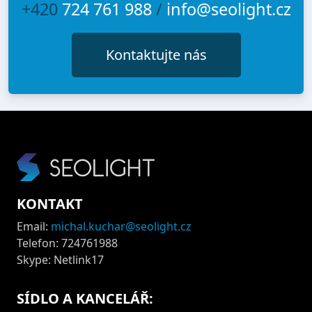
+420
724 761 988
/
info@seolight.cz
Kontaktujte nás
KONTAKT
Email:
michal.kuchar@seolight.cz
Telefon: 724761988
Skype: Netlink17
SÍDLO A KANCELÁŘ: