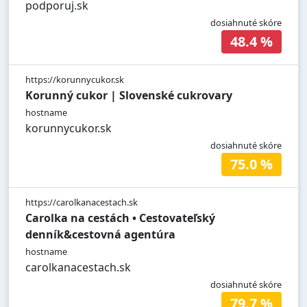
podporuj.sk
dosiahnuté skóre
48.4 %
https://korunnycukor.sk
Korunný cukor | Slovenské cukrovary
hostname
korunnycukor.sk
dosiahnuté skóre
75.0 %
https://carolkanacestach.sk
Carolka na cestách • Cestovateľský
denník&cestovná agentúra
hostname
carolkanacestach.sk
dosiahnuté skóre
79.7 %