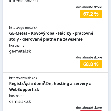
kurenie-solar.sk
dosiahnuté skóre
67.2 %
https://ge-metal.sk
GE-Metal – Kovovýroba ⦁ Háčiky ⦁ pracovné
stoly ⦁ dierované platne na zavesenie
hostname
ge-metal.sk
dosiahnuté skóre
68.8 %
https://ozmisiak.sk
RegistrÃ¡cia domÃ©n, hosting a servery ::
WebSupport.sk
hostname
ozmisiak.sk
dosiahnuté skóre