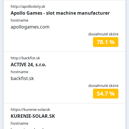
http://apollosloty.sk
Apollo Games - slot machine manufacturer
hostname
apollogames.com
dosiahnuté skóre
78.1 %
http://backfist.sk
ACTIVE 24, s.r.o.
hostname
backfist.sk
dosiahnuté skóre
54.7 %
https://kurenie-solar.sk
KURENIE-SOLAR.SK
hostname