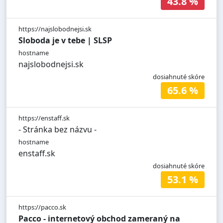
43.8 %
https://najslobodnejsi.sk
Sloboda je v tebe | SLSP
hostname
najslobodnejsi.sk
dosiahnuté skóre
65.6 %
https://enstaff.sk
- Stránka bez názvu -
hostname
enstaff.sk
dosiahnuté skóre
53.1 %
https://pacco.sk
Pacco - internetový obchod zameraný na