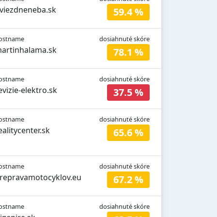
viezdneneba.sk
59.4 %
ostname
dosiahnuté skóre
artinhalama.sk
78.1 %
ostname
dosiahnuté skóre
evizie-elektro.sk
37.5 %
ostname
dosiahnuté skóre
ealitycenter.sk
65.6 %
ostname
dosiahnuté skóre
repravamotocyklov.eu
67.2 %
ostname
dosiahnuté skóre