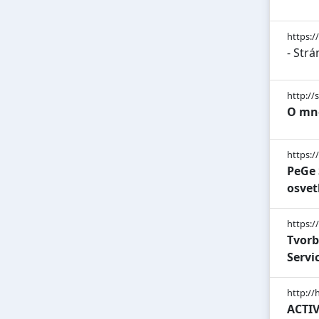
https:/
- Strá
http://
O mne
https:/
PeGe 
osvet
https:/
Tvorb
Servi
http://
ACTIVE