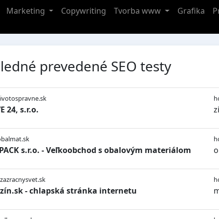
Marketing
Copywriting
Tvorba www
Grafika
P
ledné prevedené SEO testy
zivotospravne.sk
h
 24, s.r.o.
z
obalmat.sk
h
ACK s.r.o. - Veľkoobchod s obalovým materiálom
o
/zazracnysvet.sk
h
ín.sk - chlapská stránka internetu
m