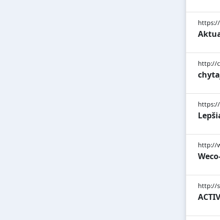
https:/
Aktua
http://
chyta
https:/
Lepši
http://
Weco-
http://
ACTIVE