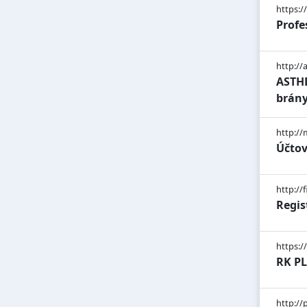
https:/
Profe
http://
ASTHE
brán
http://
Účtov
http://f
Regis
https://
RK PL
http://