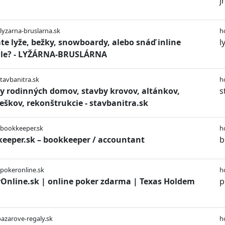
j
/lyzarna-bruslarna.sk
h
te lyže, bežky, snowboardy, alebo snáď inline
l
ule? - LYŽÁRNA-BRUSLÁRNA
stavbanitra.sk
h
y rodinných domov, stavby krovov, altánkov,
s
reškov, rekonštrukcie - stavbanitra.sk
/bookkeeper.sk
h
eeper.sk – bookkeeper / accountant
b
/pokeronline.sk
h
Online.sk | online poker zdarma | Texas Holdem
p
bazarove-regaly.sk
h