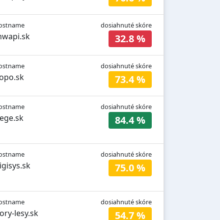
ostname
dosiahnuté skóre
wapi.sk
32.8 %
ostname
dosiahnuté skóre
opo.sk
73.4 %
ostname
dosiahnuté skóre
ege.sk
84.4 %
ostname
dosiahnuté skóre
igisys.sk
75.0 %
ostname
dosiahnuté skóre
ory-lesy.sk
54.7 %