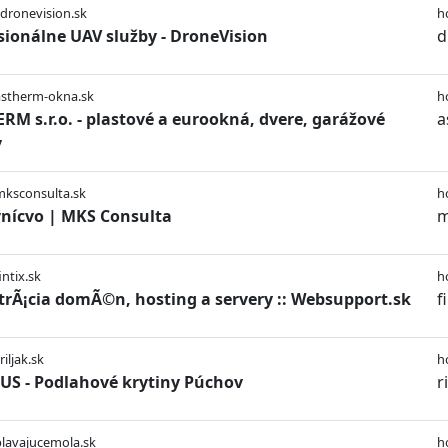
/dronevision.sk
h
sionálne UAV služby - DroneVision
d
astherm-okna.sk
h
RM s.r.o. - plastové a eurookná, dvere, garážové
a
y
mksconsulta.sk
h
nícvo | MKS Consulta
m
intix.sk
h
trÃ¡cia domÃ©n, hosting a servery :: Websupport.sk
f
riljak.sk
h
US - Podlahové krytiny Púchov
r
plavajucemola.sk
h