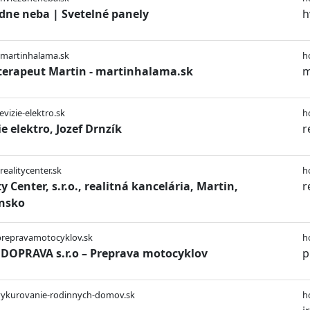
dne neba | Svetelné panely
h
/martinhalama.sk
h
terapeut Martin - martinhalama.sk
m
evizie-elektro.sk
h
ie elektro, Jozef Drnzík
r
realitycenter.sk
h
y Center, s.r.o., realitná kancelária, Martin,
r
nsko
prepravamotocyklov.sk
h
DOPRAVA s.r.o – Preprava motocyklov
p
/vykurovanie-rodinnych-domov.sk
h