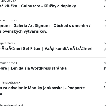
galbusera.sk
h
é kľučky | Galbusera - Kľučky a doplnky
k
artsignum.sk
h
gnum – Galéria Art Signum – Obchod s umením /
m
 slovenských výtvarníkov.
getfitter.sk
h
Ã­ trÃ©neri Get Fitter | VaÅ¡i kondiÄ nÃ­ trÃ©neri
g
/svadobre.sk
h
bre | Len ďalšia WordPress stránka
s
onlinepeticie.sk
h
ia za odvolanie Moniky Jankovskej – Podporte
5
iu
/hviezdneneba.sk
h