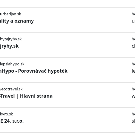
/urbarljan.sk
h
lity a oznamy
u
chytajryby.sk
h
jryby.sk
c
/lepsiahypo.sk
h
aHypo - Porovnávač hypoték
l
wecotravel.sk
h
Travel | Hlavní strana
w
skyro.sk
h
 24, s.r.o.
s