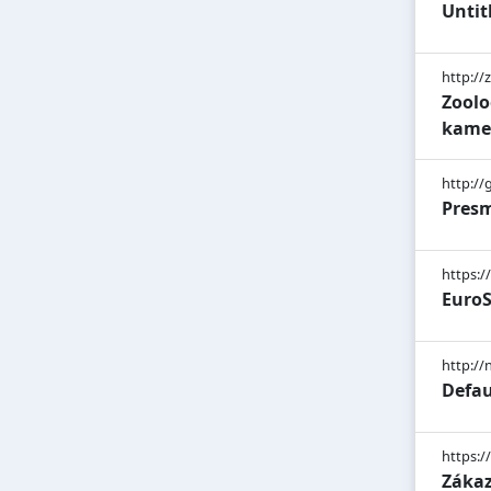
Unti
http:/
Zoolo
kam
http://
Pres
https:
EuroS
http://
Defau
https:/
Zákaz