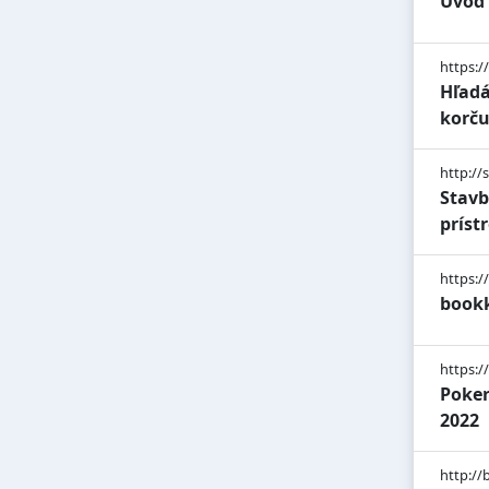
Úvod
https:/
Hľadá
korč
http://
Stavb
príst
https:/
bookk
https:/
Poker
2022
http://