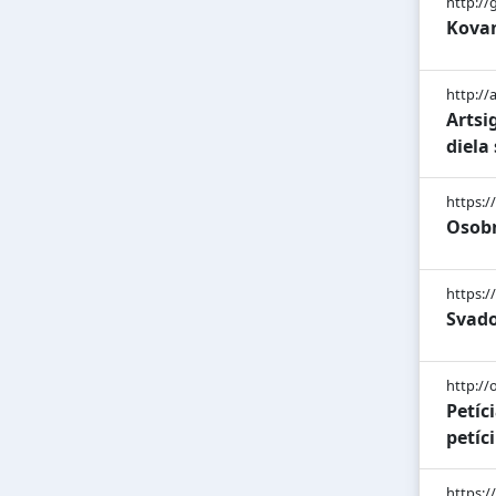
http://
Kovan
http://
Artsi
diela
https://
Osobn
https:/
Svado
http://
Petíc
petíc
https:/