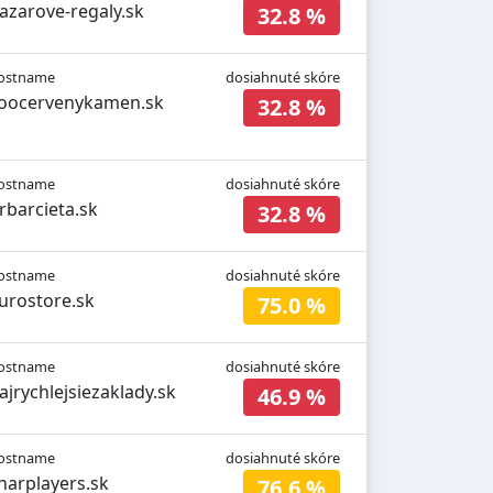
azarove-regaly.sk
32.8 %
ostname
dosiahnuté skóre
oocervenykamen.sk
32.8 %
ostname
dosiahnuté skóre
rbarcieta.sk
32.8 %
ostname
dosiahnuté skóre
urostore.sk
75.0 %
ostname
dosiahnuté skóre
ajrychlejsiezaklady.sk
46.9 %
ostname
dosiahnuté skóre
harplayers.sk
76.6 %