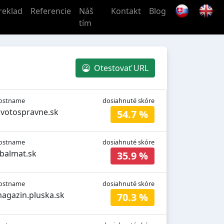
reklad
Referencie
Náš
Kontakt
Blog
tím
Otestovať URL
ostname
dosiahnuté skóre
ivotospravne.sk
54.7 %
ostname
dosiahnuté skóre
balmat.sk
35.9 %
ostname
dosiahnuté skóre
agazin.pluska.sk
70.3 %