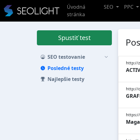
Úvodná
SEO
PPC
stránka
Spustiť test
Pos
SEO testovanie
http://
Posledné testy
ACTIVE
Najlepšie testy
http://
GRAFP
https:/
Magaz