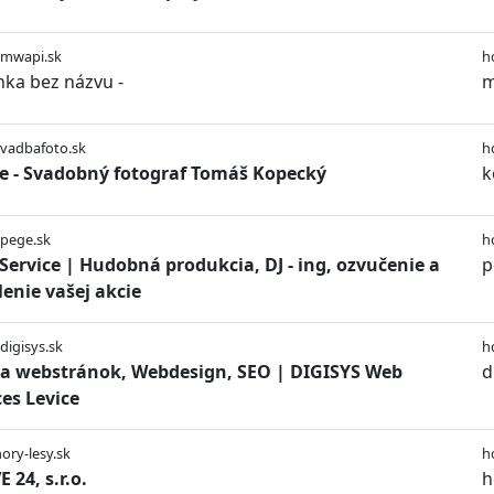
/mwapi.sk
h
nka bez názvu -
m
svadbafoto.sk
h
 - Svadobný fotograf Tomáš Kopecký
k
/pege.sk
h
Service | Hudobná produkcia, DJ - ing, ozvučenie a
p
lenie vašej akcie
/digisys.sk
h
a webstránok, Webdesign, SEO | DIGISYS Web
d
ces Levice
hory-lesy.sk
h
 24, s.r.o.
h