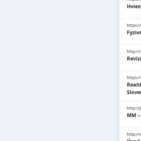
Hviez
https:/
Fyzio
http://r
Revíz
https://
Realit
Slove
http://
MM – 
http:/