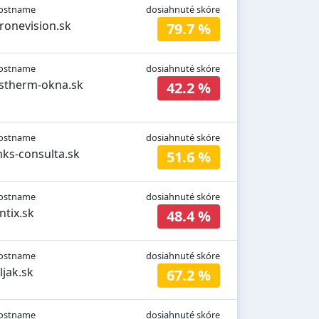
ostname
dosiahnuté skóre
ronevision.sk
79.7 %
ostname
dosiahnuté skóre
stherm-okna.sk
42.2 %
ostname
dosiahnuté skóre
ks-consulta.sk
51.6 %
ostname
dosiahnuté skóre
intix.sk
48.4 %
ostname
dosiahnuté skóre
iljak.sk
67.2 %
ostname
dosiahnuté skóre