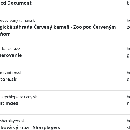
tled Document
b
/zoocervenykamen.sk
h
gická záhrada Červený kameň - Zoo pod Červeným
z
eňom
grbarcieta.sk
h
merovanie
g
//novodom.sk
h
tore.sk
e
najrychlejsiezaklady.sk
h
lt index
n
/sharplayers.sk
h
ková výroba - Sharplayers
s