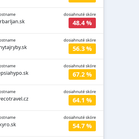
ostname
dosiahnuté skóre
rbarljan.sk
48.4 %
ostname
dosiahnuté skóre
hytajryby.sk
56.3 %
ostname
dosiahnuté skóre
epsiahypo.sk
67.2 %
ostname
dosiahnuté skóre
ecotravel.cz
64.1 %
ostname
dosiahnuté skóre
kyro.sk
54.7 %