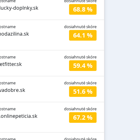
ostname
dosiahnuté skóre
lucky-doplnky.sk
68.8 %
ostname
dosiahnuté skóre
odazilina.sk
64.1 %
ostname
dosiahnuté skóre
etfitter.sk
59.4 %
ostname
dosiahnuté skóre
vadobre.sk
51.6 %
ostname
dosiahnuté skóre
.onlinepeticia.sk
67.2 %
ostname
dosiahnuté skóre