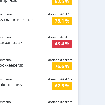
rinspire.sk
62.5 %
ostname
dosiahnuté skóre
yzarna-bruslarna.sk
78.1 %
ostname
dosiahnuté skóre
tavbanitra.sk
48.4 %
ostname
dosiahnuté skóre
ookkeeper.sk
76.6 %
ostname
dosiahnuté skóre
okeronline.sk
62.5 %
ostname
dosiahnuté skóre