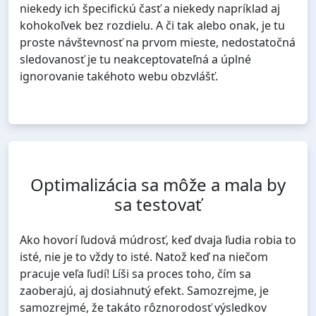
niekedy ich špecifickú časť a niekedy napríklad aj
kohokoľvek bez rozdielu. A či tak alebo onak, je tu
proste návštevnosť na prvom mieste, nedostatočná
sledovanosť je tu neakceptovateľná a úplné
ignorovanie takéhoto webu obzvlášť.
Hoci v dnešnom svete už panuje konkurencia snáď
vo všetkých oblastiach života, a iné to nie je ani na
internete. Aj tu súperí o priazeň ľudí nepočetne
rôznych internetových stránok
, a teda tu nie je
návštevnosť žiadneho webu automaticky zaručená.
Optimalizácia sa môže a mala by
Uspeje tu ten, kto si pozornosť získa, a nie ten, kto
sa testovať
po nej len túži, ale nič pre ňu nerobí.
Tým, čo sa dá robiť s cieľom dosiahnuť dostatočne
Ako hovorí ľudová múdrosť, keď dvaja ľudia robia to
veľkú návštevnosť, je potom okrem starostlivosti o
isté, nie je to vždy to isté. Natož keď na niečom
kvalitu obsahu aj optimalizácia pre internetové
pracuje veľa ľudí! Líši sa proces toho, čím sa
vyhľadávače. Aj tá má zásadný vplyv na to, či bude
zaoberajú, aj dosiahnutý efekt. Samozrejme, je
existencia určitej internetovej ponuky zmysluplná
samozrejmé, že takáto rôznorodosť výsledkov