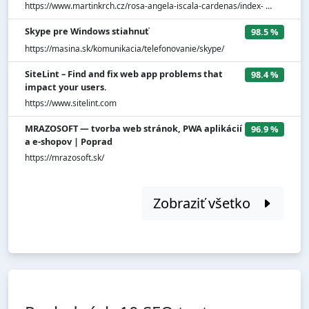
https://www.martinkrch.cz/rosa-angela-iscala-cardenas/index- …
Skype pre Windows stiahnuť
98.5 %
https://masina.sk/komunikacia/telefonovanie/skype/
SiteLint – Find and fix web app problems that
98.4 %
impact your users.
https://www.sitelint.com
MRAZOSOFT — tvorba web stránok, PWA aplikácií
96.9 %
a e-shopov | Poprad
https://mrazosoft.sk/
Zobraziť všetko