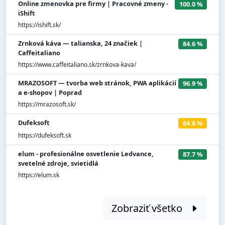
Online zmenovka pre firmy | Pracovné zmeny -
100.0 %
iShift
https://ishift.sk/
Zrnková káva — talianska, 24 značiek |
84.6 %
Caffeitaliano
https://www.caffeitaliano.sk/zrnkova-kava/
MRAZOSOFT — tvorba web stránok, PWA aplikácií
96.9 %
a e-shopov | Poprad
https://mrazosoft.sk/
Dufeksoft
64.6 %
https://dufeksoft.sk
elum - profesionálne osvetlenie Ledvance,
87.7 %
svetelné zdroje, svietidlá
https://elum.sk
Zobraziť všetko