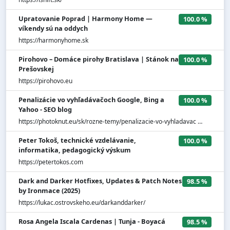
Upratovanie Poprad | Harmony Home —
100.0 %
víkendy sú na oddych
https://harmonyhome.sk
Pirohovo – Domáce pirohy Bratislava | Stánok na
100.0 %
Prešovskej
https://pirohovo.eu
Penalizácie vo vyhľadávačoch Google, Bing a
100.0 %
Yahoo - SEO blog
https://photoknut.eu/sk/rozne-temy/penalizacie-vo-vyhladavac …
Peter Tokoš, technické vzdelávanie,
100.0 %
informatika, pedagogický výskum
https://petertokos.com
Dark and Darker Hotfixes, Updates & Patch Notes
98.5 %
by Ironmace (2025)
https://lukac.ostrovskeho.eu/darkanddarker/
Rosa Angela Iscala Cardenas | Tunja - Boyacá
98.5 %