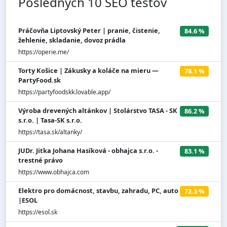
Posledných 10 SEO testov
Práčovňa Liptovský Peter | pranie, čistenie,
84.6 %
žehlenie, skladanie, dovoz prádla
https://operie.me/
Torty Košice | Zákusky a koláče na mieru —
78.1 %
PartyFood.sk
https://partyfoodskk.lovable.app/
Výroba drevených altánkov | Stolárstvo TASA - SK
86.2 %
s.r.o. | Tasa-SK s.r.o.
https://tasa.sk/altanky/
JUDr. Jitka Johana Hasíková - obhajca s.r.o. -
83.1 %
trestné právo
https://www.obhajca.com
Elektro pro domácnost, stavbu, zahradu, PC, auto
72.3 %
|ESOL
https://esol.sk