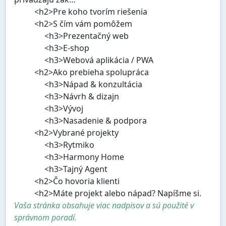
<h2>Pre koho tvorím riešenia
<h2>S čím vám pomôžem
<h3>Prezentačný web
<h3>E-shop
<h3>Webová aplikácia / PWA
<h2>Ako prebieha spolupráca
<h3>Nápad & konzultácia
<h3>Návrh & dizajn
<h3>Vývoj
<h3>Nasadenie & podpora
<h2>Vybrané projekty
<h3>Rytmiko
<h3>Harmony Home
<h3>Tajný Agent
<h2>Čo hovoria klienti
<h2>Máte projekt alebo nápad? Napíšme si.
Vaša stránka obsahuje viac nadpisov a sú použité v
správnom poradí.