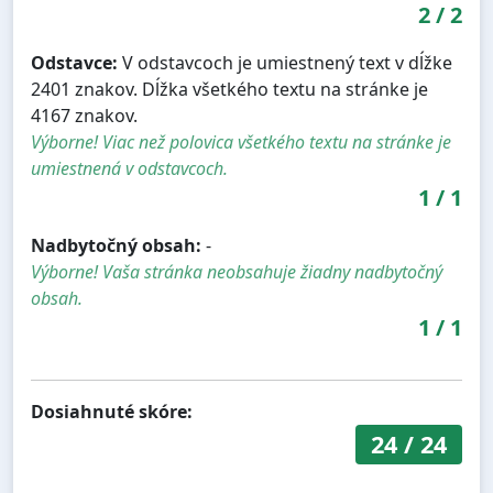
2
/
2
Odstavce:
V odstavcoch je umiestnený text v dĺžke
2401 znakov. Dĺžka všetkého textu na stránke je
4167 znakov.
Výborne! Viac než polovica všetkého textu na stránke je
umiestnená v odstavcoch.
1
/
1
Nadbytočný obsah:
-
Výborne! Vaša stránka neobsahuje žiadny nadbytočný
obsah.
1
/
1
Dosiahnuté skóre:
24
/
24