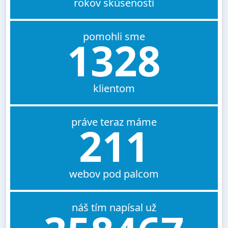
rokov skúseností
pomohli sme
1328
klientom
práve teraz máme
211
webov pod palcom
náš tím napísal už