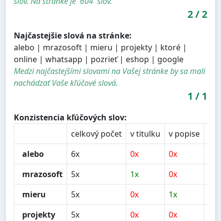
slov. Na stránke je '604' slov.
2
/
2
Najčastejšie slová na stránke:
alebo | mrazosoft | mieru | projekty | ktoré |
online | whatsapp | pozrieť | eshop | google
Medzi najčastejšími slovami na Vašej stránke by sa mali
nachádzať Vaše kľúčové slová.
1
/
1
Konzistencia kľúčových slov:
celkový počet
v titulku
v popise
v n
alebo
6x
0x
0x
1x
mrazosoft
5x
1x
0x
0x
mieru
5x
0x
1x
0x
projekty
5x
0x
0x
1x