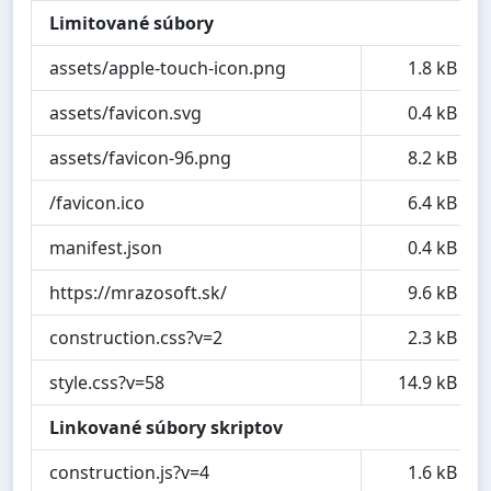
Limitované súbory
assets/apple-touch-icon.png
1.8 kB
assets/favicon.svg
0.4 kB
assets/favicon-96.png
8.2 kB
/favicon.ico
6.4 kB
manifest.json
0.4 kB
https://mrazosoft.sk/
9.6 kB
construction.css?v=2
2.3 kB
style.css?v=58
14.9 kB
Linkované súbory skriptov
construction.js?v=4
1.6 kB