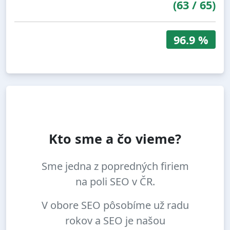
(
63
/
65
)
96.9 %
Kto sme a čo vieme?
Sme jedna z popredných firiem
na poli SEO v ČR.
V obore SEO pôsobíme už radu
rokov a SEO je našou