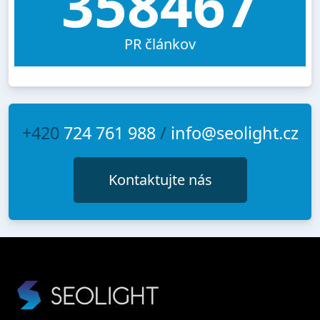
358467
PR článkov
+420
724 761 988
/
info@seolight.cz
Kontaktujte nás