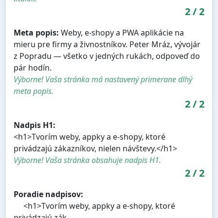
2
/
2
Meta popis:
Weby, e-shopy a PWA aplikácie na
mieru pre firmy a živnostníkov. Peter Mráz, vývojár
z Popradu — všetko v jedných rukách, odpoveď do
pár hodín.
Výborne! Vaša stránka má nastavený primerane dlhý
meta popis.
2
/
2
Nadpis H1:
<h1>Tvorím weby, appky a e-shopy, ktoré
privádzajú zákazníkov, nielen návštevy.</h1>
Výborne! Vaša stránka obsahuje nadpis H1.
2
/
2
Poradie nadpisov:
<h1>Tvorím weby, appky a e-shopy, ktoré
privádzajú zák…