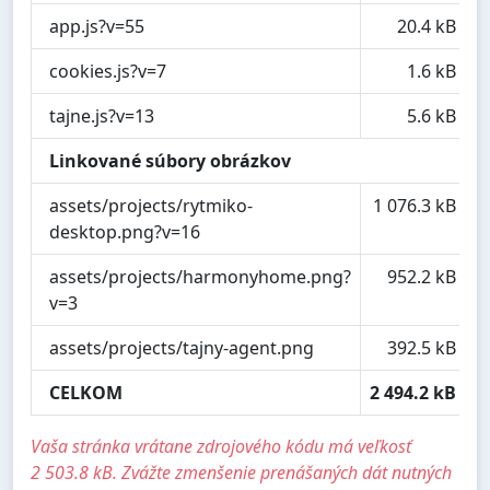
app.js?v=55
20.4 kB
cookies.js?v=7
1.6 kB
tajne.js?v=13
5.6 kB
Linkované súbory obrázkov
assets/projects/rytmiko-
1 076.3 kB
desktop.png?v=16
assets/projects/harmonyhome.png?
952.2 kB
v=3
assets/projects/tajny-agent.png
392.5 kB
CELKOM
2 494.2 kB
Vaša stránka vrátane zdrojového kódu má veľkosť
2 503.8 kB. Zvážte zmenšenie prenášaných dát nutných