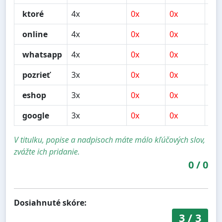
ktoré
4x
0x
0x
1x
online
4x
0x
0x
0x
whatsapp
4x
0x
0x
0x
pozrieť
3x
0x
0x
0x
eshop
3x
0x
0x
1x
google
3x
0x
0x
0x
V titulku, popise a nadpisoch máte málo kľúčových slov,
zvážte ich pridanie.
0
/
0
Dosiahnuté skóre:
3
/
3