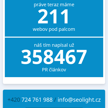
práve teraz máme
211
webov pod palcom
náš tím napísal už
358467
PR článkov
+420
724 761 988
/
info@seolight.cz