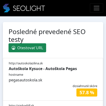
Posledné prevedené SEO
testy
Otestovať URL
http://autoskolazilina.sk
Autoškola Kysuce - Autoškola Pegas
hostname
pegasautoskola.sk
dosiahnuté skóre
57.8 %
http://sinbadjill.sk