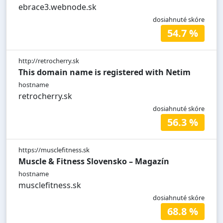
ebrace3.webnode.sk
dosiahnuté skóre
54.7 %
http://retrocherry.sk
This domain name is registered with Netim
hostname
retrocherry.sk
dosiahnuté skóre
56.3 %
https://musclefitness.sk
Muscle & Fitness Slovensko – Magazín
hostname
musclefitness.sk
dosiahnuté skóre
68.8 %