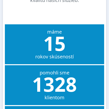
kvalitu našich služieb.
máme
15
rokov skúseností
pomohli sme
1328
klientom