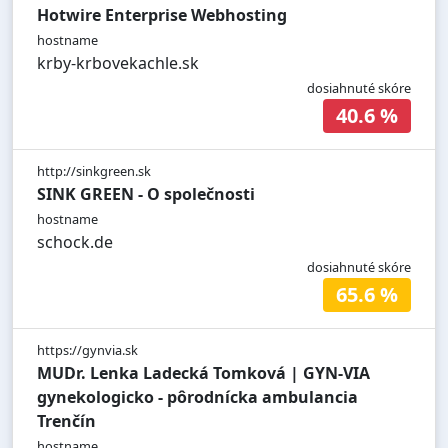
Hotwire Enterprise Webhosting
hostname
krby-krbovekachle.sk
dosiahnuté skóre
40.6 %
http://sinkgreen.sk
SINK GREEN - O společnosti
hostname
schock.de
dosiahnuté skóre
65.6 %
https://gynvia.sk
MUDr. Lenka Ladecká Tomková | GYN-VIA
gynekologicko - pôrodnícka ambulancia
Trenčín
hostname