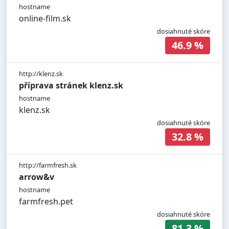
hostname
online-film.sk
dosiahnuté skóre
46.9 %
http://klenz.sk
příprava stránek klenz.sk
hostname
klenz.sk
dosiahnuté skóre
32.8 %
http://farmfresh.sk
arrow&v
hostname
farmfresh.pet
dosiahnuté skóre
81.3 %