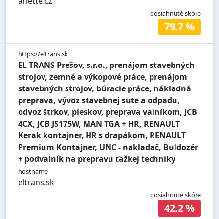
ariette.cz
dosiahnuté skóre
79.7 %
https://eltrans.sk
EL-TRANS Prešov, s.r.o., prenájom stavebných
strojov, zemné a výkopové práce, prenájom
stavebných strojov, búracie práce, nákladná
preprava, vývoz stavebnej sute a odpadu,
odvoz štrkov, pieskov, preprava valníkom, JCB
4CX, JCB JS175W, MAN TGA + HR, RENAULT
Kerak kontajner, HR s drapákom, RENAULT
Premium Kontajner, UNC - nakladač, Buldozér
+ podvalník na prepravu ťažkej techniky
hostname
eltrans.sk
dosiahnuté skóre
42.2 %