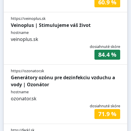
60.9 %
https://veinoplus.sk
Veinoplus | Stimulujeme váš život
hostname
veinoplus.sk
dosiahnuté skóre
84.4 %
https://ozonator.sk
Generátory ozónu pre dezinfekciu vzduchu a
vody | Ozonátor
hostname
ozonator.sk
dosiahnuté skóre
71.9 %
http://ferkl.sk