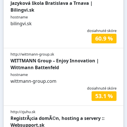
Jazyková škola Bratislava a Trnava |
Bilingvi.sk
hostname
bilingvi.sk
dosiahnuté skóre
60.9 %
http://wittmann-group.sk
WITTMANN Group – Enjoy Innovation |
Wittmann Battenfeld
hostname
wittmann-group.com
dosiahnuté skóre
53.1 %
http://zjuhu.sk
RegistrÃ¡cia domÃ©n, hosting a servery ::
Websupport.sk