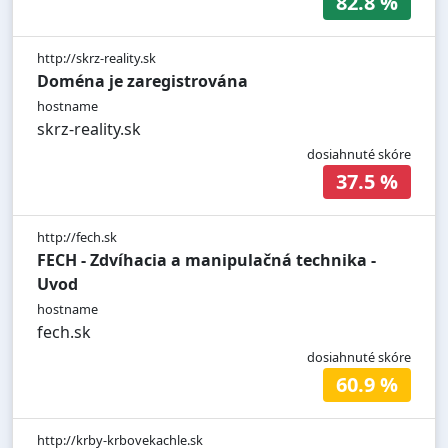
82.8 %
http://skrz-reality.sk
Doména je zaregistrována
hostname
skrz-reality.sk
dosiahnuté skóre
37.5 %
http://fech.sk
FECH - Zdvíhacia a manipulačná technika -
Uvod
hostname
fech.sk
dosiahnuté skóre
60.9 %
http://krby-krbovekachle.sk