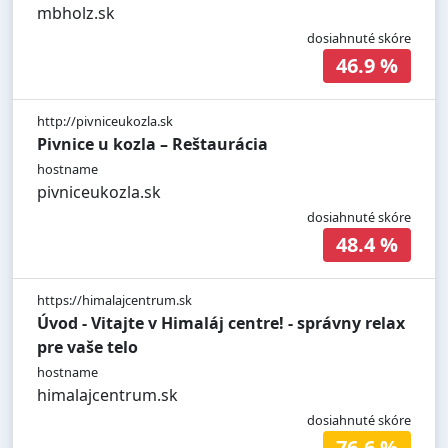
mbholz.sk
dosiahnuté skóre
46.9 %
http://pivniceukozla.sk
Pivnice u kozla – Reštaurácia
hostname
pivniceukozla.sk
dosiahnuté skóre
48.4 %
https://himalajcentrum.sk
Úvod - Vitajte v Himaláj centre! - správny relax
pre vaše telo
hostname
himalajcentrum.sk
dosiahnuté skóre
76.6 %