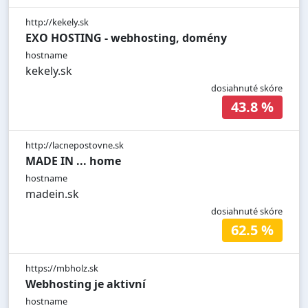
http://kekely.sk
EXO HOSTING - webhosting, domény
hostname
kekely.sk
dosiahnuté skóre
43.8 %
http://lacnepostovne.sk
MADE IN ... home
hostname
madein.sk
dosiahnuté skóre
62.5 %
https://mbholz.sk
Webhosting je aktivní
hostname