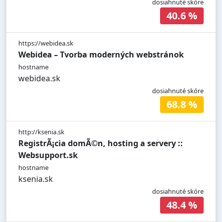
dosiahnuté skóre
40.6 %
https://webidea.sk
Webidea – Tvorba moderných webstránok
hostname
webidea.sk
dosiahnuté skóre
68.8 %
http://ksenia.sk
RegistrÃ¡cia domÃ©n, hosting a servery ::
Websupport.sk
hostname
ksenia.sk
dosiahnuté skóre
48.4 %