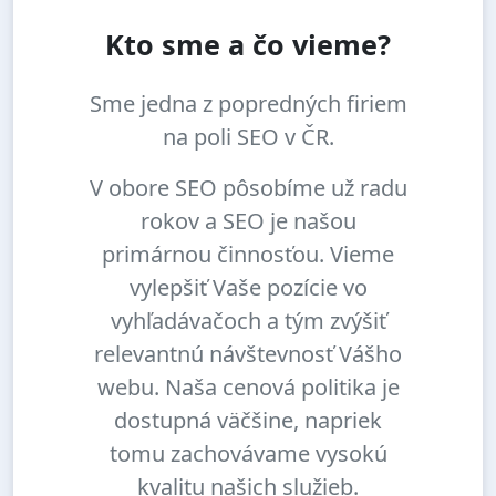
Kto sme a čo vieme?
Sme jedna z popredných firiem
na poli SEO v ČR.
V obore SEO pôsobíme už radu
rokov a SEO je našou
primárnou činnosťou. Vieme
vylepšiť Vaše pozície vo
vyhľadávačoch a tým zvýšiť
relevantnú návštevnosť Vášho
webu. Naša cenová politika je
dostupná väčšine, napriek
tomu zachovávame vysokú
kvalitu našich služieb.