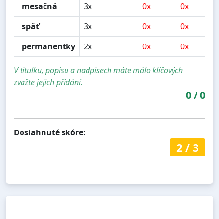
mesačná
3x
0x
0x
späť
3x
0x
0x
permanentky
2x
0x
0x
V titulku, popisu a nadpisech máte málo klíčových
zvažte jejich přidání.
0
/
0
Dosiahnuté skóre:
2
/
3