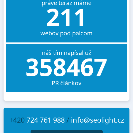
práve teraz máme
211
webov pod palcom
náš tím napísal už
358467
PR článkov
+420
724 761 988
/
info@seolight.cz