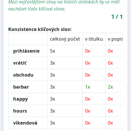
Mezi nejčastějšími slovy na Vašich stránkách by se měli
nacházet Vaše klíčová slova.
1
/
1
Konzistence klíčových slov:
celkový počet
v titulku
v popisu
prihlásenie
5x
0x
0x
vrátiť
3x
0x
0x
obchodu
3x
0x
0x
barbar
3x
1x
2x
happy
3x
0x
0x
hours
3x
0x
0x
víkendová
3x
0x
0x