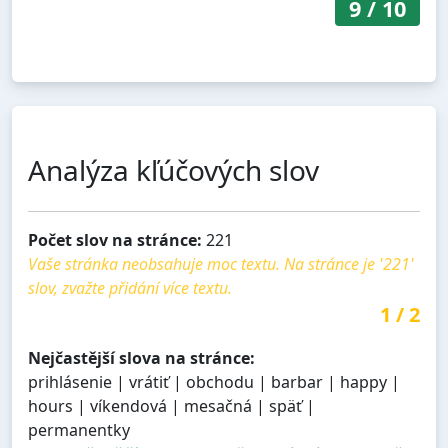
9
/
10
Analýza kľúčových slov
Počet slov na stránce:
221
Vaše stránka neobsahuje moc textu. Na stránce je '221'
slov, zvažte přidání více textu.
1
/
2
Nejčastější slova na stránce:
prihlásenie | vrátiť | obchodu | barbar | happy |
hours | víkendová | mesačná | späť |
permanentky