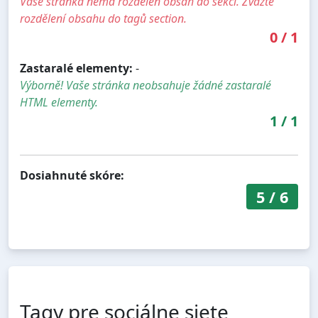
Vaše stránka nemá rozdělen obsah do sekcí. Zvažte
rozdělení obsahu do tagů section.
0
/
1
Zastaralé elementy:
-
Výborně! Vaše stránka neobsahuje žádné zastaralé
HTML elementy.
1
/
1
Dosiahnuté skóre:
5
/
6
Tagy pre sociálne siete