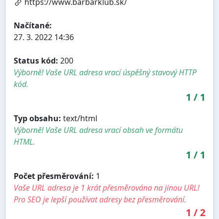
https://www.barbarklub.sk/
Načítané:
27. 3. 2022 14:36
Status kód:
200
Výborně! Vaše URL adresa vrací úspěšný stavový HTTP
kód.
1
/
1
Typ obsahu:
text/html
Výborně! Vaše URL adresa vrací obsah ve formátu
HTML.
1
/
1
Počet přesměrování:
1
Vaše URL adresa je 1 krát přesměrována na jinou URL!
Pro SEO je lepší používat adresy bez přesměrování.
1
/
2