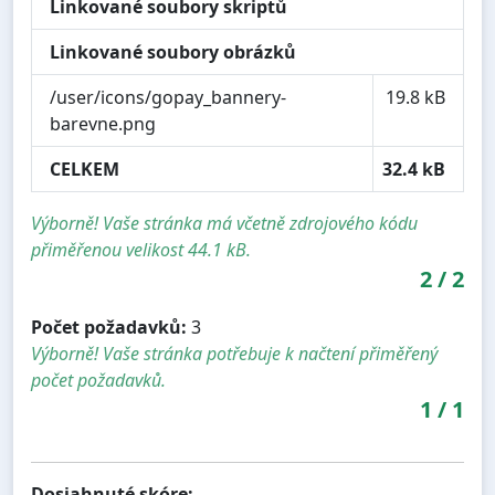
Linkované soubory skriptů
Linkované soubory obrázků
/user/icons/gopay_bannery-
19.8 kB
barevne.png
CELKEM
32.4 kB
Výborně! Vaše stránka má včetně zdrojového kódu
přiměřenou velikost 44.1 kB.
2
/
2
Počet požadavků:
3
Výborně! Vaše stránka potřebuje k načtení přiměřený
počet požadavků.
1
/
1
Dosiahnuté skóre: