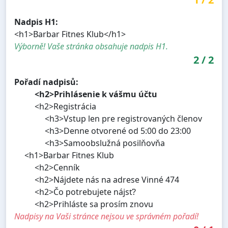
Nadpis H1:
<h1>Barbar Fitnes Klub</h1>
Výborně! Vaše stránka obsahuje nadpis H1.
2
/
2
Pořadí nadpisů:
<h2>Prihlásenie k vášmu účtu
<h2>Registrácia
<h3>Vstup len pre registrovaných členov
<h3>Denne otvorené od 5:00 do 23:00
<h3>Samoobslužná posilňovňa
<h1>Barbar Fitnes Klub
<h2>Cenník
<h2>Nájdete nás na adrese Vinné 474
<h2>Čo potrebujete nájsť?
<h2>Prihláste sa prosím znovu
Nadpisy na Vaši stránce nejsou ve správném pořadí!