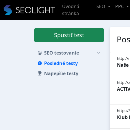
Úvodná
SEO
PPC
stránka
Spustiť test
Pos
SEO testovanie
http://
Posledné testy
Naše
Najlepšie testy
http://
ACTIVE
https:/
Klub 