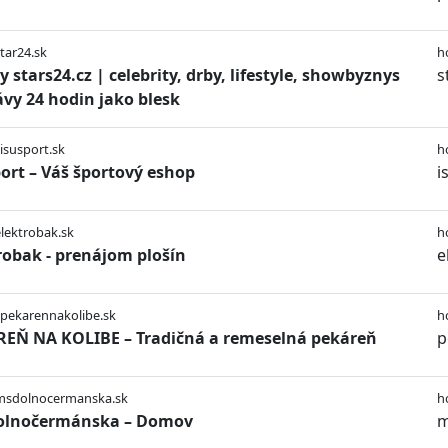
star24.sk
h
y stars24.cz | celebrity, drby, lifestyle, showbyznys
s
ávy 24 hodin jako blesk
/isusport.sk
h
port – Váš športový eshop
i
elektrobak.sk
h
robak - prenájom plošín
e
/pekarennakolibe.sk
h
EŇ NA KOLIBE – Tradičná a remeselná pekáreň
p
/msdolnocermanska.sk
h
olnočermánska – Domov
m