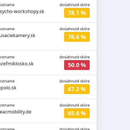
ostname
dosiahnuté skóre
sycho-workshopy.sk
78.1 %
ostname
dosiahnuté skóre
uvaciekamery.sk
76.6 %
ostname
dosiahnuté skóre
ozefmiklosko.sk
50.0 %
ostname
dosiahnuté skóre
epolo.sk
67.2 %
ostname
dosiahnuté skóre
eacmobility.de
65.6 %
ostname
dosiahnuté skóre