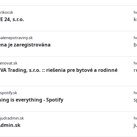
rikor.sk
h
 24, s.r.o.
k
balenepotraviny.sk
h
a je zaregistrována
b
renovat.sk
h
A Trading, s.r.o. :: riešenia pre bytové a rodinné
r
spotify.sk
h
ning is everything - Spotify
s
/judradmin.sk
h
Admin.sk
j