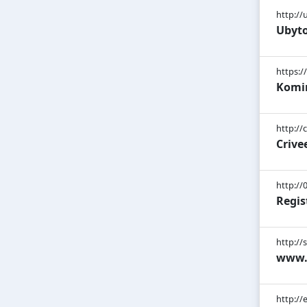
http://
Ubyto
https:/
Komin
http://c
Criv
http://
Regis
http://s
www.z
http://