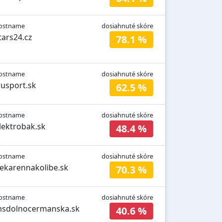
ostname
dosiahnuté skóre
tars24.cz
78.1 %
ostname
dosiahnuté skóre
susport.sk
62.5 %
ostname
dosiahnuté skóre
lektrobak.sk
48.4 %
ostname
dosiahnuté skóre
ekarennakolibe.sk
70.3 %
ostname
dosiahnuté skóre
sdolnocermanska.sk
40.6 %