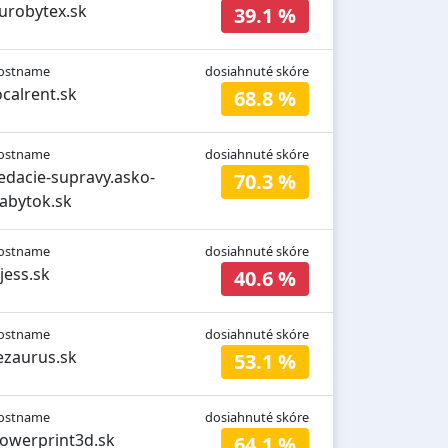
urobytex.sk
39.1 %
ostname
dosiahnuté skóre
ocalrent.sk
68.8 %
ostname
dosiahnuté skóre
edacie-supravy.asko-
70.3 %
abytok.sk
ostname
dosiahnuté skóre
ijess.sk
40.6 %
ostname
dosiahnuté skóre
ezaurus.sk
53.1 %
ostname
dosiahnuté skóre
owerprint3d.sk
64.1 %