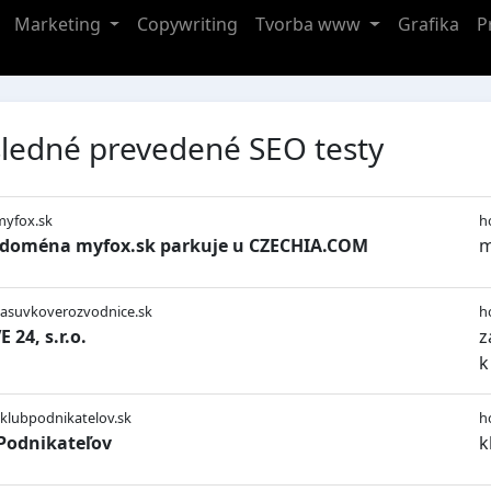
Marketing
Copywriting
Tvorba www
Grafika
P
ledné prevedené SEO testy
myfox.sk
h
 doména myfox.sk parkuje u CZECHIA.COM
m
zasuvkoverozvodnice.sk
h
 24, s.r.o.
z
k
/klubpodnikatelov.sk
h
Podnikateľov
k