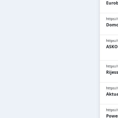
Eurob
https:/
Domov
https:/
ASKO 
https://
Rijes
https:/
Aktua
https:/
Power