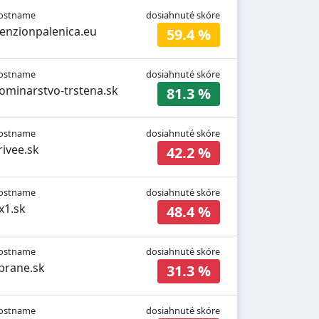
ostname
dosiahnuté skóre
enzionpalenica.eu
59.4 %
ostname
dosiahnuté skóre
ominarstvo-trstena.sk
81.3 %
ostname
dosiahnuté skóre
rivee.sk
42.2 %
ostname
dosiahnuté skóre
x1.sk
48.4 %
ostname
dosiahnuté skóre
brane.sk
31.3 %
ostname
dosiahnuté skóre