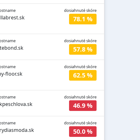
ostname
dosiahnuté skóre
illabrest.sk
78.1 %
ostname
dosiahnuté skóre
itebond.sk
57.8 %
ostname
dosiahnuté skóre
y-floor.sk
62.5 %
ostname
dosiahnuté skóre
kpeschlova.sk
46.9 %
ostname
dosiahnuté skóre
rydiasmoda.sk
50.0 %