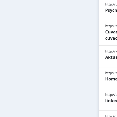
http:/
Psych
https:/
Cuvac
cuvac
http://
Aktua
https:/
Home
http://
linke
http:/