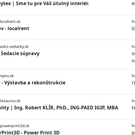
ytex | Sme tu pre Váš útulný interiér.
e
/localrent.sk
h
 - localrent
l
/asko-sedacky.sk
h
Sedacie súpravy
s
n
rijess.sk
h
s - Výstavba a rekonštrukcie
r
/tezaurus.sk
h
lity | Ing. Robert KLÍR, PhD., ING-PAED IGIP, MBA
t
/powerprint3d.sk
h
Print3D - Power Print 3D
p