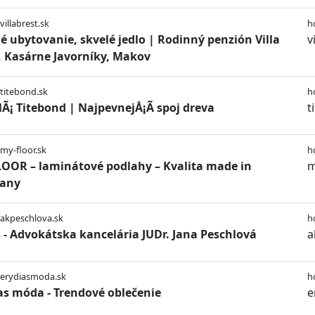
villabrest.sk
h
é ubytovanie, skvelé jedlo | Rodinný penzión Villa
v
, Kasárne Javorníky, Makov
/titebond.sk
h
lÃ¡ Titebond | NajpevnejÅ¡Ã­ spoj dreva
t
/my-floor.sk
h
OOR – laminátové podlahy – Kvalita made in
m
any
/akpeschlova.sk
h
 - Advokátska kancelária JUDr. Jana Peschlová
a
/erydiasmoda.sk
h
as móda - Trendové oblečenie
e