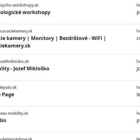
/psycho-workshopy.sk
h
ologické workshopy
p
/cuvaciekamery.sk
h
ie kamery | Monitory | Bezdrôtové - WiFi |
c
iekamery.sk
jozefmiklosko.sk
h
lity - Jozef Mikloško
j
/lepolo.sk
h
 Page
l
peac-mobility.sk
h
din
p
/poledanceshow.sk
h