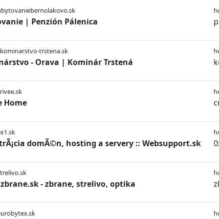
ubytovaniebernolakovo.sk
h
vanie | Penzión Pálenica
p
/kominarstvo-trstena.sk
h
árstvo - Orava | Kominár Trstená
k
rivee.sk
h
ee Home
c
0x1.sk
h
trÃ¡cia domÃ©n, hosting a servery :: Websupport.sk
0
trelivo.sk
h
brane.sk - zbrane, strelivo, optika
z
eurobytex.sk
h