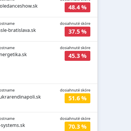
oledanceshow.sk
48.4 %
ostname
dosiahnuté skóre
asle-bratislava.sk
37.5 %
ostname
dosiahnuté skóre
nergetika.sk
45.3 %
ostname
dosiahnuté skóre
ukrarendinapoli.sk
51.6 %
ostname
dosiahnuté skóre
-systems.sk
70.3 %