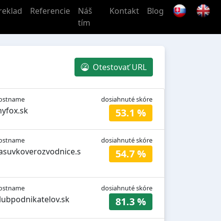
reklad
Referencie
Náš
Kontakt
Blog
tím
Otestovať URL
ostname
dosiahnuté skóre
yfox.sk
53.1 %
ostname
dosiahnuté skóre
asuvkoverozvodnice.s
54.7 %
ostname
dosiahnuté skóre
lubpodnikatelov.sk
81.3 %