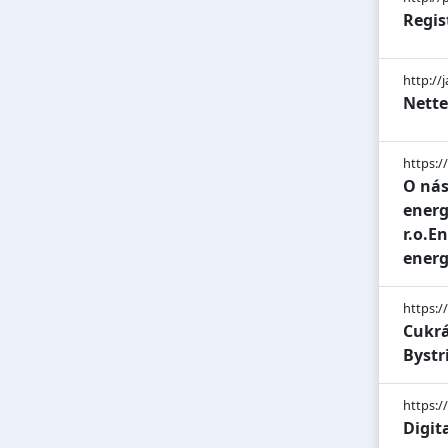
Regis
http://j
Nett
https:/
O nás
energ
r.o.E
energ
https:/
Cukrá
Bystri
https:/
Digit