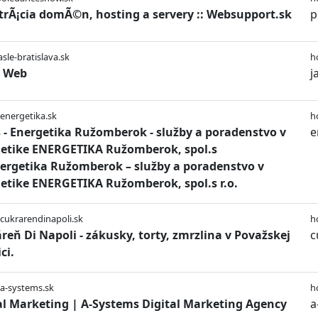
trÃ¡cia domÃ©n, hosting a servery :: Websupport.sk
p
asle-bratislava.sk
h
e Web
j
/energetika.sk
h
 - Energetika Ružomberok - služby a poradenstvo v
e
etike ENERGETIKA Ružomberok, spol.s
nergetika Ružomberok – služby a poradenstvo v
etike ENERGETIKA Ružomberok, spol.s r.o.
/cukrarendinapoli.sk
h
reň Di Napoli - zákusky, torty, zmrzlina v Považskej
c
ci.
/a-systems.sk
h
al Marketing | A-Systems Digital Marketing Agency
a