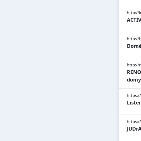
http://k
ACTIVE
http://
Domén
http://
RENOV
domy
https://
Liste
https:/
JUDr