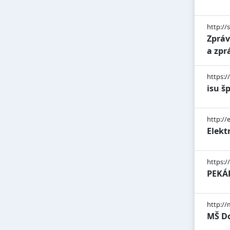
http://
Zpráv
a zpr
https:/
isu š
http://
Elekt
https:/
PEKÁR
http:/
MŠ D