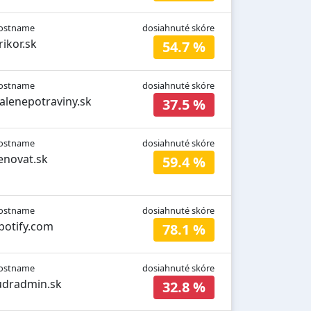
ostname
dosiahnuté skóre
rikor.sk
54.7 %
ostname
dosiahnuté skóre
alenepotraviny.sk
37.5 %
ostname
dosiahnuté skóre
enovat.sk
59.4 %
ostname
dosiahnuté skóre
potify.com
78.1 %
ostname
dosiahnuté skóre
udradmin.sk
32.8 %