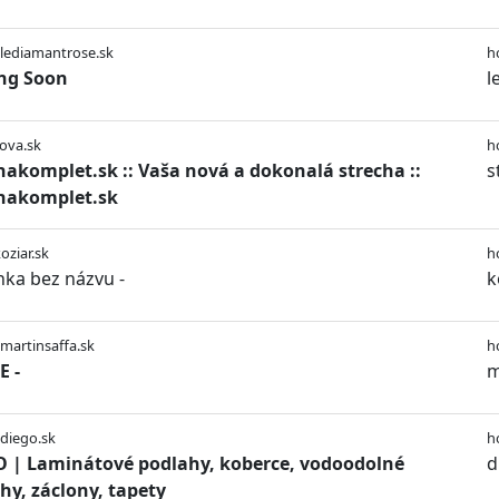
/lediamantrose.sk
h
ng Soon
l
rova.sk
h
hakomplet.sk :: Vaša nová a dokonalá strecha ::
s
hakomplet.sk
oziar.sk
h
nka bez názvu -
k
/martinsaffa.sk
h
 -
m
/diego.sk
h
 | Laminátové podlahy, koberce, vodoodolné
d
hy, záclony, tapety