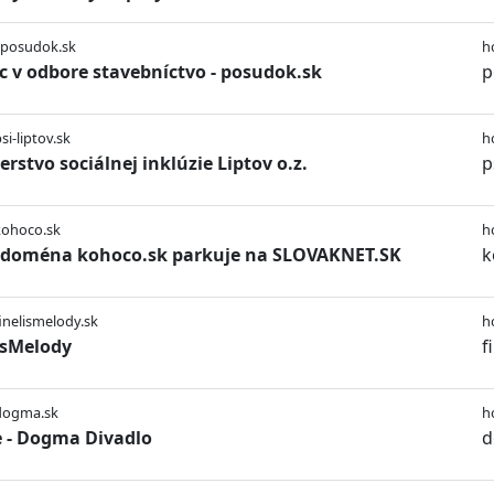
/posudok.sk
h
c v odbore stavebníctvo - posudok.sk
p
si-liptov.sk
h
erstvo sociálnej inklúzie Liptov o.z.
p
kohoco.sk
h
 doména kohoco.sk parkuje na SLOVAKNET.SK
k
finelismelody.sk
h
isMelody
f
/dogma.sk
h
 - Dogma Divadlo
d