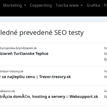
Marketing
Copywriting
Tvorba www
Grafika
P
ledné prevedené SEO testy
/turcianska-bryndziaren.sk
h
ziareň Turčianske Teplice
t
b
/trezor-trezory.sk
h
r za najlepšiu cenu | Trezor-trezory.sk
t
bekeovci.sk
h
trÃ¡cia domÃ©n, hosting a servery :: Websupport.sk
b