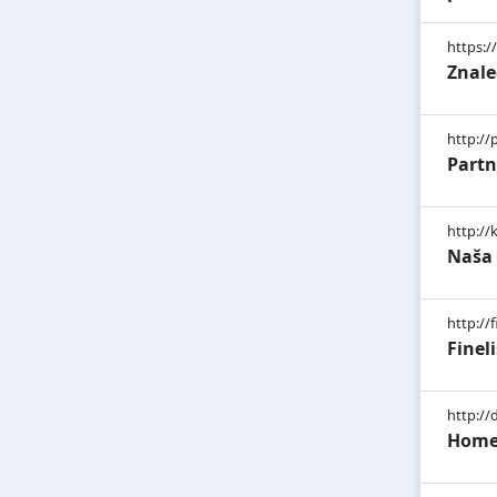
https:/
Znale
http://p
Partn
http://
Naša
http://
Finel
http:/
Home