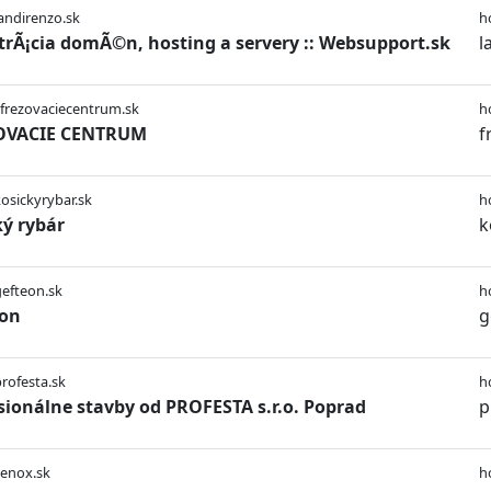
landirenzo.sk
h
trÃ¡cia domÃ©n, hosting a servery :: Websupport.sk
l
/frezovaciecentrum.sk
h
OVACIE CENTRUM
f
kosickyrybar.sk
h
ký rybár
k
gefteon.sk
h
eon
g
profesta.sk
h
sionálne stavby od PROFESTA s.r.o. Poprad
p
/enox.sk
h