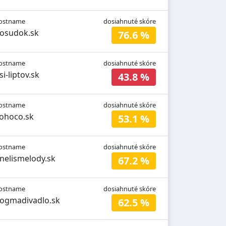
ostname
dosiahnuté skóre
osudok.sk
76.6 %
ostname
dosiahnuté skóre
si-liptov.sk
43.8 %
ostname
dosiahnuté skóre
ohoco.sk
53.1 %
ostname
dosiahnuté skóre
inelismelody.sk
67.2 %
ostname
dosiahnuté skóre
ogmadivadlo.sk
62.5 %