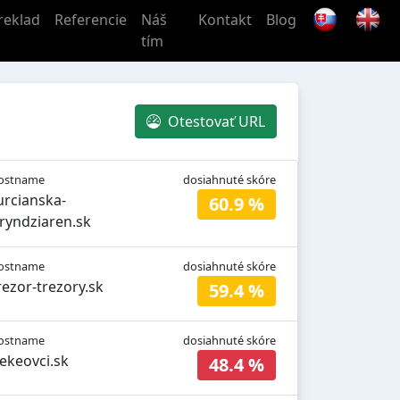
reklad
Referencie
Náš
Kontakt
Blog
tím
Otestovať URL
ostname
dosiahnuté skóre
urcianska-
60.9 %
ryndziaren.sk
ostname
dosiahnuté skóre
rezor-trezory.sk
59.4 %
ostname
dosiahnuté skóre
ekeovci.sk
48.4 %