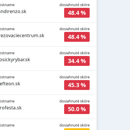
ostname
dosiahnuté skóre
andirenzo.sk
48.4 %
ostname
dosiahnuté skóre
rezovaciecentrum.sk
48.4 %
ostname
dosiahnuté skóre
osickyrybar.sk
34.4 %
ostname
dosiahnuté skóre
efteon.sk
45.3 %
ostname
dosiahnuté skóre
rofesta.sk
50.0 %
ostname
dosiahnuté skóre