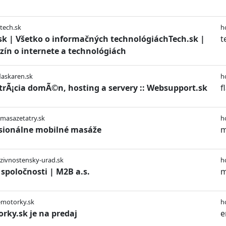
/tech.sk
h
sk | Všetko o informačných technológiáchTech.sk |
t
ín o internete a technológiách
flaskaren.sk
h
trÃ¡cia domÃ©n, hosting a servery :: Websupport.sk
f
/masazetatry.sk
h
sionálne mobilné masáže
m
/zivnostensky-urad.sk
h
l spoločnosti | M2B a.s.
m
emotorky.sk
h
rky.sk je na predaj
e