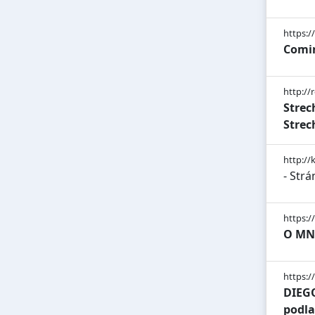
https:/
Comi
http://
Strec
Strec
http://k
- Strá
https:/
O MNE
https:/
DIEGO
podla