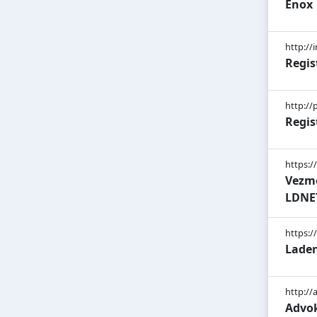
Enox
http://
Regis
http:/
Regis
https:/
Vezme
LDNET
https:/
Laden
http://
Advok