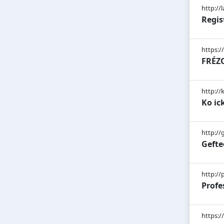
http://
Regis
https:/
FRÉZ
http://
Ko ic
http://
Geft
http://
Profe
https:/