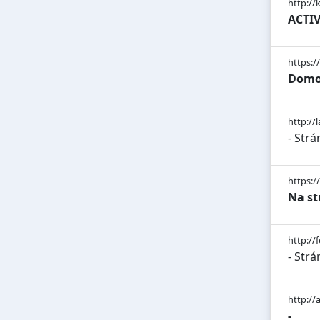
http:/
ACTIVE
https://
Domov
http://
- Strá
https://
Na st
http://
- Strá
http://
-