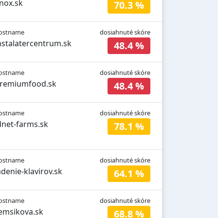
nox.sk
70.3 %
ostname
dosiahnuté skóre
nstalatercentrum.sk
48.4 %
ostname
dosiahnuté skóre
remiumfood.sk
48.4 %
ostname
dosiahnuté skóre
dnet-farms.sk
78.1 %
ostname
dosiahnuté skóre
adenie-klavirov.sk
64.1 %
ostname
dosiahnuté skóre
emsikova.sk
68.8 %