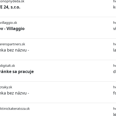
/konopnydeda.sk
h
 24, s.r.o.
k
villaggio.sk
h
 - Villaggio
v
larenspartners.sk
h
nka bez názvu -
l
digitalt.sk
h
ránke sa pracuje
d
fotaky.sk
h
nka bez názvu -
f
aktinickakeratoza.sk
h
l