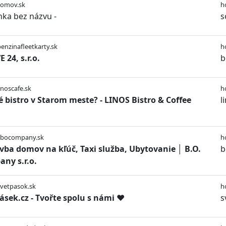
somov.sk
h
nka bez názvu -
s
benzinafleetkarty.sk
h
 24, s.r.o.
b
linoscafe.sk
h
é bistro v Starom meste? - LINOS Bistro & Coffee
l
//bocompany.sk
h
vba domov na kľúč, Taxi služba, Ubytovanie │ B.O.
b
ny s.r.o.
svetpasok.sk
h
ásek.cz - Tvořte spolu s námi ♥
s