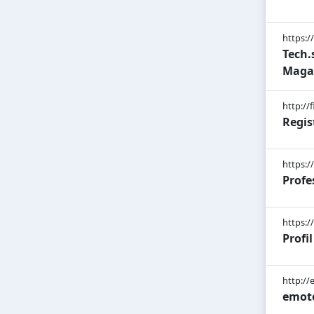
https:/
Tech.
Magaz
http://
Regis
https:/
Profe
https:/
Profi
http://
emoto