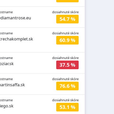
ostname
dosiahnuté skóre
ediamantrose.eu
54.7 %
ostname
dosiahnuté skóre
trechakomplet.sk
60.9 %
ostname
dosiahnuté skóre
oziar.sk
37.5 %
ostname
dosiahnuté skóre
artinsaffa.sk
76.6 %
ostname
dosiahnuté skóre
iego.sk
53.1 %