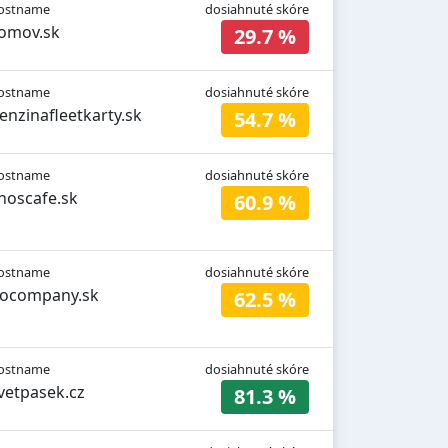
ostname
dosiahnuté skóre
omov.sk
29.7 %
ostname
dosiahnuté skóre
enzinafleetkarty.sk
54.7 %
ostname
dosiahnuté skóre
inoscafe.sk
60.9 %
ostname
dosiahnuté skóre
ocompany.sk
62.5 %
ostname
dosiahnuté skóre
vetpasek.cz
81.3 %