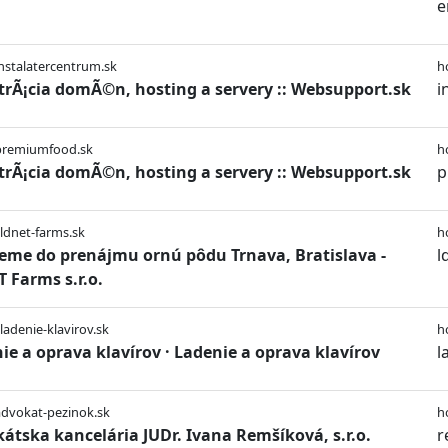
e
instalatercentrum.sk
h
trÃ¡cia domÃ©n, hosting a servery :: Websupport.sk
i
/premiumfood.sk
h
trÃ¡cia domÃ©n, hosting a servery :: Websupport.sk
p
/ldnet-farms.sk
h
me do prenájmu ornú pôdu Trnava, Bratislava -
l
 Farms s.r.o.
/ladenie-klavirov.sk
h
ie a oprava klavírov · Ladenie a oprava klavírov
l
advokat-pezinok.sk
h
átska kancelária JUDr. Ivana Remšíková, s.r.o.
r