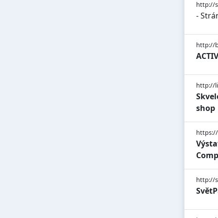
http://
- Strá
http://
ACTIVE
http://
Skvel
shop
https:
Výsta
Compa
http://
SvětP