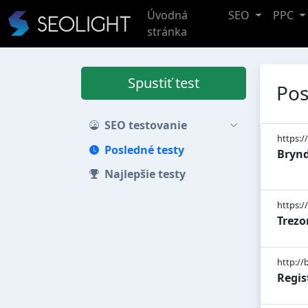
Úvodná
SEO
PPC
stránka
Spustiť test
Pos
SEO testovanie
https:/
Posledné testy
Brynd
Najlepšie testy
https:/
Trezo
http://
Regis