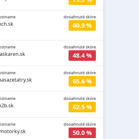
ostname
dosiahnuté skóre
ech.sk
60.9 %
ostname
dosiahnuté skóre
laskaren.sk
48.4 %
ostname
dosiahnuté skóre
asazetatry.sk
65.6 %
ostname
dosiahnuté skóre
2b.sk
62.5 %
ostname
dosiahnuté skóre
motorky.sk
50.0 %