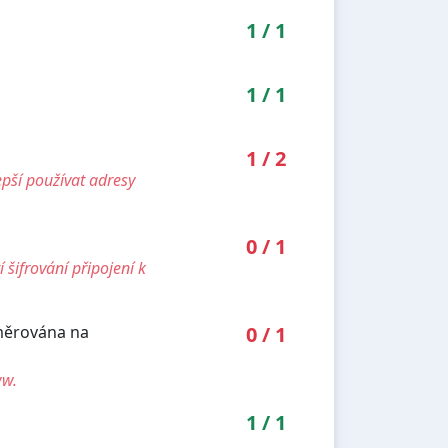
1
/
1
1
/
1
1
/
2
pší používat adresy
0
/
1
šifrování připojení k
směrována na
0
/
1
ww.
1
/
1