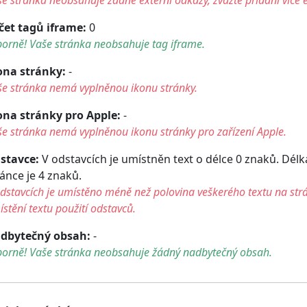
čet tagů iframe:
0
orně! Vaše stránka neobsahuje tag iframe.
ona stránky:
-
še stránka nemá vyplněnou ikonu stránky.
ona stránky pro Apple:
-
e stránka nemá vyplněnou ikonu stránky pro zařízení Apple.
stavce:
V odstavcích je umístněn text o délce 0 znaků. Dél
ránce je 4 znaků.
dstavcích je umístěno méně než polovina veškerého textu na str
stění textu použití odstavců.
dbytečný obsah:
-
borně! Vaše stránka neobsahuje žádný nadbytečný obsah.