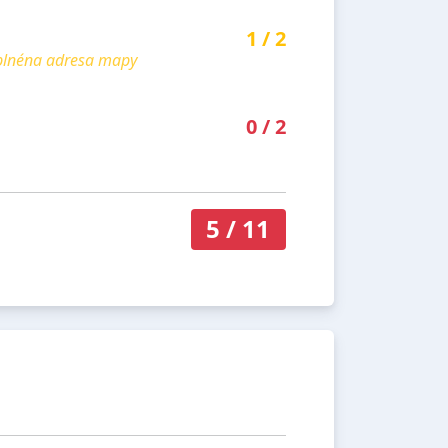
1
/
2
yplnéna adresa mapy
0
/
2
5
/
11