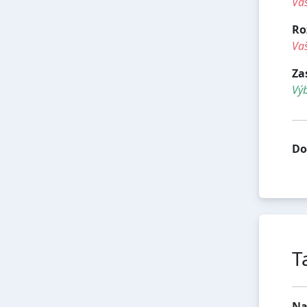
Vaš
Ro
Vaš
Za
Vý
Do
T
Na