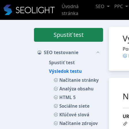
Úvodná
SEO
PPC
stránka
Spustiť test
V
Po
SEO testovanie
Spustiť test
Výsledok testu
Načítanie stránky
Analýza obsahu
N
HTML 5
Sociálne siete
Kľúčové slová
UR
Načítanie zdrojov