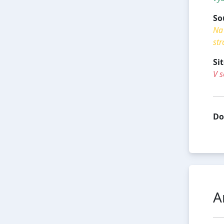
So
Na 
str
Si
V s
Do
A