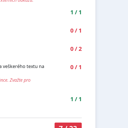
1
/
1
0
/
1
0
/
2
ka veškerého textu na
0
/
1
ánce. Zvažte pro
1
/
1