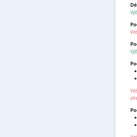
Dé
Vý
Po
Vaš
Po
Výb
Po
Vaš
str
Po
Vaš