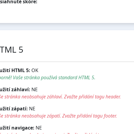
siahnuté skóre:
TML 5
užití HTML 5:
OK
borně! Vaše stránka používá standard HTML 5.
užití záhlaví:
NE
e stránka neobsahuje záhlaví. Zvažte přidání tagu header.
užití zápatí:
NE
e stránka neobsahuje zápatí. Zvažte přidání tagu footer.
užití navigace:
NE