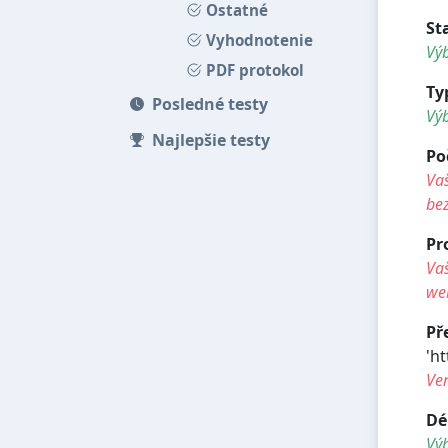
Ostatné
St
Vyhodnotenie
Výb
PDF protokol
Ty
Posledné testy
Vý
Najlepšie testy
Po
Vaš
be
Pr
Vaš
we
Př
'ht
Ve
Dé
Vý