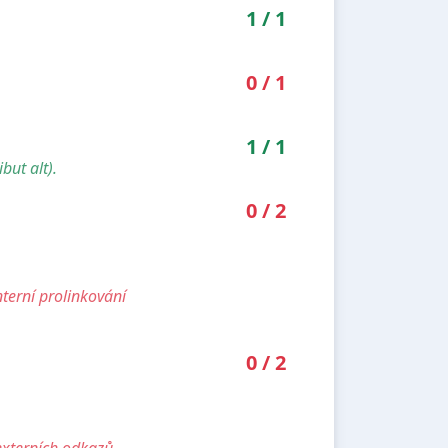
1
/
1
0
/
1
1
/
1
but alt).
0
/
2
nterní prolinkování
0
/
2
externích odkazů.