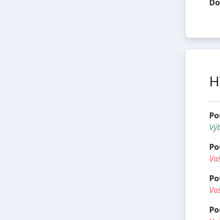
Do
H
Po
Vý
Po
Vaš
Po
Vaš
Po