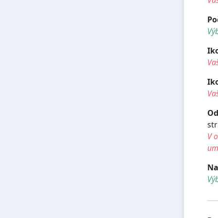
Po
Výb
Ik
Va
Ik
Vaš
Od
st
V o
umí
Na
Vý