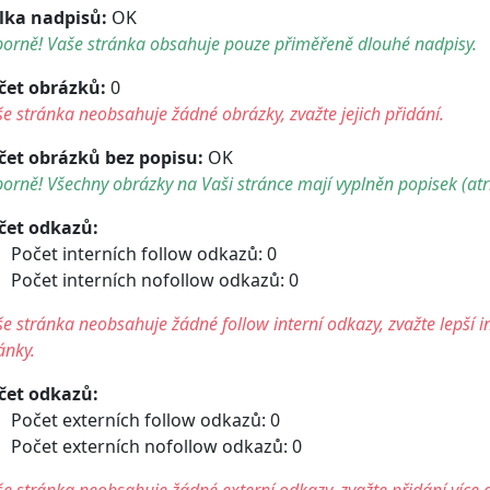
lka nadpisů:
OK
borně! Vaše stránka obsahuje pouze přiměřeně dlouhé nadpisy.
čet obrázků:
0
e stránka neobsahuje žádné obrázky, zvažte jejich přidání.
čet obrázků bez popisu:
OK
orně! Všechny obrázky na Vaši stránce mají vyplněn popisek (atri
čet odkazů:
Počet interních follow odkazů: 0
Počet interních nofollow odkazů: 0
e stránka neobsahuje žádné follow interní odkazy, zvažte lepší i
ánky.
čet odkazů:
Počet externích follow odkazů: 0
Počet externích nofollow odkazů: 0
e stránka neobsahuje žádné externí odkazy, zvažte přidání více 