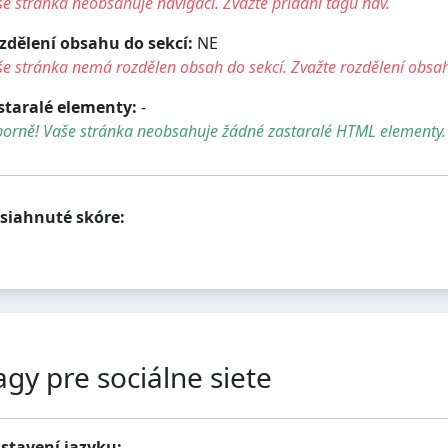
e stránka neobsahuje navigaci. Zvažte přidání tagu nav.
zdělení obsahu do sekcí:
NE
e stránka nemá rozdělen obsah do sekcí. Zvažte rozdělení obsah
staralé elementy:
-
borně! Vaše stránka neobsahuje žádné zastaralé HTML elementy.
siahnuté skóre:
agy pre sociálne siete
stavení jazyku:
-