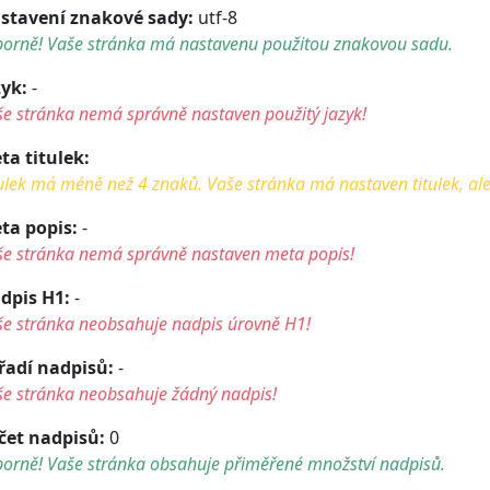
stavení znakové sady:
utf-8
borně! Vaše stránka má nastavenu použitou znakovou sadu.
zyk:
-
e stránka nemá správně nastaven použitý jazyk!
ta titulek:
ulek má méně než 4 znaků. Vaše stránka má nastaven titulek, ale t
ta popis:
-
še stránka nemá správně nastaven meta popis!
dpis H1:
-
še stránka neobsahuje nadpis úrovně H1!
řadí nadpisů:
-
še stránka neobsahuje žádný nadpis!
čet nadpisů:
0
borně! Vaše stránka obsahuje přiměřené množství nadpisů.