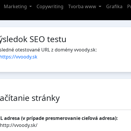
Marketing
Copywriting
Tvorba www
Grafika
P
ýsledok SEO testu
sledné otestované URL z domény vvoody.sk:
https://vvoody.sk
ačítanie stránky
L adresa (v prípade presmerovanie cieľová adresa):
http://vvoody.sk/