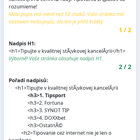
rozumieme!
Meta popis má méně než 50 znaků. Vaše stránka má
nastaven meta popis, ale ten je příliš krátký.
1
/
2
Nadpis H1:
<h1>Tipujte v kvalitnej stÃ¡vkovej kancelÃ¡rii</h1>
Výborně! Vaše stránka obsahuje nadpis H1.
2
/
2
Pořadí nadpisů:
<h1>Tipujte v kvalitnej stÃ¡vkovej kancelÃ¡rii
<h3>1. Tipsport
<h3>2. Fortuna
<h3>3. SYNOT TIP
<h3>4. DOXXbet
<h3>OstatnÃ©
<h2>Tipovanie cez internet nie je len o