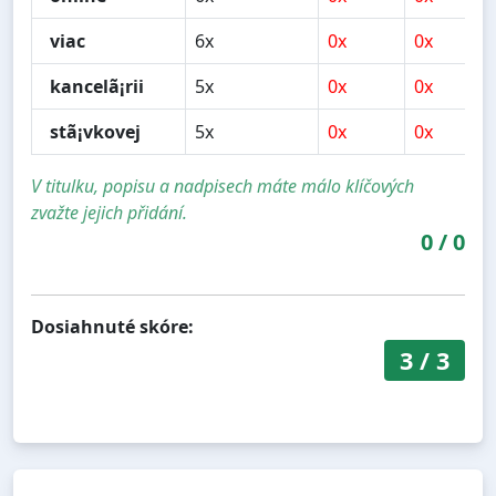
viac
6x
0x
0x
kancelã¡rii
5x
0x
0x
stã¡vkovej
5x
0x
0x
V titulku, popisu a nadpisech máte málo klíčových
zvažte jejich přidání.
0
/
0
Dosiahnuté skóre:
3
/
3