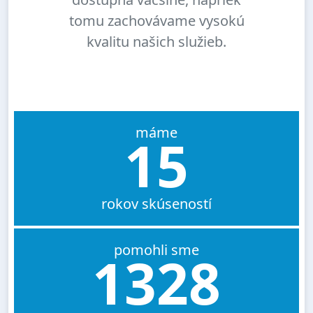
tomu zachovávame vysokú
kvalitu našich služieb.
máme
15
rokov skúseností
pomohli sme
1328