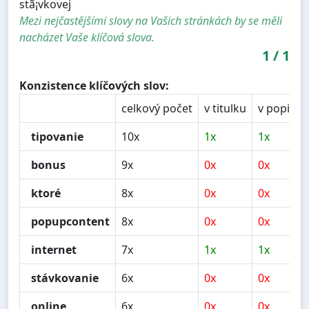
stã¡vkovej
Mezi nejčastějšími slovy na Vašich stránkách by se měli
nacházet Vaše klíčová slova.
1
/
1
Konzistence klíčových slov:
celkový počet
v titulku
v popisu
tipovanie
10x
1x
1x
bonus
9x
0x
0x
ktoré
8x
0x
0x
popupcontent
8x
0x
0x
internet
7x
1x
1x
stávkovanie
6x
0x
0x
online
6x
0x
0x