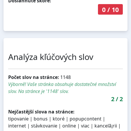
Dosiahnuté skóre:
0
/
10
Analýza kľúčových slov
Počet slov na stránce:
1148
Výborně! Vaše stránka obsahuje dostatečné množství
slov. Na stránce je '1148' slov.
2
/
2
Nejčastější slova na stránce:
tipovanie | bonus | ktoré | popupcontent |
internet | stávkovanie | online | viac | kancelã¡rii |