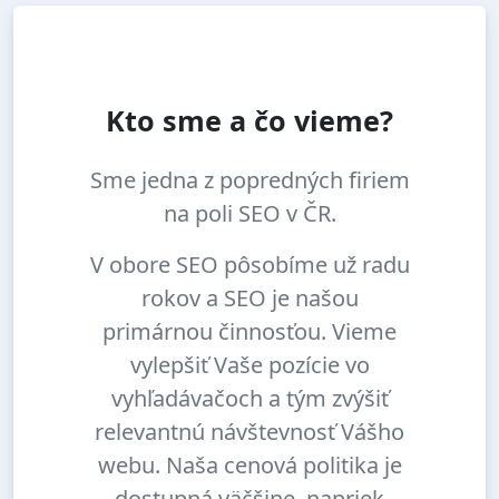
Kto sme a čo vieme?
Sme jedna z popredných firiem
na poli SEO v ČR.
V obore SEO pôsobíme už radu
rokov a SEO je našou
primárnou činnosťou. Vieme
vylepšiť Vaše pozície vo
vyhľadávačoch a tým zvýšiť
relevantnú návštevnosť Vášho
webu. Naša cenová politika je
dostupná väčšine, napriek