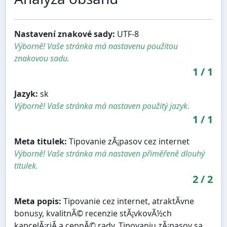
Nastavení znakové sady:
UTF-8
Výborně! Vaše stránka má nastavenu použitou
znakovou sadu.
1
/
1
Jazyk:
sk
Výborně! Vaše stránka má nastaven použitý jazyk.
1
/
1
Meta titulek:
Tipovanie zÃ¡pasov cez internet
Výborně! Vaše stránka má nastaven přiměřeně dlouhý
titulek.
2
/
2
Meta popis:
Tipovanie cez internet, atraktÃ­vne
bonusy, kvalitnÃ© recenzie stÃ¡vkovÃ½ch
kancelÃ¡riÃ­ a cennÃ© rady. Tipovaniu zÃ¡pasov sa