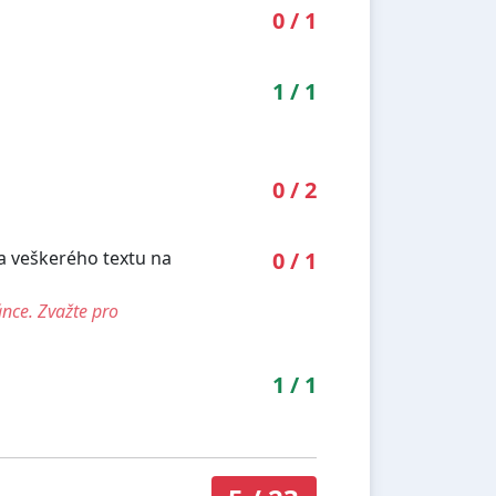
0
/
1
1
/
1
0
/
2
ka veškerého textu na
0
/
1
ánce. Zvažte pro
1
/
1