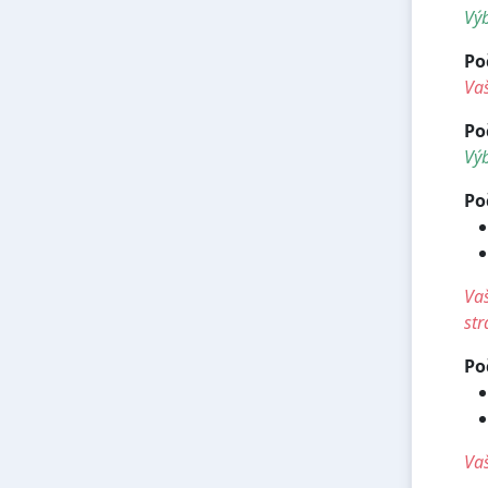
Vý
Po
Vaš
Po
Výb
Po
Vaš
str
Po
Vaš