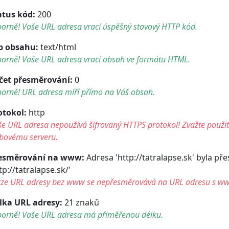
atus kód:
200
orně! Vaše URL adresa vrací úspěšný stavový HTTP kód.
p obsahu:
text/html
borně! Vaše URL adresa vrací obsah ve formátu HTML.
čet přesměrování:
0
borně! URL adresa míří přímo na Váš obsah.
otokol:
http
e URL adresa nepoužívá šifrovaný HTTPS protokol! Zvažte použití 
bovému serveru.
esměrování na www:
Adresa 'http://tatralapse.sk' byla p
tp://tatralapse.sk/'
rze URL adresy bez www se nepřesměrovává na URL adresu s w
lka URL adresy:
21 znaků
borně! Vaše URL adresa má přiměřenou délku.