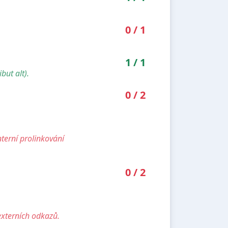
0
/
1
1
/
1
but alt).
0
/
2
nterní prolinkování
0
/
2
externích odkazů.