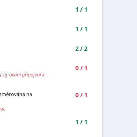
1
/
1
1
/
1
2
/
2
0
/
1
šifrování připojení k
řesměrována na
0
/
1
ww.
1
/
1