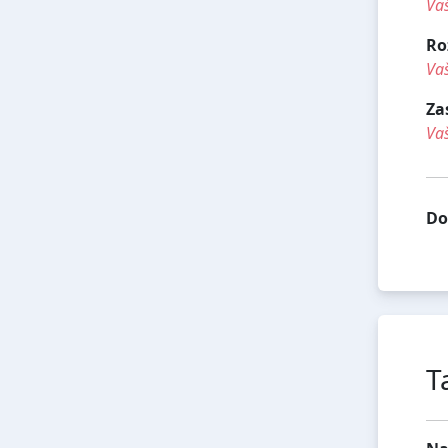
Vaš
Ro
Vaš
Za
Vaš
Do
T