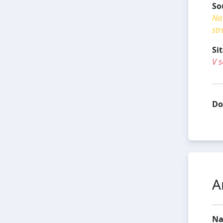
So
Na 
str
Si
V s
Do
A
Na