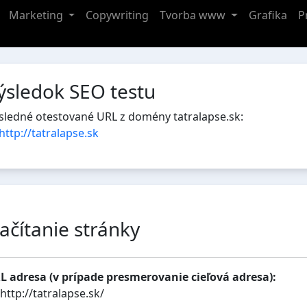
Marketing
Copywriting
Tvorba www
Grafika
P
ýsledok SEO testu
sledné otestované URL z domény tatralapse.sk:
http://tatralapse.sk
ačítanie stránky
L adresa (v prípade presmerovanie cieľová adresa):
http://tatralapse.sk/