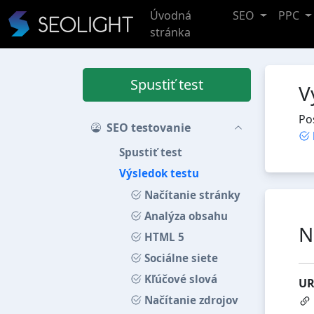
Úvodná
SEO
PPC
stránka
Spustiť test
V
Po
SEO testovanie
Spustiť test
Výsledok testu
Načítanie stránky
Analýza obsahu
N
HTML 5
Sociálne siete
Kľúčové slová
UR
Načítanie zdrojov