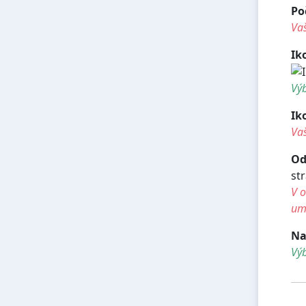
Po
Vaš
Ik
Výb
Ik
Vaš
Od
st
V o
umí
Na
Vý