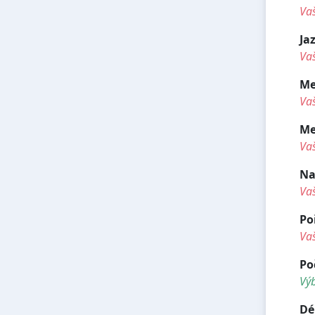
Va
Ja
Vaš
Me
Vaš
Me
Va
Na
Va
Po
Va
Po
Vý
Dé