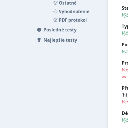
Ostatné
St
Vyhodnotenie
Výb
PDF protokol
Ty
Posledné testy
Vý
Najlepšie testy
Po
Vý
Pr
Vaš
we
Př
'ht
Ve
Dé
Vý