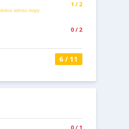
1
/
2
yplnéna adresa mapy
0
/
2
6
/
11
0
/
1