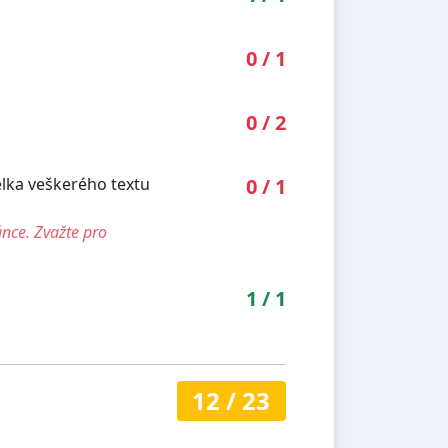
0
/
1
0
/
2
élka veškerého textu
0
/
1
ánce. Zvažte pro
1
/
1
12
/
23