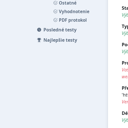
Ostatné
St
Vyhodnotenie
Výb
PDF protokol
Ty
Posledné testy
Vý
Najlepšie testy
Po
Vý
Pr
Vaš
we
Př
'ht
Ve
Dé
Vý