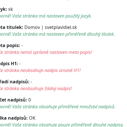
zyk:
sk
orně! Vaše stránka má nastaven použitý jazyk.
ta titulek:
Domov | svetplavidiel.sk
orně! Vaše stránka má nastaven přiměřeně dlouhý titulek.
ta popis:
-
še stránka nemá správně nastaven meta popis!
dpis H1:
-
še stránka neobsahuje nadpis úrovně H1!
řadí nadpisů:
-
še stránka neobsahuje žádný nadpis!
čet nadpisů:
0
borně! Vaše stránka obsahuje přiměřené množství nadpisů.
lka nadpisů:
OK
borně! Vaše stránka obsahuje pouze přiměřeně dlouhé nadpisy.