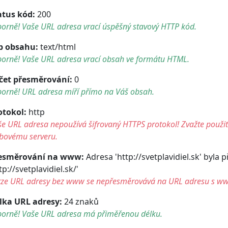
atus kód:
200
orně! Vaše URL adresa vrací úspěšný stavový HTTP kód.
p obsahu:
text/html
borně! Vaše URL adresa vrací obsah ve formátu HTML.
čet přesměrování:
0
borně! URL adresa míří přímo na Váš obsah.
otokol:
http
e URL adresa nepoužívá šifrovaný HTTPS protokol! Zvažte použití 
bovému serveru.
esměrování na www:
Adresa 'http://svetplavidiel.sk' byla
tp://svetplavidiel.sk/'
rze URL adresy bez www se nepřesměrovává na URL adresu s w
lka URL adresy:
24 znaků
borně! Vaše URL adresa má přiměřenou délku.