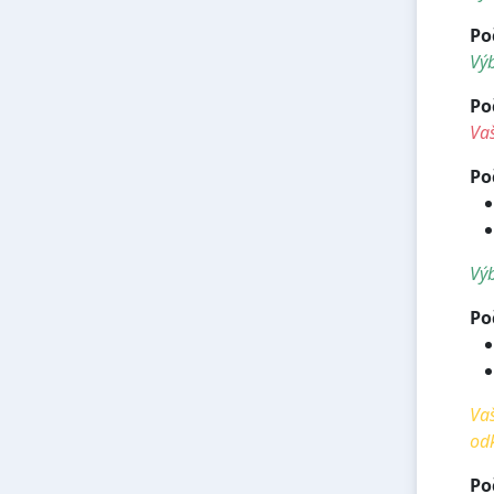
Po
Výb
Po
Vaš
Po
Výb
Po
Vaš
od
Po