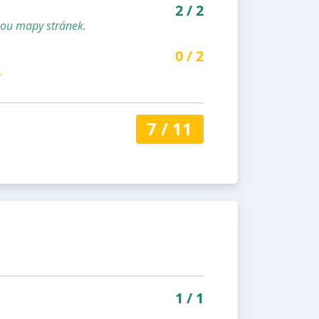
2
/
2
sou mapy stránek.
0
/
2
.
7
/
11
1
/
1