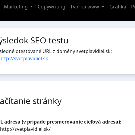
Marketing
Copywriting
Tvorba www
Grafika
P
ýsledok SEO testu
sledné otestované URL z domény svetplavidiel.sk:
http://svetplavidiel.sk
ačítanie stránky
L adresa (v prípade presmerovanie cieľová adresa):
http://svetplavidiel.sk/