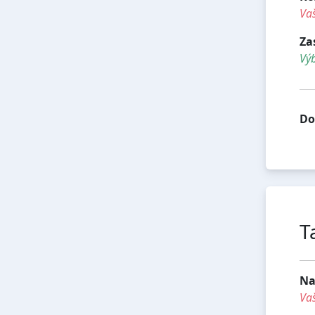
Vaš
Za
Vý
Do
T
Na
Vaš