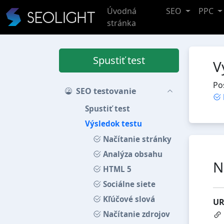
Úvodná
SEO
PPC
stránka
Spustiť test
V
Po
SEO testovanie
Spustiť test
Výsledok testu
Načítanie stránky
Analýza obsahu
N
HTML 5
Sociálne siete
Kľúčové slová
UR
Načítanie zdrojov