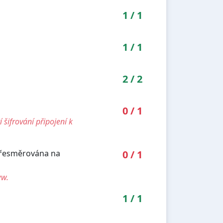
1
/
1
1
/
1
2
/
2
0
/
1
šifrování připojení k
 přesměrována na
0
/
1
ww.
1
/
1