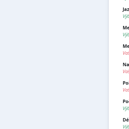
Ja
Výb
Me
Výb
Me
Va
Na
Va
Po
Va
Po
Vý
Dé
Vý