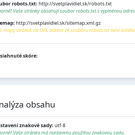
ubor robots.txt:
http://svetplavidiel.sk/robots.txt
orně! Vaše stránky obsahují soubor robots.txt s vyplnénou adre
temap:
http://svetplavidiel.sk/sitemap.xml.gz
 mapy stránek na URL adrese ze souboru robots.txt není validní
siahnuté skóre:
nalýza obsahu
stavení znakové sady:
utf-8
borně! Vaše stránka má nastavenu použitou znakovou sadu.