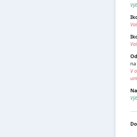
Výb
Ik
Va
Ik
Vaš
Od
na
V o
umí
Na
Vý
Do