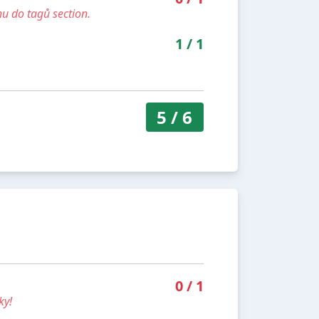
u do tagů section.
1
/
1
5
/
6
0
/
1
ky!