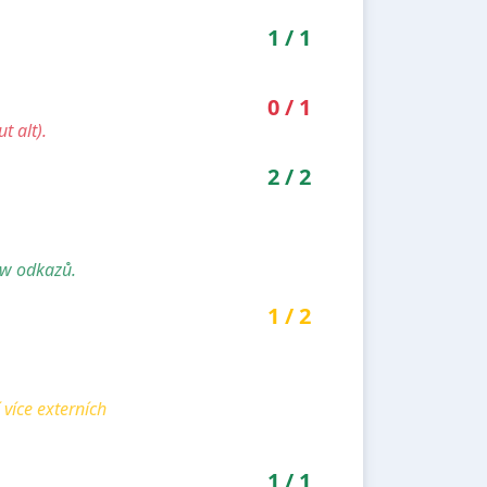
1
/
1
0
/
1
t alt).
2
/
2
ow odkazů.
1
/
2
více externích
1
/
1