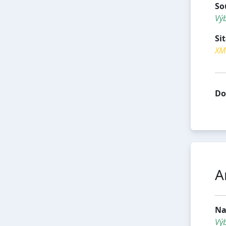
So
Výb
Si
XML
Do
A
Na
Vý