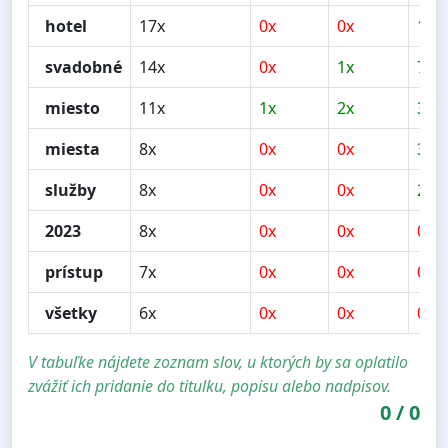
hotel
17x
0x
0x
14x
svadobné
14x
0x
1x
7x
miesto
11x
1x
2x
3x
miesta
8x
0x
0x
3x
služby
8x
0x
0x
2x
2023
8x
0x
0x
0x
prístup
7x
0x
0x
0x
všetky
6x
0x
0x
0x
V tabuľke nájdete zoznam slov, u ktorých by sa oplatilo
zvážiť ich pridanie do titulku, popisu alebo nadpisov.
0
/
0