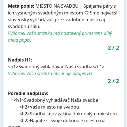
Meta popis:
MIESTO NA SVADBU | Spájame páry s
ich vysneným svadobným miestom ♡ Sme najväčší
slovenský vyhľadávač pre svadobné miesto aj
svadobnú sálu.
Výborne! Vaša stránka má nastavený primerane dlhý
meta popis.
2
/
2
Nadpis H1:
<h1>Svadobný vyhľadávač Naša svadba</h1>
Výborne! Vaša stránka obsahuje nadpis H1.
2
/
2
Poradie nadpisov:
<h1>Svadobný vyhľadávač Naša svadba
<h2>Vaše miesto na svadbu
<h2>Svadba snov začína dokonalým miestom.
<h2>Nájdite si svoje dokonalé miesto na