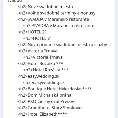
svadbu
<h2>Nové svadobné miesta
<h2>Voľné svadobné termíny a bonusy
<h2>SVADBA v Maranello ristorante
<h3>SVADBA v Maranello ristorante
<h2>HOTEL 21
<h3>HOTEL 21
<h2>Novo pridané svadobné miesta a služby
<h2>Victoria Trnava
<h3>Victoria Trnava
<h2>Hotel Rozálka ***
<h3>Hotel Rozálka ***
<h2>easywedding.sk
<h3>easywedding.sk
<h2>Boutique Hotel Hviezdoslav****
<h2>Dom Michalská brána
<h2>PKO Čierny orol Prešov
<h2>Grandhotel Starý Smokovec
<h2>Hotel Elizabeth****