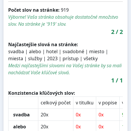
Počet slov na stránke:
919
Výborne! Vaša stránka obsahuje dostatočné množstvo
slov. Na stránke je '919' slov.
2
/
2
Najčastejšie slová na stránke:
svadba | alebo | hotel | svadobné | miesto |
miesta | služby | 2023 | prístup | všetky
Medzi najčastejšími slovami na Vašej stránke by sa mali
nachádzať Vaše kľúčové slová.
1
/
1
Konzistencia kľúčových slov:
celkový počet
v titulku
v popise
v n
svadba
20x
0x
0x
9x
alebo
20x
0x
0x
1x