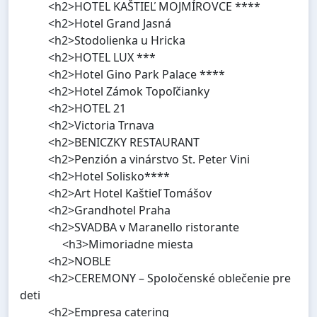
<h2>HOTEL KAŠTIEĽ MOJMÍROVCE ****
<h2>Hotel Grand Jasná
<h2>Stodolienka u Hricka
<h2>HOTEL LUX ***
<h2>Hotel Gino Park Palace ****
<h2>Hotel Zámok Topoľčianky
<h2>HOTEL 21
<h2>Victoria Trnava
<h2>BENICZKY RESTAURANT
<h2>Penzión a vinárstvo St. Peter Vini
<h2>Hotel Solisko****
<h2>Art Hotel Kaštieľ Tomášov
<h2>Grandhotel Praha
<h2>SVADBA v Maranello ristorante
<h3>Mimoriadne miesta
<h2>NOBLE
<h2>CEREMONY – Spoločenské oblečenie pre
deti
<h2>Empresa catering