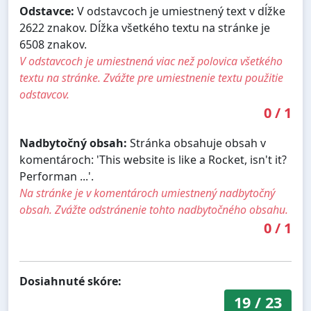
Odstavce:
V odstavcoch je umiestnený text v dĺžke
2622 znakov. Dĺžka všetkého textu na stránke je
6508 znakov.
V odstavcoch je umiestnená viac než polovica všetkého
textu na stránke. Zvážte pre umiestnenie textu použitie
odstavcov.
0
/
1
Nadbytočný obsah:
Stránka obsahuje obsah v
komentároch: 'This website is like a Rocket, isn't it?
Performan ...'.
Na stránke je v komentároch umiestnený nadbytočný
obsah. Zvážte odstránenie tohto nadbytočného obsahu.
0
/
1
Dosiahnuté skóre:
19
/
23