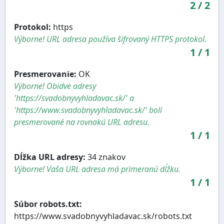
2
/
2
Protokol:
https
Výborne! URL adresa používa šifrovaný HTTPS protokol.
1
/
1
Presmerovanie:
OK
Výborne! Obidve adresy
'https://svadobnyvyhladavac.sk/' a
'https://www.svadobnyvyhladavac.sk/' boli
presmerované na rovnakú URL adresu.
1
/
1
Dĺžka URL adresy:
34 znakov
Výborne! Vaša URL adresa má primeranú dĺžku.
1
/
1
Súbor robots.txt:
https://www.svadobnyvyhladavac.sk/robots.txt