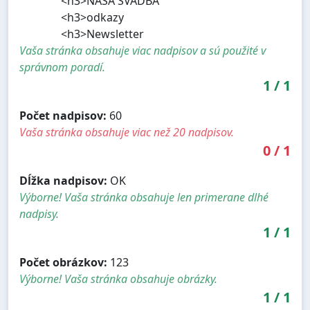
<h3>NAŠA SVADBA
<h3>odkazy
<h3>Newsletter
Vaša stránka obsahuje viac nadpisov a sú použité v
správnom poradí.
1
/
1
Počet nadpisov:
60
Vaša stránka obsahuje viac než 20 nadpisov.
0
/
1
Dĺžka nadpisov:
OK
Výborne! Vaša stránka obsahuje len primerane dlhé
nadpisy.
1
/
1
Počet obrázkov:
123
Výborne! Vaša stránka obsahuje obrázky.
1
/
1