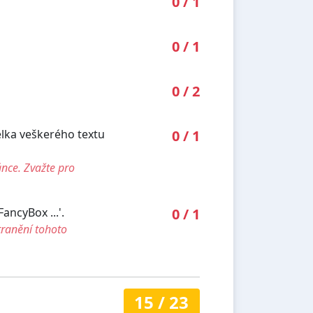
0
/
1
0
/
1
0
/
2
élka veškerého textu
0
/
1
ánce. Zvažte pro
ncyBox ...'.
0
/
1
tranění tohoto
15
/
23