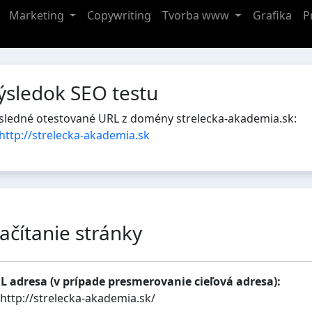
Marketing
Copywriting
Tvorba www
Grafika
P
ýsledok SEO testu
sledné otestované URL z domény strelecka-akademia.sk:
http://strelecka-akademia.sk
ačítanie stránky
L adresa (v prípade presmerovanie cieľová adresa):
http://strelecka-akademia.sk/