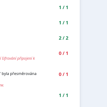
1
/
1
1
/
1
2
/
2
0
/
1
šifrování připojení k
k' byla přesměrována
0
/
1
ww.
1
/
1