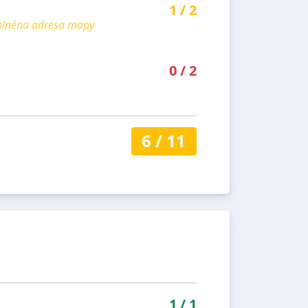
1
/
2
yplnéna adresa mapy
0
/
2
6
/
11
1
/
1