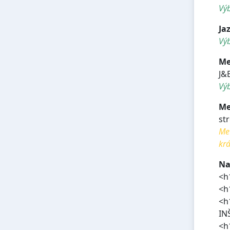
Vý
Ja
Výb
Me
J&
Výb
Me
str
Met
krá
Na
<h
<h
<h
IN
<h