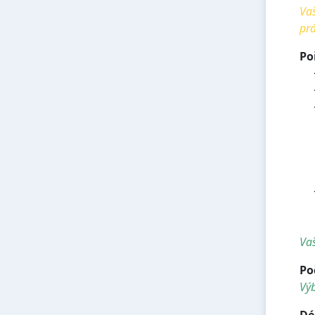
Vaš
prá
Po
<h
<h
<h
<
<
<
<
<h
<h
<h
Vaš
Po
Vý
Dé