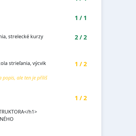
1
/
1
nia, strelecké kurzy
2
/
2
la strieľania, výcvik
1
/
2
pis, ale ten je příliš
1
/
2
TRUKTORA</h1>
ANÉHO