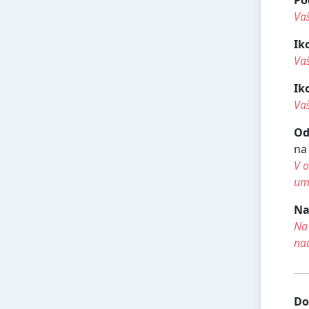
Vaš
Ik
Va
Ik
Vaš
Od
na
V o
umí
Na
Na 
na
Do