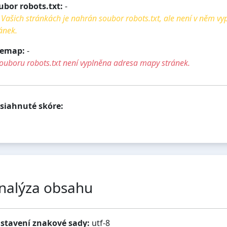
ubor robots.txt:
-
Vašich stránkách je nahrán soubor robots.txt, ale není v něm v
ánek.
temap:
-
ouboru robots.txt není vyplněna adresa mapy stránek.
siahnuté skóre:
nalýza obsahu
stavení znakové sady:
utf-8