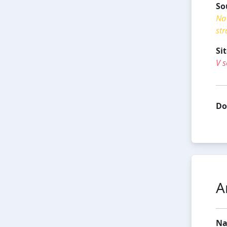
So
Na 
str
Si
V s
Do
A
Na