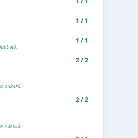
1
/
1
1
/
1
1
/
1
but alt).
2
/
2
ow odkazů.
2
/
2
ow odkazů.