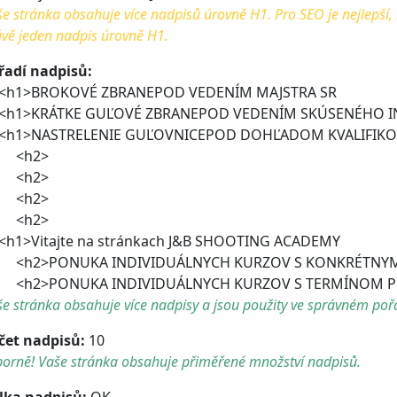
e stránka obsahuje více nadpisů úrovně H1. Pro SEO je nejlepší,
vě jeden nadpis úrovně H1.
řadí nadpisů:
1>BROKOVÉ ZBRANEPOD VEDENÍM MAJSTRA SR
1>KRÁTKE GUĽOVÉ ZBRANEPOD VEDENÍM SKÚSENÉHO I
1>NASTRELENIE GUĽOVNICEPOD DOHĽADOM KVALIFIK
h2>
h2>
h2>
h2>
1>Vitajte na stránkach J&B SHOOTING ACADEMY
2>PONUKA INDIVIDUÁLNYCH KURZOV S KONKRÉTNY
2>PONUKA INDIVIDUÁLNYCH KURZOV S TERMÍNOM 
e stránka obsahuje více nadpisy a jsou použity ve správném poř
čet nadpisů:
10
borně! Vaše stránka obsahuje přiměřené množství nadpisů.
lka nadpisů:
OK