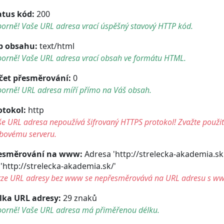
atus kód:
200
orně! Vaše URL adresa vrací úspěšný stavový HTTP kód.
p obsahu:
text/html
borně! Vaše URL adresa vrací obsah ve formátu HTML.
čet přesměrování:
0
borně! URL adresa míří přímo na Váš obsah.
otokol:
http
e URL adresa nepoužívá šifrovaný HTTPS protokol! Zvažte použití 
bovému serveru.
esměrování na www:
Adresa 'http://strelecka-akademia.s
 'http://strelecka-akademia.sk/'
rze URL adresy bez www se nepřesměrovává na URL adresu s w
lka URL adresy:
29 znaků
borně! Vaše URL adresa má přiměřenou délku.