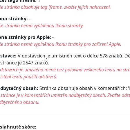
e stránka obsahuje tag iframe, zvažte jejich nahrazení.
ona stránky:
-
še stránka nemá vyplněnou ikonu stránky.
ona stránky pro Apple:
-
e stránka nemá vyplněnou ikonu stránky pro zařízení Apple.
stavce:
V odstavcích je umístněn text o délce 578 znaků. D
 stránce je 2547 znaků.
dstavcích je umístěno méně než polovina veškerého textu na str
stění textu použití odstavců.
dbytečný obsah:
Stránka obsahuje obsah v komentářích: 'Fa
stránce je v komentářích umístěn nadbytečný obsah. Zvažte ods
dbytečného obsahu.
siahnuté skóre: