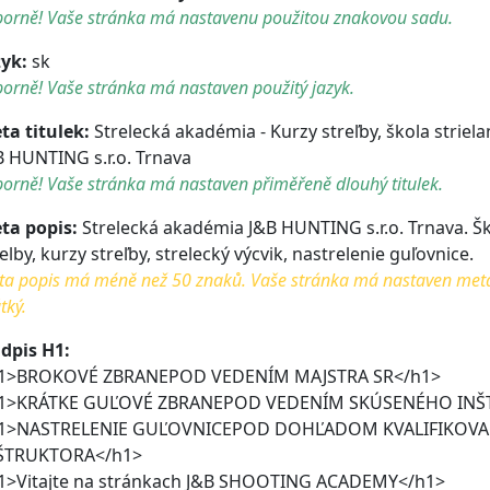
borně! Vaše stránka má nastavenu použitou znakovou sadu.
zyk:
sk
orně! Vaše stránka má nastaven použitý jazyk.
ta titulek:
Strelecká akadémia - Kurzy streľby, škola striela
B HUNTING s.r.o. Trnava
orně! Vaše stránka má nastaven přiměřeně dlouhý titulek.
ta popis:
Strelecká akadémia J&B HUNTING s.r.o. Trnava. Ško
elby, kurzy streľby, strelecký výcvik, nastrelenie guľovnice.
a popis má méně než 50 znaků. Vaše stránka má nastaven meta po
tký.
dpis H1:
1>BROKOVÉ ZBRANEPOD VEDENÍM MAJSTRA SR</h1>
1>KRÁTKE GUĽOVÉ ZBRANEPOD VEDENÍM SKÚSENÉHO INŠ
1>NASTRELENIE GUĽOVNICEPOD DOHĽADOM KVALIFIKOV
ŠTRUKTORA</h1>
1>Vitajte na stránkach J&B SHOOTING ACADEMY</h1>