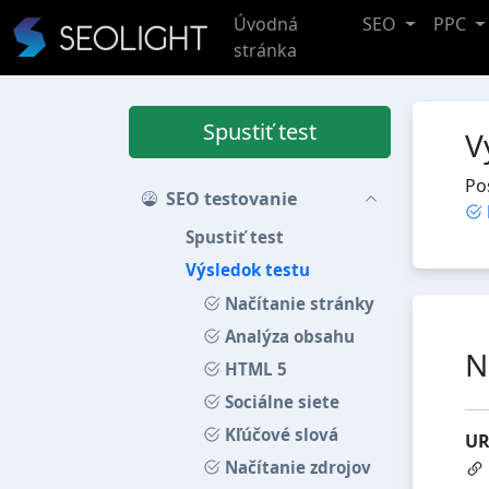
Úvodná
SEO
PPC
stránka
Spustiť test
V
Po
SEO testovanie
Spustiť test
Výsledok testu
Načítanie stránky
Analýza obsahu
N
HTML 5
Sociálne siete
Kľúčové slová
UR
Načítanie zdrojov