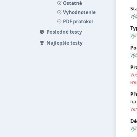
Ostatné
St
Vyhodnotenie
Výb
PDF protokol
Ty
Posledné testy
Vý
Najlepšie testy
Po
Vý
Pr
Vaš
we
Př
na
Ve
Dé
Vý