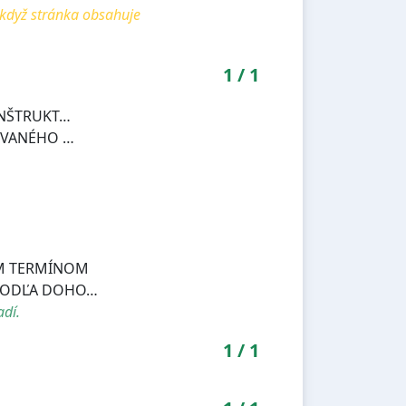
 když stránka obsahuje
1
/
1
NŠTRUKT…
OVANÉHO …
M TERMÍNOM
PODĽA DOHO…
adí.
1
/
1