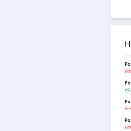
H
Po
Vaš
Po
Výb
Po
Vaš
Po
Vaš