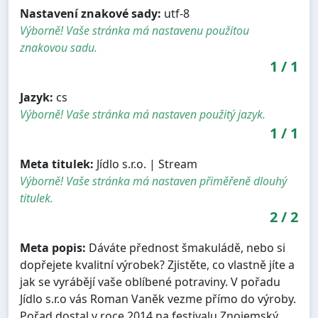
Nastavení znakové sady:
utf-8
Výborně! Vaše stránka má nastavenu použitou
znakovou sadu.
1
/
1
Jazyk:
cs
Výborně! Vaše stránka má nastaven použitý jazyk.
1
/
1
Meta titulek:
Jídlo s.r.o. | Stream
Výborně! Vaše stránka má nastaven přiměřeně dlouhý
titulek.
2
/
2
Meta popis:
Dáváte přednost šmakuládě, nebo si
dopřejete kvalitní výrobek? Zjistěte, co vlastně jíte a
jak se vyrábějí vaše oblíbené potraviny. V pořadu
Jídlo s.r.o vás Roman Vaněk vezme přímo do výroby.
Pořad dostal v roce 2014 na festivalu Znojemský