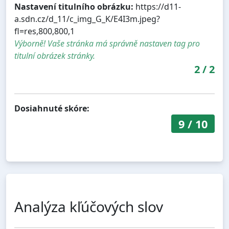
Nastavení titulního obrázku:
https://d11-
a.sdn.cz/d_11/c_img_G_K/E4I3m.jpeg?
fl=res,800,800,1
Výborně! Vaše stránka má správně nastaven tag pro
titulní obrázek stránky.
2
/
2
Dosiahnuté skóre:
9
/
10
Analýza kľúčových slov