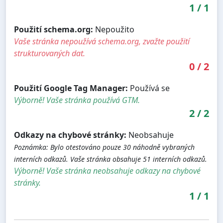
1
/
1
Použití schema.org:
Nepoužito
Vaše stránka nepoužívá schema.org, zvažte použití
strukturovaných dat.
0
/
2
Použití Google Tag Manager:
Používá se
Výborně! Vaše stránka používá GTM.
2
/
2
Odkazy na chybové stránky:
Neobsahuje
Poznámka: Bylo otestováno pouze 30 náhodně vybraných
interních odkazů. Vaše stránka obsahuje 51 interních odkazů.
Výborně! Vaše stránka neobsahuje odkazy na chybové
stránky.
1
/
1