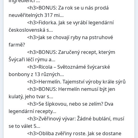
ingrediencí …
<h3>BONUS: Za rok se u nás prodá
neuvěřitelných 317 mi…
<h3>Fidorka. Jak se vyrábí legendární
československá s…
<h3>Jak se chovají ryby na pstruhové
farmě?
<h3>BONUS: Zaručený recept, kterým
Švýcaři léčí rýmu a…
<h3>Ricola – Světoznámé švýcarské
bonbony z 13 různých…
<h3>Hermelín. Tajemství výroby krále sýrů
<h3>BONUS: Hermelín nemusí být jen
kulatý, jeho tvar s…
<h3>Se šípkovou, nebo se zelím? Dva
legendární recepty…
<h3>Zvěřinový vývar: Žádné bublání, musí
se to válet 5…
<h3>Obliba zvěřiny roste. Jak se dostane