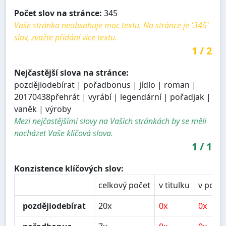
Počet slov na stránce:
345
Vaše stránka neobsahuje moc textu. Na stránce je '345'
slov, zvažte přidání více textu.
1
/
2
Nejčastější slova na stránce:
pozdějiodebírat | pořadbonus | jídlo | roman |
20170438přehrát | vyrábí | legendární | pořadjak |
vaněk | výroby
Mezi nejčastějšími slovy na Vašich stránkách by se měli
nacházet Vaše klíčová slova.
1
/
1
Konzistence klíčových slov:
celkový počet
v titulku
v popi
pozdějiodebírat
20x
0x
0x