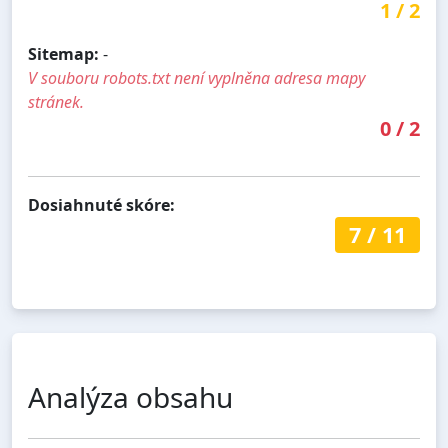
1
/
2
Sitemap:
-
V souboru robots.txt není vyplněna adresa mapy
stránek.
0
/
2
Dosiahnuté skóre:
7
/
11
Analýza obsahu