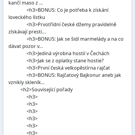
kančí maso z …
<h3>BONUS: Co je potřeba k získání
loveckého lístku
<h3>Prvotřídní české džemy pravidelně
získávají presti…
<h3>BONUS: Jak se šidí marmelády a na co
dávat pozor v…
<h3>Jediná výrobna hostií v Čechách
<h3>Jak se z oplatky stane hostie?
<h3>První česká velkopěstírna rajčat
<h3>BONUS: Rajčatový Bajkonur aneb jak
vznikly skleník…
<h2>Související pořady
<h3>
<h3>
<h3>
<h3>
<h3>
<h3>