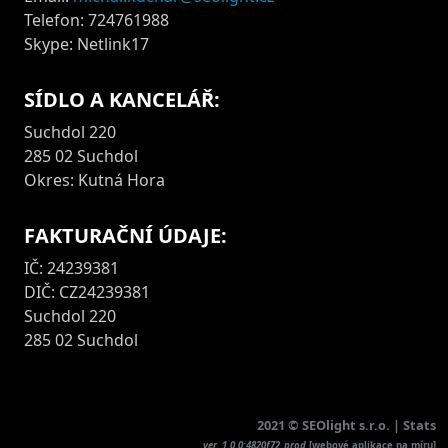
Telefon: 724761988
Skype: Netlink17
SÍDLO A KANCELÁŘ:
Suchdol 220
285 02 Suchdol
Okres: Kutná Hora
FAKTURAČNÍ ÚDAJE:
IČ: 24239381
DIČ: CZ24239381
Suchdol 220
285 02 Suchdol
2021 ©
SEOlight s.r.o.
|
Stats
ver. 1.0.0:4820f72_prod
[
webové aplikace na míru
]