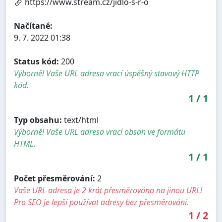
https://www.stream.cz/jidlo-s-r-o
Načítané:
9. 7. 2022 01:38
Status kód:
200
Výborně! Vaše URL adresa vrací úspěšný stavový HTTP
kód.
1
/
1
Typ obsahu:
text/html
Výborně! Vaše URL adresa vrací obsah ve formátu
HTML.
1
/
1
Počet přesměrování:
2
Vaše URL adresa je 2 krát přesměrována na jinou URL!
Pro SEO je lepší používat adresy bez přesměrování.
1
/
2