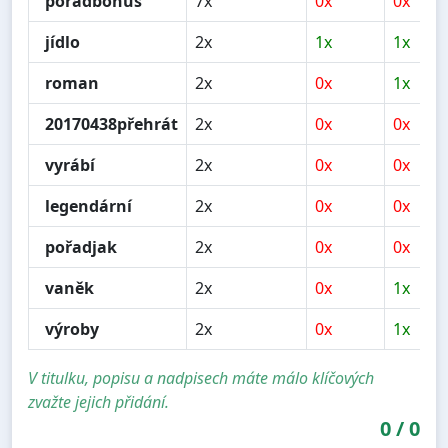
pořadbonus
7x
0x
0x
jídlo
2x
1x
1x
roman
2x
0x
1x
20170438přehrát
2x
0x
0x
vyrábí
2x
0x
0x
legendární
2x
0x
0x
pořadjak
2x
0x
0x
vaněk
2x
0x
1x
výroby
2x
0x
1x
V titulku, popisu a nadpisech máte málo klíčových
zvažte jejich přidání.
0
/
0