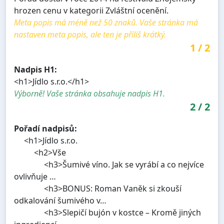
hrozen cenu v kategorii Zvláštní ocenění.
Meta popis má méně než 50 znaků. Vaše stránka má
nastaven meta popis, ale ten je příliš krátký.
1
/
2
Nadpis H1:
<h1>Jídlo s.r.o.</h1>
Výborně! Vaše stránka obsahuje nadpis H1.
2
/
2
Pořadí nadpisů:
<h1>Jídlo s.r.o.
<h2>Vše
<h3>Šumivé víno. Jak se vyrábí a co nejvíce
ovlivňuje …
<h3>BONUS: Roman Vaněk si zkouší
odkalování šumivého v…
<h3>Slepičí bujón v kostce – Kromě jiných