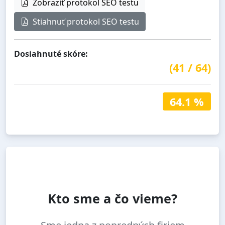
Zobraziť protokol SEO testu
Stiahnuť protokol SEO testu
Dosiahnuté skóre:
(
41
/
64
)
64.1 %
Kto sme a čo vieme?