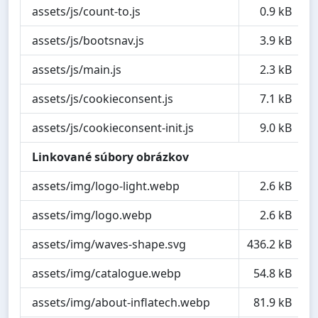
assets/js/count-to.js
0.9 kB
assets/js/bootsnav.js
3.9 kB
assets/js/main.js
2.3 kB
assets/js/cookieconsent.js
7.1 kB
assets/js/cookieconsent-init.js
9.0 kB
Linkované súbory obrázkov
assets/img/logo-light.webp
2.6 kB
assets/img/logo.webp
2.6 kB
assets/img/waves-shape.svg
436.2 kB
assets/img/catalogue.webp
54.8 kB
assets/img/about-inflatech.webp
81.9 kB