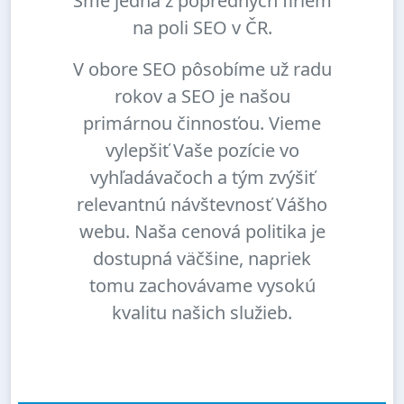
Sme jedna z popredných firiem
na poli SEO v ČR.
V obore SEO pôsobíme už radu
rokov a SEO je našou
primárnou činnosťou. Vieme
vylepšiť Vaše pozície vo
vyhľadávačoch a tým zvýšiť
relevantnú návštevnosť Vášho
webu. Naša cenová politika je
dostupná väčšine, napriek
tomu zachovávame vysokú
kvalitu našich služieb.