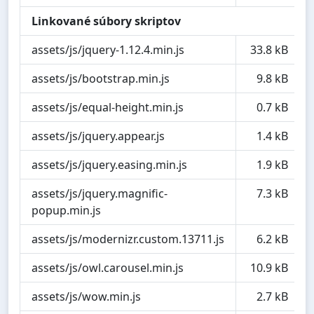
Linkované súbory skriptov
assets/js/jquery-1.12.4.min.js
33.8 kB
assets/js/bootstrap.min.js
9.8 kB
assets/js/equal-height.min.js
0.7 kB
assets/js/jquery.appear.js
1.4 kB
assets/js/jquery.easing.min.js
1.9 kB
assets/js/jquery.magnific-
7.3 kB
popup.min.js
assets/js/modernizr.custom.13711.js
6.2 kB
assets/js/owl.carousel.min.js
10.9 kB
assets/js/wow.min.js
2.7 kB