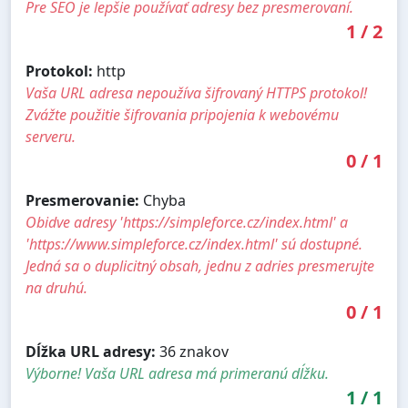
Pre SEO je lepšie používať adresy bez presmerovaní.
1
/
2
Protokol:
http
Vaša URL adresa nepoužíva šifrovaný HTTPS protokol!
Zvážte použitie šifrovania pripojenia k webovému
serveru.
0
/
1
Presmerovanie:
Chyba
Obidve adresy 'https://simpleforce.cz/index.html' a
'https://www.simpleforce.cz/index.html' sú dostupné.
Jedná sa o duplicitný obsah, jednu z adries presmerujte
na druhú.
0
/
1
Dĺžka URL adresy:
36 znakov
Výborne! Vaša URL adresa má primeranú dĺžku.
1
/
1