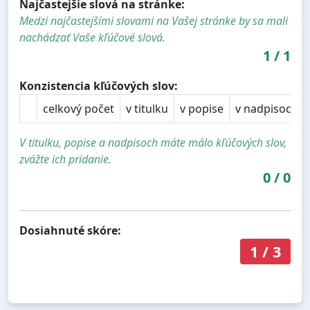
Najčastejšie slová na stránke:
Medzi najčastejšími slovami na Vašej stránke by sa mali
nachádzať Vaše kľúčové slová.
1
/
1
Konzistencia kľúčových slov:
celkový počet
v titulku
v popise
v nadpisoch
V titulku, popise a nadpisoch máte málo kľúčových slov,
zvážte ich pridanie.
0
/
0
Dosiahnuté skóre:
1
/
3