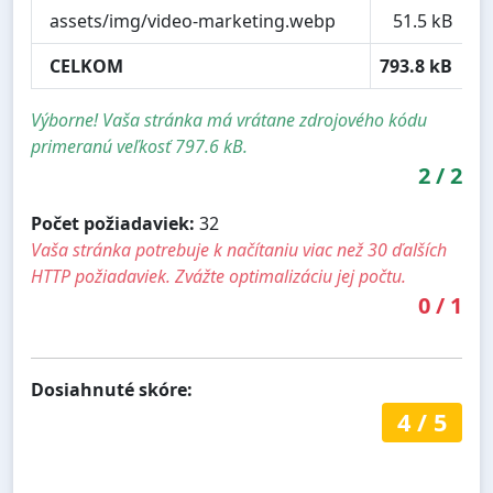
assets/img/video-marketing.webp
51.5 kB
CELKOM
793.8 kB
Výborne! Vaša stránka má vrátane zdrojového kódu
primeranú veľkosť 797.6 kB.
2
/
2
Počet požiadaviek:
32
Vaša stránka potrebuje k načítaniu viac než 30 ďalších
HTTP požiadaviek. Zvážte optimalizáciu jej počtu.
0
/
1
Dosiahnuté skóre:
4
/
5