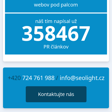
webov pod palcom
náš tím napísal už
358467
PR článkov
+420
724 761 988
/
info@seolight.cz
Kontaktujte nás