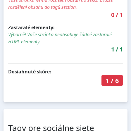
Vaše stránka nemá rozdělen obsah do sekcí. Zvažte
rozdělení obsahu do tagů section.
0
/
1
Zastaralé elementy:
-
Výborně! Vaše stránka neobsahuje žádné zastaralé
HTML elementy.
1
/
1
Dosiahnuté skóre:
1
/
6
Tagy pre sociálne siete