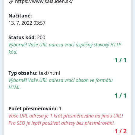
https://www.sala.iden.sk/
Načítané:
13. 7. 2022 03:57
Status kód:
200
Výborně! Vaše URL adresa vrací úspěšný stavový HTTP
kód.
1
/
1
Typ obsahu:
text/html
Výborně! Vaše URL adresa vrací obsah ve formátu
HTML.
1
/
1
Počet přesměrování:
1
Vaše URL adresa je 1 krát přesměrována na jinou URL!
Pro SEO je lepší používat adresy bez přesměrování.
1
/
2