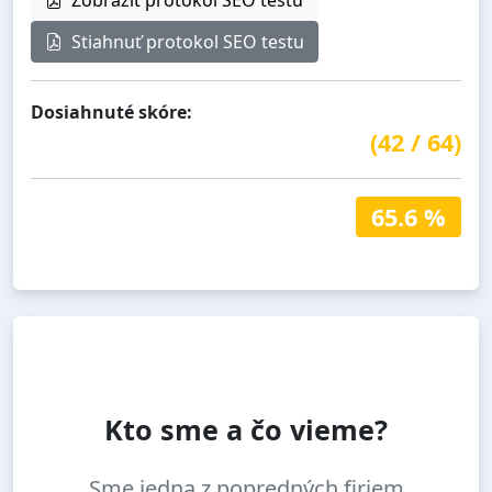
Zobraziť protokol SEO testu
Stiahnuť protokol SEO testu
Dosiahnuté skóre:
(
42
/
64
)
65.6 %
Kto sme a čo vieme?
Sme jedna z popredných firiem