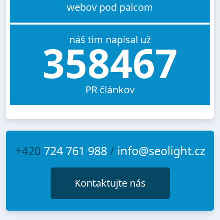
webov pod palcom
náš tím napísal už
358467
PR článkov
+420
724 761 988
/
info@seolight.cz
Kontaktujte nás