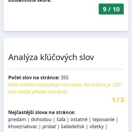
Dosiahnuté skóre:
9
/
10
Analýza kľúčových slov
Počet slov na stránce:
355
Vaše stránka neobsahuje moc textu. Na stránce je '355'
slov, zvažte přidání více textu.
1
/
2
Nejčastější slova na stránce:
predám | dohodou | šaľa | ostatné | tepovanie |
khsezriabvac | pridať | šaľaideňsk | všetky |