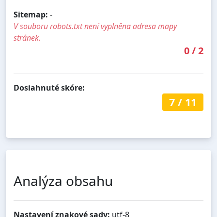
Sitemap:
-
V souboru robots.txt není vyplněna adresa mapy
stránek.
0
/
2
Dosiahnuté skóre:
7
/
11
Analýza obsahu
Nastavení znakové sady:
utf-8