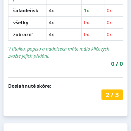
šaľaideňsk
4x
1x
0x
všetky
4x
0x
0x
zobraziť
4x
0x
0x
V titulku, popisu a nadpisech máte málo klíčových
zvažte jejich přidání.
0
/
0
Dosiahnuté skóre:
2
/
3