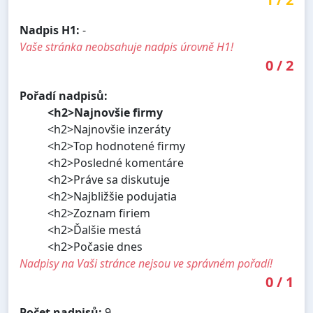
Nadpis H1:
-
Vaše stránka neobsahuje nadpis úrovně H1!
0
/
2
Pořadí nadpisů:
<h2>Najnovšie firmy
<h2>Najnovšie inzeráty
<h2>Top hodnotené firmy
<h2>Posledné komentáre
<h2>Práve sa diskutuje
<h2>Najbližšie podujatia
<h2>Zoznam firiem
<h2>Ďalšie mestá
<h2>Počasie dnes
Nadpisy na Vaši stránce nejsou ve správném pořadí!
0
/
1
Počet nadpisů:
9