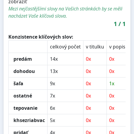
zobraziť
Mezi nejčastějšími slovy na Vašich stránkách by se měli
nacházet Vaše klíčová slova.
1
/
1
Konzistence klíčových slov:
celkový počet
v titulku
v popisu
predám
14x
0x
0x
dohodou
13x
0x
0x
šaľa
9x
0x
1x
ostatné
7x
0x
0x
tepovanie
6x
0x
0x
khsezriabvac
5x
0x
0x
pridať
4x
0x
0x