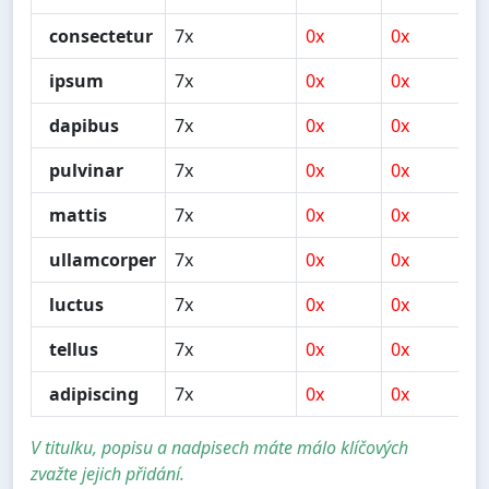
consectetur
7x
0x
0x
0
ipsum
7x
0x
0x
0
dapibus
7x
0x
0x
0
pulvinar
7x
0x
0x
0
mattis
7x
0x
0x
0
ullamcorper
7x
0x
0x
0
luctus
7x
0x
0x
0
tellus
7x
0x
0x
0
adipiscing
7x
0x
0x
0
V titulku, popisu a nadpisech máte málo klíčových
zvažte jejich přidání.