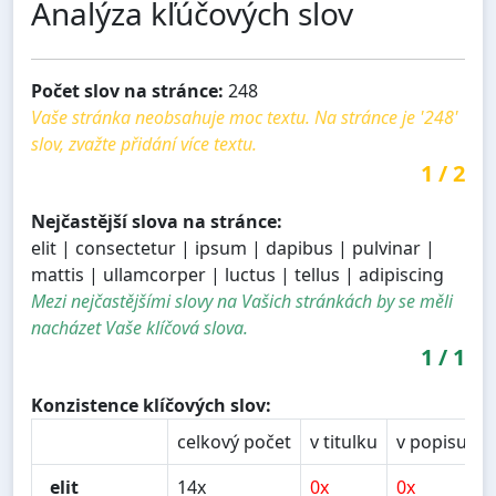
Analýza kľúčových slov
Počet slov na stránce:
248
Vaše stránka neobsahuje moc textu. Na stránce je '248'
slov, zvažte přidání více textu.
1
/
2
Nejčastější slova na stránce:
elit | consectetur | ipsum | dapibus | pulvinar |
mattis | ullamcorper | luctus | tellus | adipiscing
Mezi nejčastějšími slovy na Vašich stránkách by se měli
nacházet Vaše klíčová slova.
1
/
1
Konzistence klíčových slov:
celkový počet
v titulku
v popisu
v
elit
14x
0x
0x
0