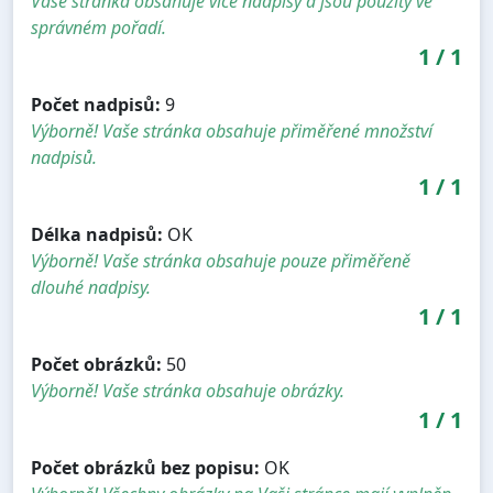
Vaše stránka obsahuje více nadpisy a jsou použity ve
správném pořadí.
1
/
1
Počet nadpisů:
9
Výborně! Vaše stránka obsahuje přiměřené množství
nadpisů.
1
/
1
Délka nadpisů:
OK
Výborně! Vaše stránka obsahuje pouze přiměřeně
dlouhé nadpisy.
1
/
1
Počet obrázků:
50
Výborně! Vaše stránka obsahuje obrázky.
1
/
1
Počet obrázků bez popisu:
OK