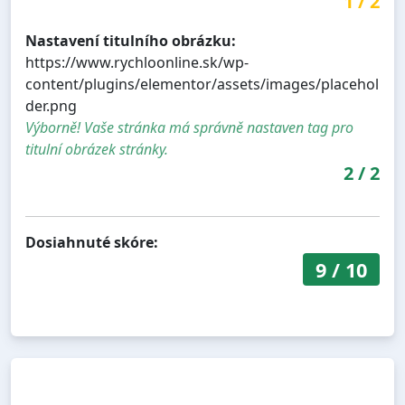
1
/
2
Nastavení titulního obrázku:
https://www.rychloonline.sk/wp-
content/plugins/elementor/assets/images/placehol
der.png
Výborně! Vaše stránka má správně nastaven tag pro
titulní obrázek stránky.
2
/
2
Dosiahnuté skóre:
9
/
10