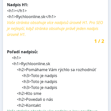
Nadpis H1:
<h1></h1>
<h1>Rychloonline.sk</h1>
Vaše stránka obsahuje více nadpisů úrovně H1. Pro SEO
je nejlepší, když stránka obsahuje právě jeden nadpis
úrovně H1.
1
/
2
Pořadí nadpisů:
<h1>
<h1>Rychloonline.sk
<h2>Pomáhame Vám rýchlo sa rozhodnúť
<h3>Toto je nadpis
<h3>Toto je nadpis
<h3>Toto je nadpis
<h2>Kto sme
<h2>Povedali o nás
<h2>Kontakt