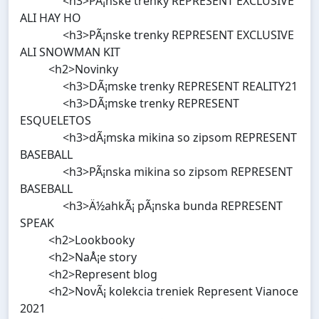
<h3>PÃ¡nske trenky REPRESENT EXCLUSIVE
ALI HAY HO
<h3>PÃ¡nske trenky REPRESENT EXCLUSIVE
ALI SNOWMAN KIT
<h2>Novinky
<h3>DÃ¡mske trenky REPRESENT REALITY21
<h3>DÃ¡mske trenky REPRESENT
ESQUELETOS
<h3>dÃ¡mska mikina so zipsom REPRESENT
BASEBALL
<h3>PÃ¡nska mikina so zipsom REPRESENT
BASEBALL
<h3>Ä½ahkÃ¡ pÃ¡nska bunda REPRESENT
SPEAK
<h2>Lookbooky
<h2>NaÅ¡e story
<h2>Represent blog
<h2>NovÃ¡ kolekcia treniek Represent Vianoce
2021