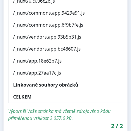
/_nuxt/0.c006c26.js
/_nuxt/commons.app.9429e91.js
/_nuxt/commons.app.6f9b7fe.js
/_nuxt/vendors.app.93b5b31.js
/_nuxt/vendors.app.bc48607.js
/_nuxt/app.18e62b7.js
/_nuxt/app.27aa17c.js
Linkované soubory obrázků
CELKEM
1
Výborně! Vaše stránka má včetně zdrojového kódu
přiměřenou velikost 2 057.0 kB.
2
/
2