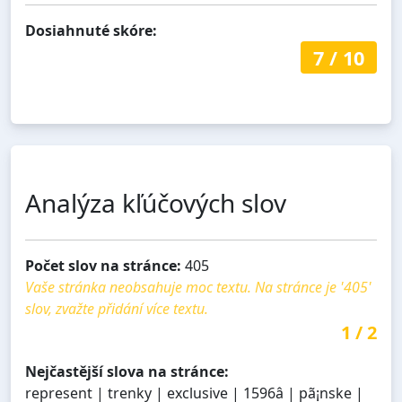
Dosiahnuté skóre:
7
/
10
Analýza kľúčových slov
Počet slov na stránce:
405
Vaše stránka neobsahuje moc textu. Na stránce je '405'
slov, zvažte přidání více textu.
1
/
2
Nejčastější slova na stránce:
represent | trenky | exclusive | 1596â | pã¡nske |