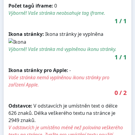
Počet tagů iframe:
0
Výborně! Vaše stránka neobsahuje tag iframe.
1
/
1
Ikona stránky:
Ikona stránky je vyplněna
Výborně! Vaše stránka má vyplněnou ikonu stránky.
1
/
1
Ikona stránky pro Apple:
-
Vaše stránka nemá vyplněnou ikonu stránky pro
zařízení Apple.
0
/
2
Odstavce:
V odstavcích je umístněn text o délce
626 znaků. Délka veškerého textu na stránce je
2949 znaků.
V odstavcích je umístěno méně než polovina veškerého
textu na stránce. Zvažte pro umístění textu použití