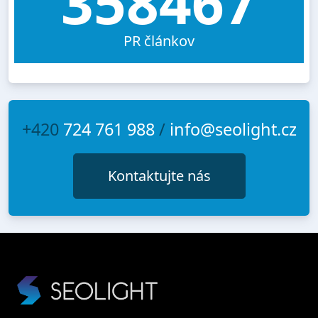
358467
PR článkov
+420
724 761 988
/
info@seolight.cz
Kontaktujte nás