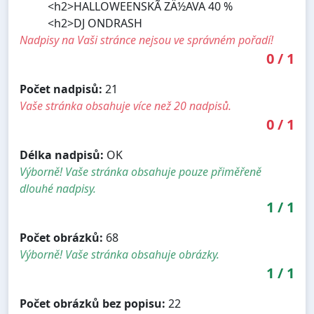
<h2>HALLOWEENSKÃ ZÄ½AVA 40 %
<h2>DJ ONDRASH
Nadpisy na Vaši stránce nejsou ve správném pořadí!
0
/
1
Počet nadpisů:
21
Vaše stránka obsahuje více než 20 nadpisů.
0
/
1
Délka nadpisů:
OK
Výborně! Vaše stránka obsahuje pouze přiměřeně
dlouhé nadpisy.
1
/
1
Počet obrázků:
68
Výborně! Vaše stránka obsahuje obrázky.
1
/
1
Počet obrázků bez popisu:
22