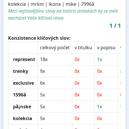
kolekcia | mrkni | ikona | mike | 7996â
Mezi nejčastějšími slovy na Vašich stránkách by se měli
nacházet Vaše klíčová slova.
1
/
1
Konzistence klíčových slov:
celkový počet
v titulku
v popisu
v n
represent
18x
0x
1x
12x
trenky
9x
0x
0x
8x
exclusive
6x
0x
0x
5x
1596â
5x
0x
0x
0x
pã¡nske
5x
0x
1x
5x
kolekcia
5x
0x
0x
1x