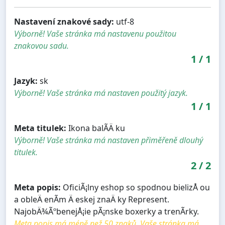
Nastavení znakové sady:
utf-8
Výborně! Vaše stránka má nastavenu použitou
znakovou sadu.
1
/
1
Jazyk:
sk
Výborně! Vaše stránka má nastaven použitý jazyk.
1
/
1
Meta titulek:
Ikona balÃ­Ä ku
Výborně! Vaše stránka má nastaven přiměřeně dlouhý
titulek.
2
/
2
Meta popis:
OficiÃ¡lny eshop so spodnou bielizÅ ou
a obleÄ enÃ­m Ä eskej znaÄ ky Represent.
NajobÄ¾ÃºbenejÅ¡ie pÃ¡nske boxerky a trenÃ­rky.
Meta popis má méně než 50 znaků. Vaše stránka má