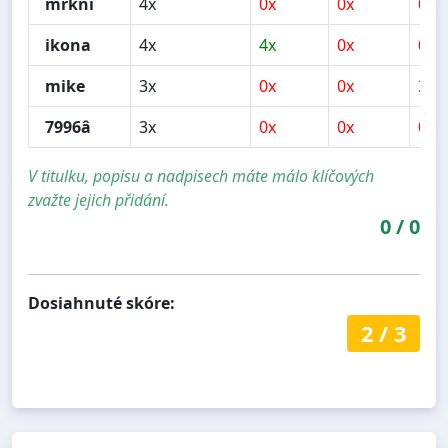
mrkni
4x
0x
0x
0x
ikona
4x
4x
0x
0x
mike
3x
0x
0x
3x
7996â
3x
0x
0x
0x
V titulku, popisu a nadpisech máte málo klíčových
zvažte jejich přidání.
0
/
0
Dosiahnuté skóre:
2
/
3