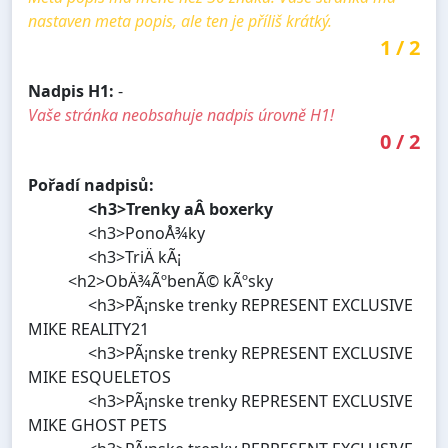
nastaven meta popis, ale ten je příliš krátký.
1
/
2
Nadpis H1:
-
Vaše stránka neobsahuje nadpis úrovně H1!
0
/
2
Pořadí nadpisů:
<h3>Trenky aÂ boxerky
<h3>PonoÅ¾ky
<h3>TriÄ kÃ¡
<h2>ObÄ¾ÃºbenÃ© kÃºsky
<h3>PÃ¡nske trenky REPRESENT EXCLUSIVE
MIKE REALITY21
<h3>PÃ¡nske trenky REPRESENT EXCLUSIVE
MIKE ESQUELETOS
<h3>PÃ¡nske trenky REPRESENT EXCLUSIVE
MIKE GHOST PETS