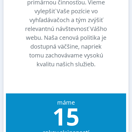
primárnou činnosťou. Vieme
vylepšiť Vaše pozície vo
vyhľadávačoch a tým zvýšiť
relevantnú návštevnosť Vášho
webu. Naša cenová politika je
dostupná väčšine, napriek
tomu zachovávame vysokú
kvalitu našich služieb.
máme
15