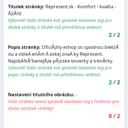
Titulek stránky:
Represent.sk - Komfort - kvalita -
Å¡tÃ½l
Výborně! Vaše stránka má správně nastaven tag pro
titulek stránky a titulek má přiměřenou velikost.
2
/
2
Popis stránky:
OficiÃ¡lny eshop so spodnou bielizÅ
ou a obleÄ enÃ­m Ä eskej znaÄ ky Represent.
NajobÄ¾ÃºbenejÅ¡ie pÃ¡nske boxerky a trenÃ­rky.
Výborně! Vaše stránka má správně nastaven tag pro
popis stránky a titulek má přiměřenou velikost.
2
/
2
Nastavení titulního obrázku:
-
Vaše stránka nemá správně nastaven tag s hodnotu pro
titulní obrázek stránky!
0
/
2