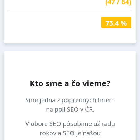
(
47
/
64
)
73.4 %
Kto sme a čo vieme?
Sme jedna z popredných firiem
na poli SEO v ČR.
V obore SEO pôsobíme už radu
rokov a SEO je našou