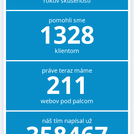
rokov skúseností
pomohli sme
1328
klientom
práve teraz máme
211
webov pod palcom
náš tím napísal už