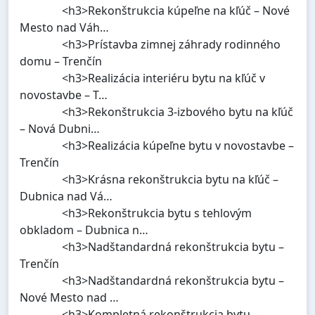
<h3>Rekonštrukcia kúpeľne na kľúč – Nové
Mesto nad Váh…
<h3>Prístavba zimnej záhrady rodinného
domu – Trenčín
<h3>Realizácia interiéru bytu na kľúč v
novostavbe – T…
<h3>Rekonštrukcia 3-izbového bytu na kľúč
– Nová Dubni…
<h3>Realizácia kúpeľne bytu v novostavbe –
Trenčín
<h3>Krásna rekonštrukcia bytu na kľúč –
Dubnica nad Vá…
<h3>Rekonštrukcia bytu s tehlovým
obkladom – Dubnica n…
<h3>Nadštandardná rekonštrukcia bytu –
Trenčín
<h3>Nadštandardná rekonštrukcia bytu –
Nové Mesto nad …
<h3>Kompletná rekonštrukcia bytu –