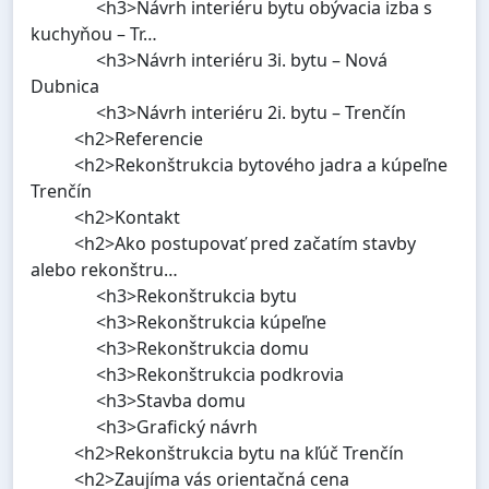
<h3>Návrh interiéru bytu obývacia izba s
kuchyňou – Tr…
<h3>Návrh interiéru 3i. bytu – Nová
Dubnica
<h3>Návrh interiéru 2i. bytu – Trenčín
<h2>Referencie
<h2>Rekonštrukcia bytového jadra a kúpeľne
Trenčín
<h2>Kontakt
<h2>Ako postupovať pred začatím stavby
alebo rekonštru…
<h3>Rekonštrukcia bytu
<h3>Rekonštrukcia kúpeľne
<h3>Rekonštrukcia domu
<h3>Rekonštrukcia podkrovia
<h3>Stavba domu
<h3>Grafický návrh
<h2>Rekonštrukcia bytu na kľúč Trenčín
<h2>Zaujíma vás orientačná cena