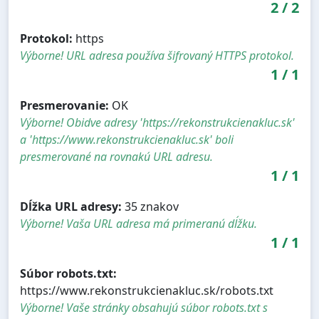
2
/
2
Protokol:
https
Výborne! URL adresa používa šifrovaný HTTPS protokol.
1
/
1
Presmerovanie:
OK
Výborne! Obidve adresy 'https://rekonstrukcienakluc.sk'
a 'https://www.rekonstrukcienakluc.sk' boli
presmerované na rovnakú URL adresu.
1
/
1
Dĺžka URL adresy:
35 znakov
Výborne! Vaša URL adresa má primeranú dĺžku.
1
/
1
Súbor robots.txt:
https://www.rekonstrukcienakluc.sk/robots.txt
Výborne! Vaše stránky obsahujú súbor robots.txt s