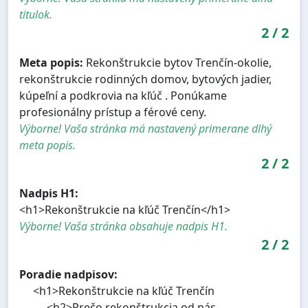
titulok.
2
/
2
Meta popis:
Rekonštrukcie bytov Trenčín-okolie,
rekonštrukcie rodinných domov, bytových jadier,
kúpeľní a podkrovia na kľúč . Ponúkame
profesionálny prístup a férové ceny.
Výborne! Vaša stránka má nastavený primerane dlhý
meta popis.
2
/
2
Nadpis H1:
<h1>Rekonštrukcie na kľúč Trenčín</h1>
Výborne! Vaša stránka obsahuje nadpis H1.
2
/
2
Poradie nadpisov:
<h1>Rekonštrukcie na kľúč Trenčín
<h2>Prečo rekonštrukcia od nás