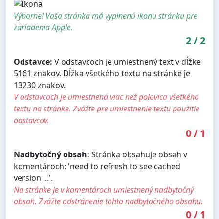
Výborne! Vaša stránka má vyplnenú ikonu stránku pre
zariadenia Apple.
2
/
2
Odstavce:
V odstavcoch je umiestnený text v dĺžke
5161 znakov. Dĺžka všetkého textu na stránke je
13230 znakov.
V odstavcoch je umiestnená viac než polovica všetkého
textu na stránke. Zvážte pre umiestnenie textu použitie
odstavcov.
0
/
1
Nadbytočný obsah:
Stránka obsahuje obsah v
komentároch: 'need to refresh to see cached
version ...'.
Na stránke je v komentároch umiestnený nadbytočný
obsah. Zvážte odstránenie tohto nadbytočného obsahu.
0
/
1