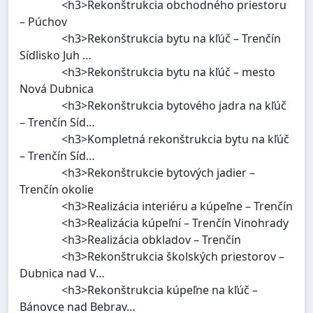
<h3>Rekonštrukcia obchodného priestoru
– Púchov
<h3>Rekonštrukcia bytu na kľúč – Trenčín
Sídlisko Juh …
<h3>Rekonštrukcia bytu na kľúč – mesto
Nová Dubnica
<h3>Rekonštrukcia bytového jadra na kľúč
– Trenčín Síd…
<h3>Kompletná rekonštrukcia bytu na kľúč
– Trenčín Síd…
<h3>Rekonštrukcie bytových jadier –
Trenčín okolie
<h3>Realizácia interiéru a kúpeľne – Trenčín
<h3>Realizácia kúpeľní – Trenčín Vinohrady
<h3>Realizácia obkladov – Trenčín
<h3>Rekonštrukcia školských priestorov –
Dubnica nad V…
<h3>Rekonštrukcia kúpeľne na kľúč –
Bánovce nad Bebrav…