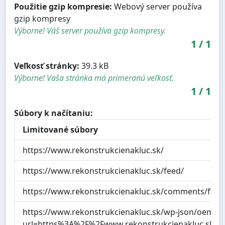
Použitie gzip kompresie:
Webový server používa
gzip kompresy
Výborne! Váš server používa gzip kompresy.
1
/
1
Veľkosť stránky:
39.3 kB
Výborne! Vaša stránka má primeranú veľkosť.
1
/
1
Súbory k načítaniu:
Limitované súbory
https://www.rekonstrukcienakluc.sk/
https://www.rekonstrukcienakluc.sk/feed/
https://www.rekonstrukcienakluc.sk/comments/feed
https://www.rekonstrukcienakluc.sk/wp-json/oemb
url=https%3A%2F%2Fwww.rekonstrukcienakluc.sk%2