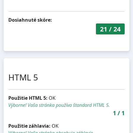
Dosiahnuté skóre:
21
/
24
HTML 5
Použitie HTML 5:
OK
Výborne! Vaša stránka používa štandard HTML 5.
1
/
1
Použitie záhlavia:
OK
Výborne! Vaša stránka obsahuje záhlavie.