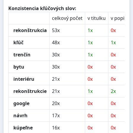
Konzistencia kľúčových slov:
celkový počet
v titulku
v popise
rekonštrukcia
53x
1x
0x
kľúč
48x
1x
1x
trenčín
30x
1x
0x
bytu
30x
0x
0x
interiéru
21x
0x
0x
rekonštrukcie
21x
1x
2x
google
20x
0x
0x
návrh
17x
0x
0x
kúpeľne
16x
0x
0x