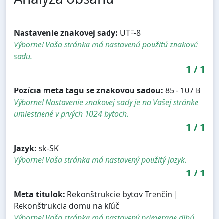
Nastavenie znakovej sady:
UTF-8
Výborne! Vaša stránka má nastavenú použitú znakovú
sadu.
1
/
1
Pozícia meta tagu se znakovou sadou:
85 - 107 B
Výborne! Nastavenie znakovej sady je na Vašej stránke
umiestnené v prvých 1024 bytoch.
1
/
1
Jazyk:
sk-SK
Výborne! Vaša stránka má nastavený použitý jazyk.
1
/
1
Meta titulok:
Rekonštrukcie bytov Trenčín |
Rekonštrukcia domu na kľúč
Výborne! Vaša stránka má nastavený primerane dlhú