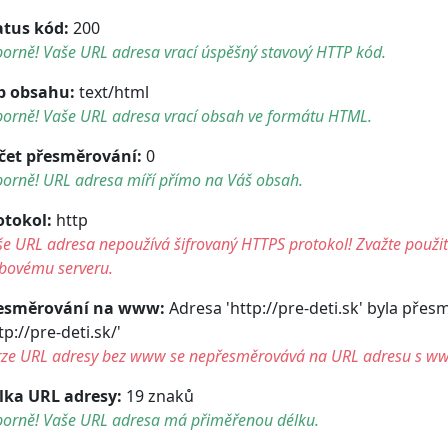
atus kód:
200
orně! Vaše URL adresa vrací úspěšný stavový HTTP kód.
p obsahu:
text/html
borně! Vaše URL adresa vrací obsah ve formátu HTML.
čet přesměrování:
0
borně! URL adresa míří přímo na Váš obsah.
otokol:
http
e URL adresa nepoužívá šifrovaný HTTPS protokol! Zvažte použití 
bovému serveru.
esměrování na www:
Adresa 'http://pre-deti.sk' byla pře
tp://pre-deti.sk/'
rze URL adresy bez www se nepřesměrovává na URL adresu s w
lka URL adresy:
19 znaků
borně! Vaše URL adresa má přiměřenou délku.