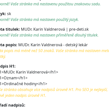
borně! Vaše stránka má nastavenu použitou znakovou sadu.
zyk:
sk
orně! Vaše stránka má nastaven použitý jazyk.
ta titulek:
MUDr. Karin Valdnerová | pre-deti.sk
orně! Vaše stránka má nastaven přiměřeně dlouhý titulek.
ta popis:
MUDr. Karin Valdnerová - detský lekár
a popis má méně než 50 znaků. Vaše stránka má nastaven meta po
tký.
dpis H1:
1>MUDr. Karin Valdnerová</h1>
1>Oznam</h1>
1>Ordinačné hodiny</h1>
e stránka obsahuje více nadpisů úrovně H1. Pro SEO je nejlepší,
vě jeden nadpis úrovně H1.
řadí nadpisů: