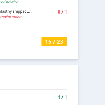
 odstavcích.
stny snippet ...'.
0
/
1
tranění tohoto
15
/
23
1
/
1