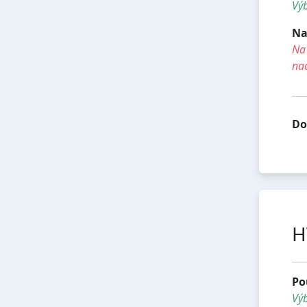
Výb
Na
Na 
na
Do
H
Po
Vý