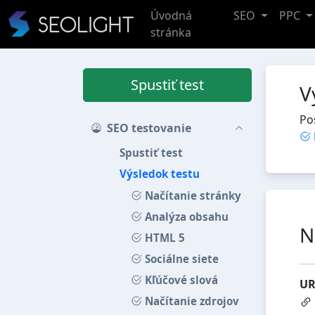
Úvodná
SEO
PPC
stránka
Spustiť test
V
Po
SEO testovanie
Spustiť test
Výsledok testu
Načítanie stránky
Analýza obsahu
N
HTML 5
Sociálne siete
Kľúčové slová
UR
Načítanie zdrojov