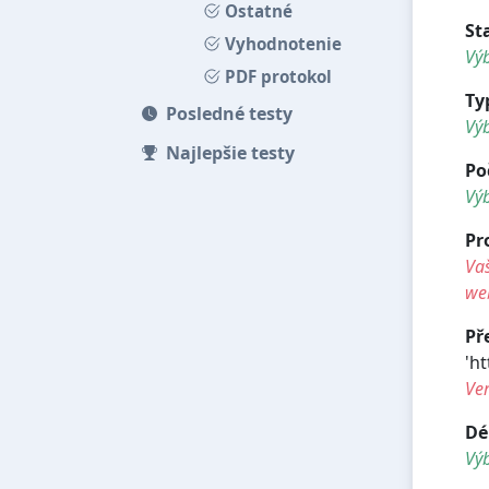
Ostatné
St
Vyhodnotenie
Výb
PDF protokol
Ty
Posledné testy
Vý
Najlepšie testy
Po
Vý
Pr
Vaš
we
Př
'ht
Ve
Dé
Vý