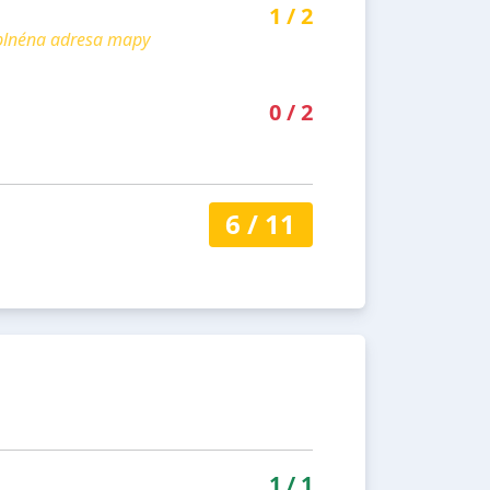
1
/
2
yplnéna adresa mapy
0
/
2
6
/
11
1
/
1