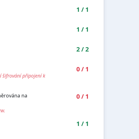
1
/
1
1
/
1
2
/
2
0
/
1
šifrování připojení k
směrována na
0
/
1
ww.
1
/
1