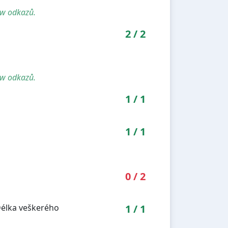
ow odkazů.
2
/
2
ow odkazů.
1
/
1
1
/
1
0
/
2
Délka veškerého
1
/
1