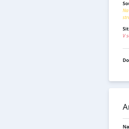
So
Na 
str
Si
V s
Do
A
Na