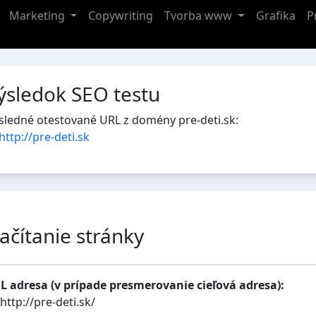
Marketing
Copywriting
Tvorba www
Grafika
P
ýsledok SEO testu
sledné otestované URL z domény pre-deti.sk:
http://pre-deti.sk
ačítanie stránky
L adresa (v prípade presmerovanie cieľová adresa):
http://pre-deti.sk/