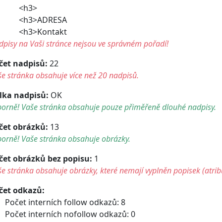
<h3>
h3>ADRESA
h3>Kontakt
pisy na Vaši stránce nejsou ve správném pořadí!
čet nadpisů:
22
e stránka obsahuje více než 20 nadpisů.
lka nadpisů:
OK
borně! Vaše stránka obsahuje pouze přiměřeně dlouhé nadpisy.
čet obrázků:
13
orně! Vaše stránka obsahuje obrázky.
čet obrázků bez popisu:
1
e stránka obsahuje obrázky, které nemají vyplněn popisek (atribu
čet odkazů:
Počet interních follow odkazů: 8
Počet interních nofollow odkazů: 0