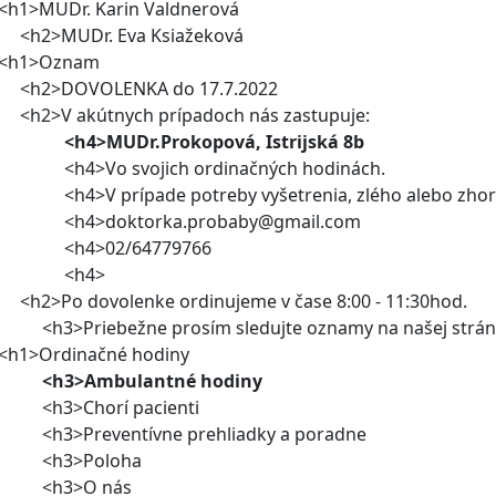
1>MUDr. Karin Valdnerová
2>MUDr. Eva Ksiažeková
h1>Oznam
2>DOVOLENKA do 17.7.2022
2>V akútnych prípadoch nás zastupuje:
<h4>MUDr.Prokopová, Istrijská 8b
4>Vo svojich ordinačných hodinách.
4>V prípade potreby vyšetrenia, zlého alebo zho
h4>doktorka.probaby@gmail.com
h4>02/64779766
<h4>
2>Po dovolenke ordinujeme v čase 8:00 - 11:30hod.
3>Priebežne prosím sledujte oznamy na našej strán
1>Ordinačné hodiny
<h3>Ambulantné hodiny
h3>Chorí pacienti
3>Preventívne prehliadky a poradne
h3>Poloha
h3>O nás