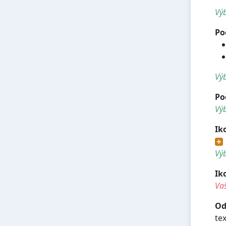
Výb
Po
Výb
Po
Výb
Ik
Výb
Ik
Vaš
Od
te