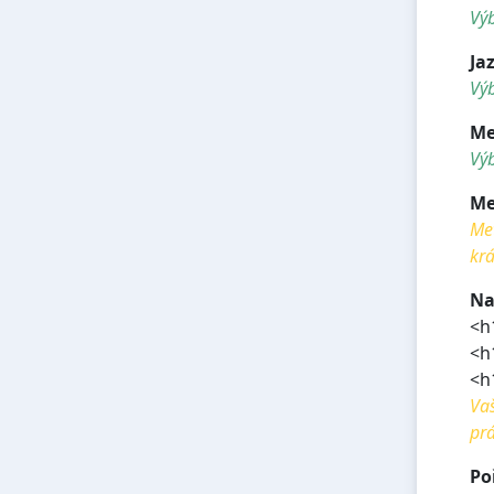
Vý
Ja
Výb
Me
Výb
Me
Met
krá
Na
<h
<h
<h
Vaš
prá
Po