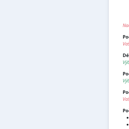
<
<
Nad
Po
Vaš
Dé
Vý
Po
Výb
Po
Vaš
Po