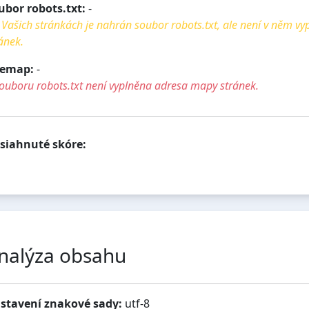
ubor robots.txt:
-
Vašich stránkách je nahrán soubor robots.txt, ale není v něm v
ánek.
temap:
-
ouboru robots.txt není vyplněna adresa mapy stránek.
siahnuté skóre:
nalýza obsahu
stavení znakové sady:
utf-8