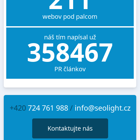
webov pod palcom
náš tím napísal už
358467
PR článkov
+420
724 761 988
/
info@seolight.cz
Kontaktujte nás