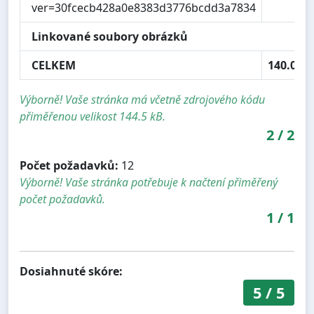
ver=30fcecb428a0e8383d3776bcdd3a7834
Linkované soubory obrázků
CELKEM
140.0 kB
Výborně! Vaše stránka má včetně zdrojového kódu
přiměřenou velikost 144.5 kB.
2
/
2
Počet požadavků:
12
Výborně! Vaše stránka potřebuje k načtení přiměřený
počet požadavků.
1
/
1
Dosiahnuté skóre:
5
/
5