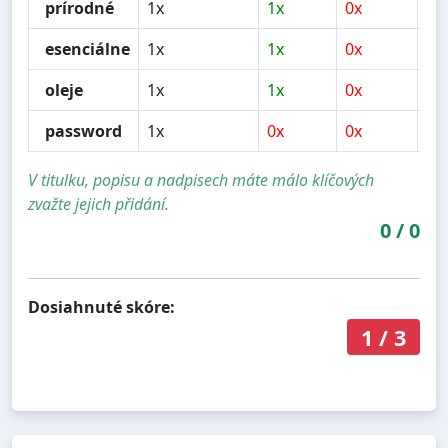
prírodné
1x
1x
0x
1x
esenciálne
1x
1x
0x
1x
oleje
1x
1x
0x
1x
password
1x
0x
0x
0x
V titulku, popisu a nadpisech máte málo klíčových
zvažte jejich přidání.
0
/
0
Dosiahnuté skóre:
1
/
3