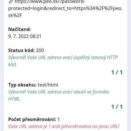
https://www.peo.sk/?password-
protected=login&redirect_to=https%3A%2F%2Fpeo.
sk%2F
Načítané:
9. 7. 2022 08:21
Status kód:
200
Výborně! Vaše URL adresa vrací úspěšný stavový HTTP
kód.
1
/
1
Typ obsahu:
text/html
Výborně! Vaše URL adresa vrací obsah ve formátu
HTML.
1
/
1
Počet přesměrování:
1
Vaše URL adresa je 1 krát přesměrována na jinou URL!