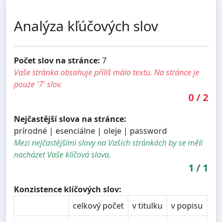
Analýza kľúčových slov
Počet slov na stránce:
7
Vaše stránka obsahuje příliš málo textu. Na stránce je
pouze '7' slov.
0
/
2
Nejčastější slova na stránce:
prírodné | esenciálne | oleje | password
Mezi nejčastějšími slovy na Vašich stránkách by se měli
nacházet Vaše klíčová slova.
1
/
1
Konzistence klíčových slov:
celkový počet
v titulku
v popisu
v 