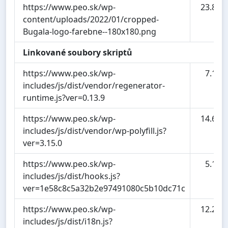
https://www.peo.sk/wp-
23.8 kB
content/uploads/2022/01/cropped-
Bugala-logo-farebne--180x180.png
Linkované soubory skriptů
https://www.peo.sk/wp-
7.1 kB
includes/js/dist/vendor/regenerator-
runtime.js?ver=0.13.9
https://www.peo.sk/wp-
14.6 kB
includes/js/dist/vendor/wp-polyfill.js?
ver=3.15.0
https://www.peo.sk/wp-
5.1 kB
includes/js/dist/hooks.js?
ver=1e58c8c5a32b2e97491080c5b10dc71c
https://www.peo.sk/wp-
12.2 kB
includes/js/dist/i18n.js?