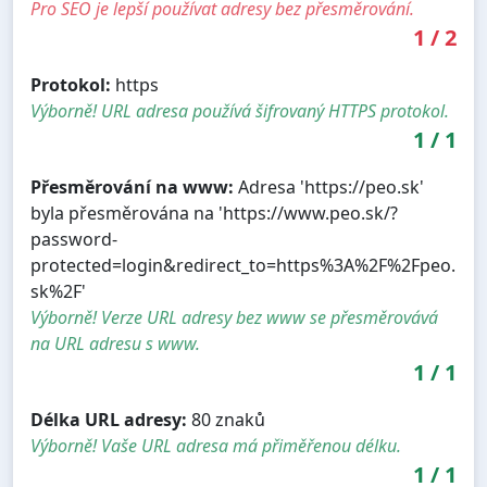
Pro SEO je lepší používat adresy bez přesměrování.
1
/
2
Protokol:
https
Výborně! URL adresa používá šifrovaný HTTPS protokol.
1
/
1
Přesměrování na www:
Adresa 'https://peo.sk'
byla přesměrována na 'https://www.peo.sk/?
password-
protected=login&redirect_to=https%3A%2F%2Fpeo.
sk%2F'
Výborně! Verze URL adresy bez www se přesměrovává
na URL adresu s www.
1
/
1
Délka URL adresy:
80 znaků
Výborně! Vaše URL adresa má přiměřenou délku.
1
/
1