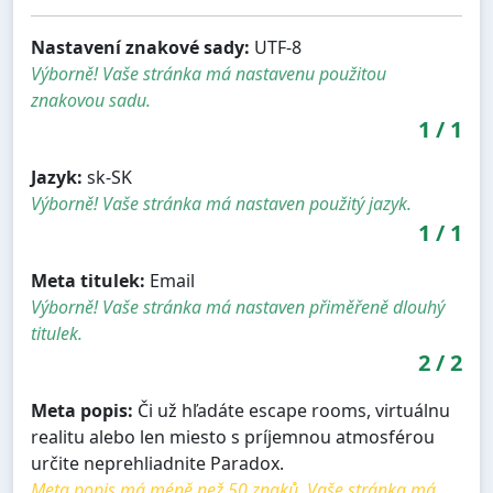
Nastavení znakové sady:
UTF-8
Výborně! Vaše stránka má nastavenu použitou
znakovou sadu.
1
/
1
Jazyk:
sk-SK
Výborně! Vaše stránka má nastaven použitý jazyk.
1
/
1
Meta titulek:
Email
Výborně! Vaše stránka má nastaven přiměřeně dlouhý
titulek.
2
/
2
Meta popis:
Či už hľadáte escape rooms, virtuálnu
realitu alebo len miesto s príjemnou atmosférou
určite neprehliadnite Paradox.
Meta popis má méně než 50 znaků. Vaše stránka má