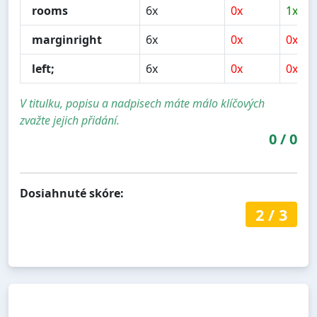
rooms
6x
0x
1x
marginright
6x
0x
0x
left;
6x
0x
0x
V titulku, popisu a nadpisech máte málo klíčových
zvažte jejich přidání.
0
/
0
Dosiahnuté skóre:
2
/
3