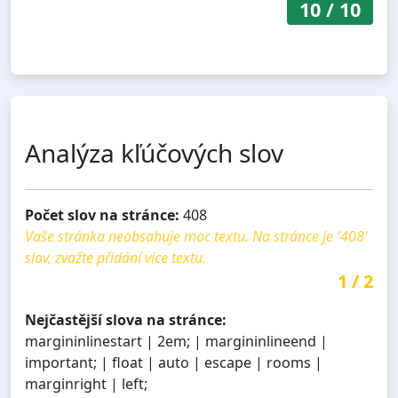
10
/
10
Analýza kľúčových slov
Počet slov na stránce:
408
Vaše stránka neobsahuje moc textu. Na stránce je '408'
slov, zvažte přidání více textu.
1
/
2
Nejčastější slova na stránce:
margininlinestart | 2em; | margininlineend |
important; | float | auto | escape | rooms |
marginright | left;