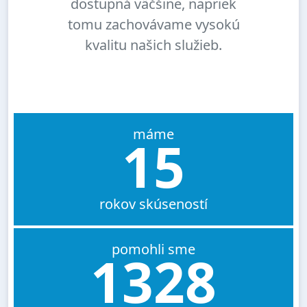
dostupná väčšine, napriek
tomu zachovávame vysokú
kvalitu našich služieb.
máme
15
rokov skúseností
pomohli sme
1328