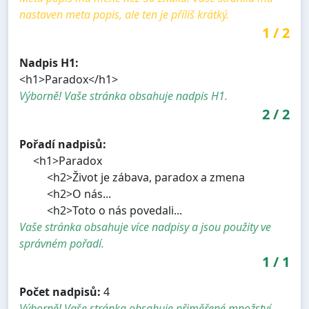
nastaven meta popis, ale ten je příliš krátký.
1
/
2
Nadpis H1:
<h1>Paradox</h1>
Výborně! Vaše stránka obsahuje nadpis H1.
2
/
2
Pořadí nadpisů:
<h1>Paradox
<h2>Život je zábava, paradox a zmena
<h2>O nás...
<h2>Toto o nás povedali...
Vaše stránka obsahuje více nadpisy a jsou použity ve
správném pořadí.
1
/
1
Počet nadpisů:
4
Výborně! Vaše stránka obsahuje přiměřené množství