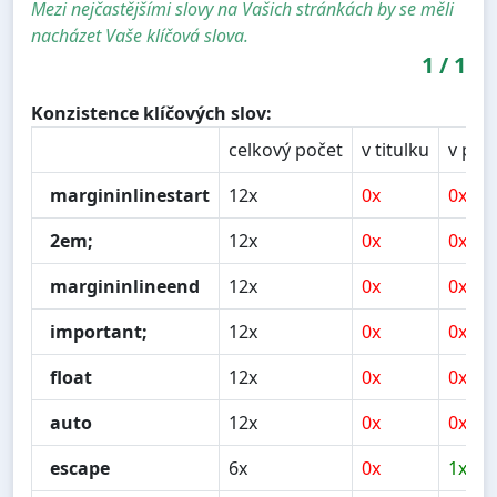
Mezi nejčastějšími slovy na Vašich stránkách by se měli
nacházet Vaše klíčová slova.
1
/
1
Konzistence klíčových slov:
celkový počet
v titulku
v pop
margininlinestart
12x
0x
0x
2em;
12x
0x
0x
margininlineend
12x
0x
0x
important;
12x
0x
0x
float
12x
0x
0x
auto
12x
0x
0x
escape
6x
0x
1x