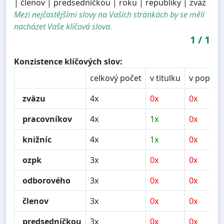
| členov | predsedníčkou | roku | republiky | zväz
Mezi nejčastějšími slovy na Vašich stránkách by se měli
nacházet Vaše klíčová slova.
1
/
1
Konzistence klíčových slov:
celkový počet
v titulku
v popisu
zväzu
4x
0x
0x
pracovníkov
4x
1x
0x
knižníc
4x
1x
0x
ozpk
3x
0x
0x
odborového
3x
0x
0x
členov
3x
0x
0x
predsedníčkou
3x
0x
0x