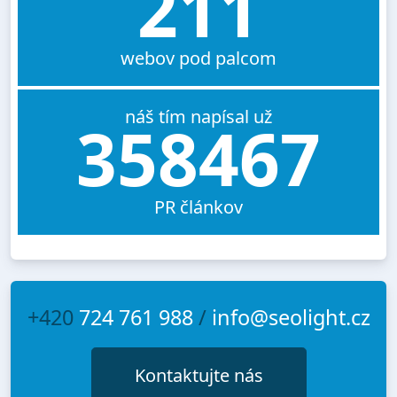
211
webov pod palcom
náš tím napísal už
358467
PR článkov
+420
724 761 988
/
info@seolight.cz
Kontaktujte nás