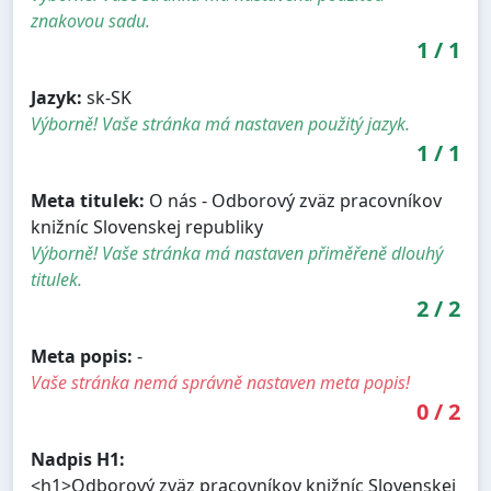
znakovou sadu.
1
/
1
Jazyk:
sk-SK
Výborně! Vaše stránka má nastaven použitý jazyk.
1
/
1
Meta titulek:
O nás - Odborový zväz pracovníkov
knižníc Slovenskej republiky
Výborně! Vaše stránka má nastaven přiměřeně dlouhý
titulek.
2
/
2
Meta popis:
-
Vaše stránka nemá správně nastaven meta popis!
0
/
2
Nadpis H1:
<h1>Odborový zväz pracovníkov knižníc Slovenskej