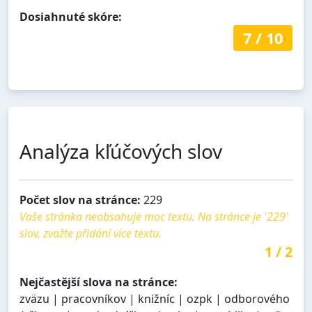
Dosiahnuté skóre:
7
/
10
Analýza kľúčových slov
Počet slov na stránce:
229
Vaše stránka neobsahuje moc textu. Na stránce je '229'
slov, zvažte přidání více textu.
1
/
2
Nejčastější slova na stránce:
zväzu | pracovníkov | knižníc | ozpk | odborového