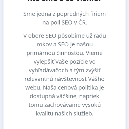
Sme jedna z popredných firiem
na poli SEO v ČR.
V obore SEO pôsobíme už radu
rokov a SEO je našou
primárnou činnosťou. Vieme
vylepšiť Vaše pozície vo
vyhľadávačoch a tým zvýšiť
relevantnú návštevnosť Vášho
webu. Naša cenová politika je
dostupná väčšine, napriek
tomu zachovávame vysokú
kvalitu našich služieb.