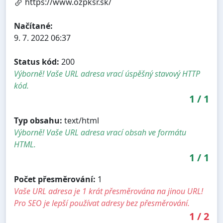
https://www.ozpksr.sk/
Načítané:
9. 7. 2022 06:37
Status kód:
200
Výborně! Vaše URL adresa vrací úspěšný stavový HTTP
kód.
1
/
1
Typ obsahu:
text/html
Výborně! Vaše URL adresa vrací obsah ve formátu
HTML.
1
/
1
Počet přesměrování:
1
Vaše URL adresa je 1 krát přesměrována na jinou URL!
Pro SEO je lepší používat adresy bez přesměrování.
1
/
2