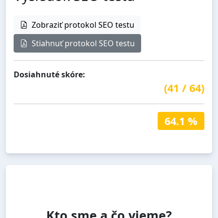
Zobraziť protokol SEO testu
Stiahnuť protokol SEO testu
Dosiahnuté skóre:
(
41
/
64
)
64.1 %
Kto sme a čo vieme?