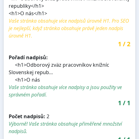
republiky</h1>
<h1>O nás</h1>
Vaše stránka obsahuje více nadpisů úrovně H1. Pro SEO
je nejlepší, když stránka obsahuje právě jeden nadpis
úrovně H1.
1
/
2
Pořadí nadpisů:
<h1>Odborový zväz pracovníkov knižníc
Slovenskej repub…
<h1>O nás
Vaše stránka obsahuje více nadpisy a jsou použity ve
správném pořadí.
1
/
1
Počet nadpisů:
2
Výborně! Vaše stránka obsahuje přiměřené množství
nadpisů.