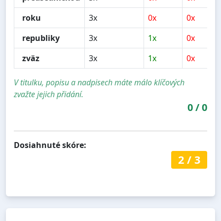
roku
3x
0x
0x
republiky
3x
1x
0x
zväz
3x
1x
0x
V titulku, popisu a nadpisech máte málo klíčových
zvažte jejich přidání.
0
/
0
Dosiahnuté skóre:
2
/
3