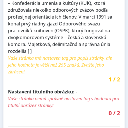
– Konfederácia umenia a kultúry (KUK), ktorá
združovala niekoľko odborových zväzov podľa
profesijnej orientácie ich členov. V marci 1991 sa
konal prvý riadny zjazd Odborového svazu
pracovníků knihoven (OSPK), ktorý fungoval na
dvojkomorovom systéme – česká a slovenská
komora. Majetková, delimitačná a správna únia
rozdelila [ ]
Vaše stránka má nastaven tag pro popis stránky, ale
jeho hodnota je větší než 255 znaků. Zvažte jeho
zkrácení.
1
/
2
Nastavení titulního obrázku:
-
Vaše stránka nemá správně nastaven tag s hodnotu pro
titulní obrázek stránky!
0
/
2