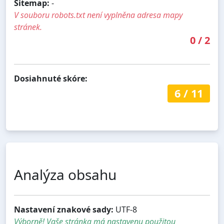
Sitemap:
-
V souboru robots.txt není vyplněna adresa mapy
stránek.
0
/
2
Dosiahnuté skóre:
6
/
11
Analýza obsahu
Nastavení znakové sady:
UTF-8
Výborně! Vaše stránka má nastavenu použitou