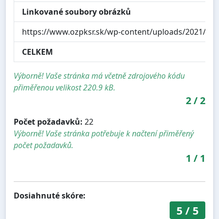
Linkované soubory obrázků
https://www.ozpksr.sk/wp-content/uploads/2021/02/
CELKEM
Výborně! Vaše stránka má včetně zdrojového kódu
přiměřenou velikost 220.9 kB.
2
/
2
Počet požadavků:
22
Výborně! Vaše stránka potřebuje k načtení přiměřený
počet požadavků.
1
/
1
Dosiahnuté skóre:
5
/
5