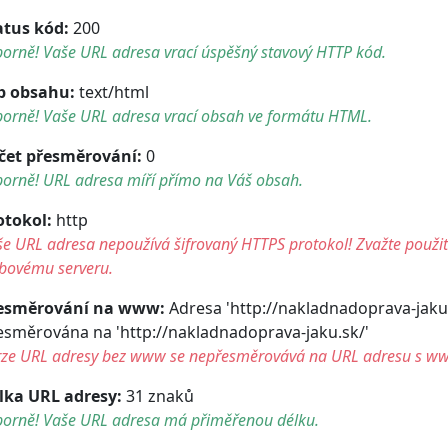
atus kód:
200
orně! Vaše URL adresa vrací úspěšný stavový HTTP kód.
p obsahu:
text/html
borně! Vaše URL adresa vrací obsah ve formátu HTML.
čet přesměrování:
0
borně! URL adresa míří přímo na Váš obsah.
otokol:
http
e URL adresa nepoužívá šifrovaný HTTPS protokol! Zvažte použití 
bovému serveru.
esměrování na www:
Adresa 'http://nakladnadoprava-jaku.
esměrována na 'http://nakladnadoprava-jaku.sk/'
rze URL adresy bez www se nepřesměrovává na URL adresu s w
lka URL adresy:
31 znaků
borně! Vaše URL adresa má přiměřenou délku.