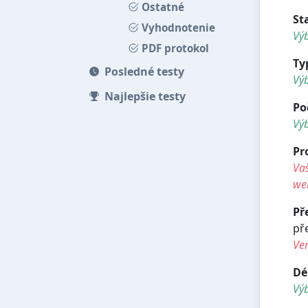
Ostatné
St
Vyhodnotenie
Výb
PDF protokol
Ty
Posledné testy
Vý
Najlepšie testy
Po
Vý
Pr
Vaš
we
Př
př
Ve
Dé
Vý