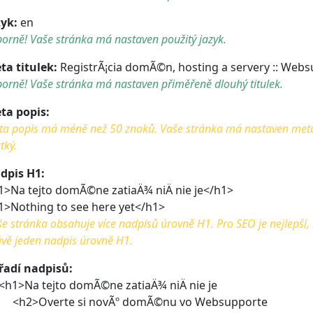
zyk:
en
orně! Vaše stránka má nastaven použitý jazyk.
ta titulek:
RegistrÃ¡cia domÃ©n, hosting a servery :: Webs
orně! Vaše stránka má nastaven přiměřeně dlouhý titulek.
ta popis:
a popis má méně než 50 znaků. Vaše stránka má nastaven meta po
tký.
dpis H1:
1>Na tejto domÃ©ne zatiaÄ¾ niÄ nie je</h1>
1>Nothing to see here yet</h1>
e stránka obsahuje více nadpisů úrovně H1. Pro SEO je nejlepší,
vě jeden nadpis úrovně H1.
řadí nadpisů:
1>Na tejto domÃ©ne zatiaÄ¾ niÄ nie je
2>Overte si novÃº domÃ©nu vo Websupporte