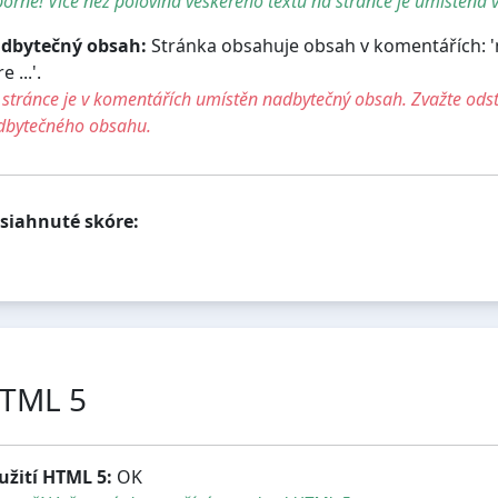
orně! Více než polovina veškerého textu na stránce je umístěna v
dbytečný obsah:
Stránka obsahuje obsah v komentářích: '
e ...'.
stránce je v komentářích umístěn nadbytečný obsah. Zvažte ods
dbytečného obsahu.
siahnuté skóre:
TML 5
užití HTML 5:
OK