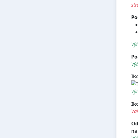
str
Po
Výb
Po
Výb
Ik
Výb
Ik
Vaš
Od
na