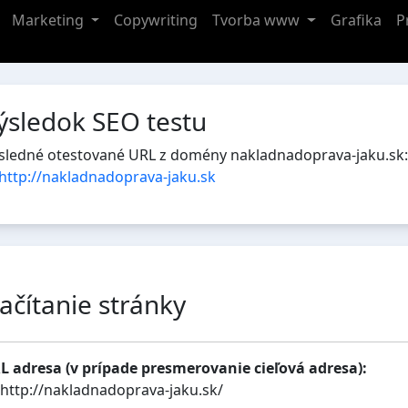
Marketing
Copywriting
Tvorba www
Grafika
P
ýsledok SEO testu
sledné otestované URL z domény nakladnadoprava-jaku.sk:
http://nakladnadoprava-jaku.sk
ačítanie stránky
L adresa (v prípade presmerovanie cieľová adresa):
http://nakladnadoprava-jaku.sk/