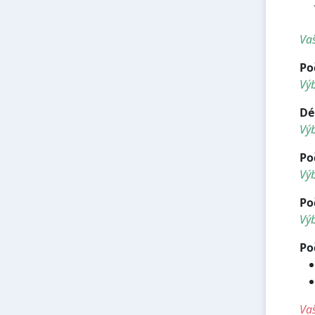
<h
<h
Vaš
Po
Vý
Dé
Vý
Po
Výb
Po
Výb
Po
Vaš