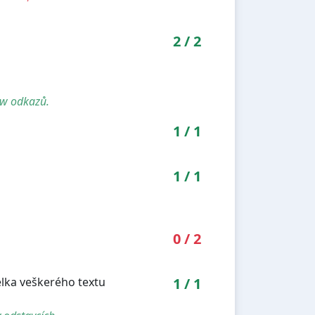
2
/
2
ow odkazů.
1
/
1
1
/
1
0
/
2
élka veškerého textu
1
/
1