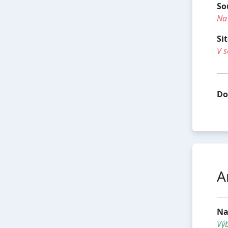
So
Na 
Si
V s
Do
A
Na
Vý