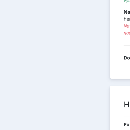
Výb
Na
her
Na 
na
Do
H
Po