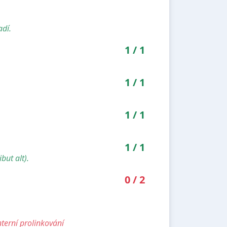
adí.
1
/
1
1
/
1
1
/
1
1
/
1
but alt).
0
/
2
nterní prolinkování