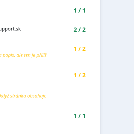
1
/
1
upport.sk
2
/
2
1
/
2
pis, ale ten je příliš
1
/
2
 když stránka obsahuje
1
/
1