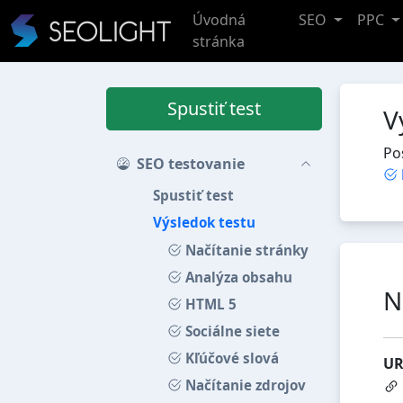
Úvodná
SEO
PPC
stránka
Spustiť test
V
Po
SEO testovanie
Spustiť test
Výsledok testu
Načítanie stránky
Analýza obsahu
N
HTML 5
Sociálne siete
Kľúčové slová
UR
Načítanie zdrojov