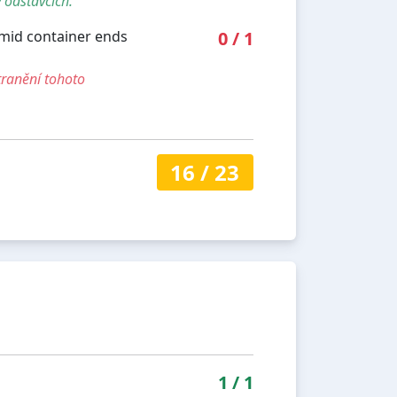
 odstavcích.
mid container ends
0
/
1
tranění tohoto
16
/
23
1
/
1