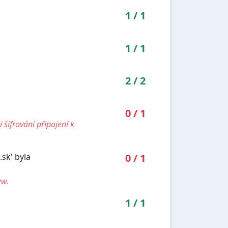
1
/
1
1
/
1
2
/
2
0
/
1
šifrování připojení k
sk' byla
0
/
1
ww.
1
/
1