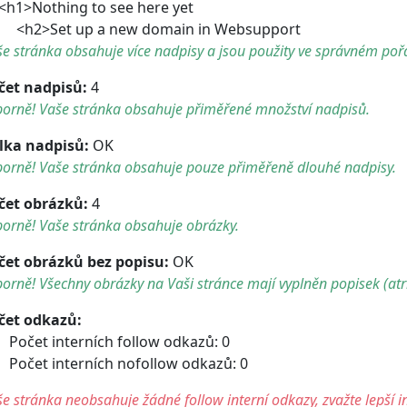
1>Nothing to see here yet
2>Set up a new domain in Websupport
e stránka obsahuje více nadpisy a jsou použity ve správném poř
čet nadpisů:
4
borně! Vaše stránka obsahuje přiměřené množství nadpisů.
lka nadpisů:
OK
borně! Vaše stránka obsahuje pouze přiměřeně dlouhé nadpisy.
čet obrázků:
4
orně! Vaše stránka obsahuje obrázky.
čet obrázků bez popisu:
OK
orně! Všechny obrázky na Vaši stránce mají vyplněn popisek (atri
čet odkazů:
Počet interních follow odkazů: 0
Počet interních nofollow odkazů: 0
e stránka neobsahuje žádné follow interní odkazy, zvažte lepší i