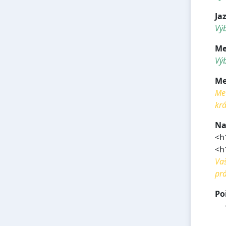
Ja
Výb
Me
Výb
Me
Met
krá
Na
<h
<h
Vaš
prá
Po
<h
<h