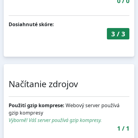
0
/
0
Dosiahnuté skóre:
3
/
3
Načítanie zdrojov
Použití gzip komprese:
Webový server používá
gzip kompresy
Výborně! Váš server používá gzip kompresy.
1
/
1