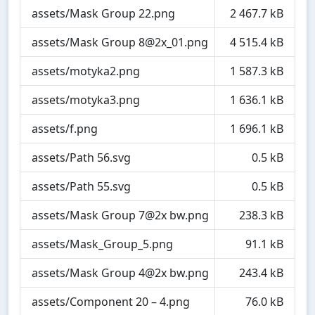
assets/Mask Group 22.png
2 467.7 kB
assets/Mask Group 8@2x_01.png
4 515.4 kB
assets/motyka2.png
1 587.3 kB
assets/motyka3.png
1 636.1 kB
assets/f.png
1 696.1 kB
assets/Path 56.svg
0.5 kB
assets/Path 55.svg
0.5 kB
assets/Mask Group 7@2x bw.png
238.3 kB
assets/Mask_Group_5.png
91.1 kB
assets/Mask Group 4@2x bw.png
243.4 kB
assets/Component 20 – 4.png
76.0 kB