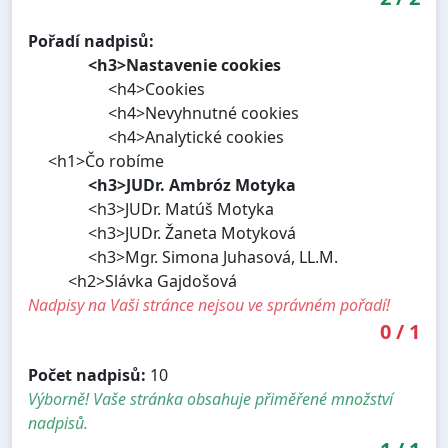
Pořadí nadpisů:
<h3>Nastavenie cookies
<h4>Cookies
<h4>Nevyhnutné cookies
<h4>Analytické cookies
<h1>Čo robíme
<h3>JUDr. Ambróz Motyka
<h3>JUDr. Matúš Motyka
<h3>JUDr. Žaneta Motyková
<h3>Mgr. Simona Juhasová, LL.M.
<h2>Slávka Gajdošová
Nadpisy na Vaši stránce nejsou ve správném pořadí!
0
/
1
Počet nadpisů:
10
Výborně! Vaše stránka obsahuje přiměřené množství
nadpisů.