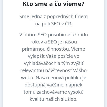
Kto sme a čo vieme?
Sme jedna z popredných firiem
na poli SEO v ČR.
V obore SEO pôsobíme už radu
rokov a SEO je našou
primárnou činnosťou. Vieme
vylepšiť Vaše pozície vo
vyhľadávačoch a tým zvýšiť
relevantnú návštevnosť Vášho
webu. Naša cenová politika je
dostupná väčšine, napriek
tomu zachovávame vysokú
kvalitu našich služieb.