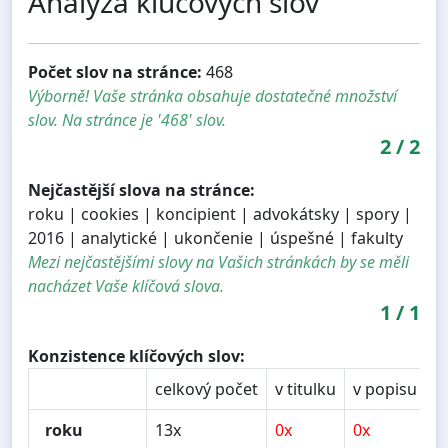
Analýza kľúčových slov
Počet slov na stránce:
468
Výborně! Vaše stránka obsahuje dostatečné množství
slov. Na stránce je '468' slov.
2
/
2
Nejčastější slova na stránce:
roku | cookies | koncipient | advokátsky | spory |
2016 | analytické | ukončenie | úspešné | fakulty
Mezi nejčastějšími slovy na Vašich stránkách by se měli
nacházet Vaše klíčová slova.
1
/
1
Konzistence klíčových slov:
celkový počet
v titulku
v popisu
v
roku
13x
0x
0x
0