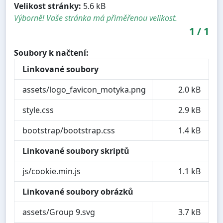
Velikost stránky:
5.6 kB
Výborně! Vaše stránka má přiměřenou velikost.
1
/
1
Soubory k načtení:
Linkované soubory
assets/logo_favicon_motyka.png
2.0 kB
style.css
2.9 kB
bootstrap/bootstrap.css
1.4 kB
Linkované soubory skriptů
js/cookie.min.js
1.1 kB
Linkované soubory obrázků
assets/Group 9.svg
3.7 kB