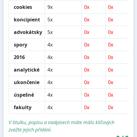
cookies
9x
0x
0x
4
koncipient
5x
0x
0x
0
advokátsky
5x
0x
0x
0
spory
4x
0x
0x
0
2016
4x
0x
0x
0
analytické
4x
0x
0x
1
ukončenie
4x
0x
0x
0
úspešné
4x
0x
0x
0
fakulty
4x
0x
0x
0
V titulku, popisu a nadpisech máte málo klíčových
zvažte jejich přidání.