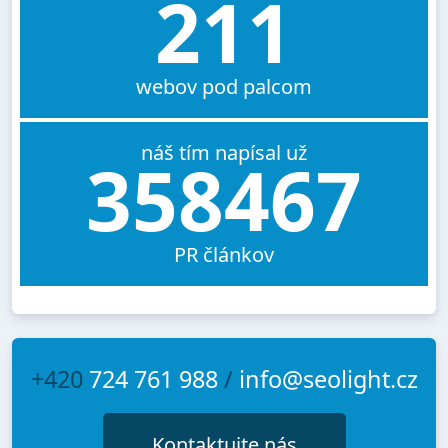
211
webov pod palcom
náš tím napísal už
358467
PR článkov
+420
724 761 988
/
info@seolight.cz
Kontaktujte nás