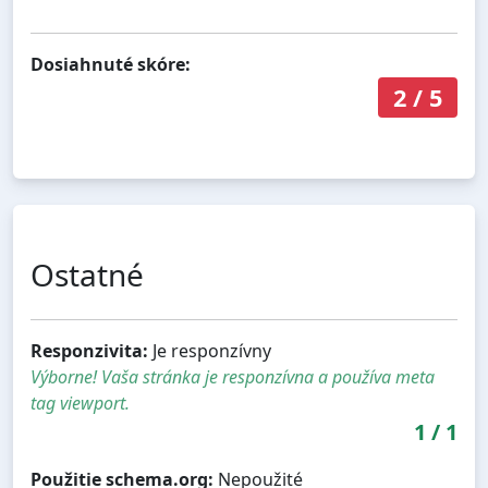
Dosiahnuté skóre:
2
/
5
Ostatné
Responzivita:
Je responzívny
Výborne! Vaša stránka je responzívna a používa meta
tag viewport.
1
/
1
Použitie schema.org:
Nepoužité