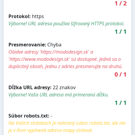
1
/
2
Protokol:
https
Výborne! URL adresa používa šifrovaný HTTPS protokol.
1
/
1
Presmerovanie:
Chyba
Obidve adresy 'https://mododesign.sk' a
'https://www.mododesign.sk' sú dostupné. Jedná sa o
duplicitný obsah, jednu z adries presmerujte na druhú.
0
/
1
Dĺžka URL adresy:
22 znakov
Výborne! Vaša URL adresa má primeranú dĺžku.
1
/
1
Súbor robots.txt:
-
Na Vašich stránkach je nahraný súbor robots.txt, ale nie
je v ňom vyplnená adresa mapy stránok.