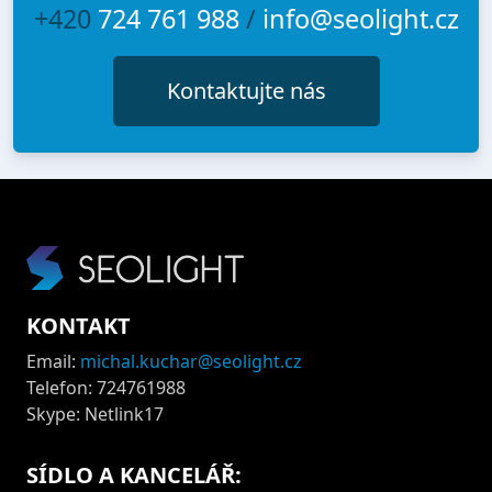
+420
724 761 988
/
info@seolight.cz
Kontaktujte nás
KONTAKT
Email:
michal.kuchar@seolight.cz
Telefon: 724761988
Skype: Netlink17
SÍDLO A KANCELÁŘ: