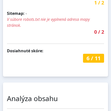
1
/
2
Sitemap:
-
V súbore robots.txt nie je vyplnená adresa mapy
stránok.
0
/
2
Dosiahnuté skóre:
6
/
11
Analýza obsahu