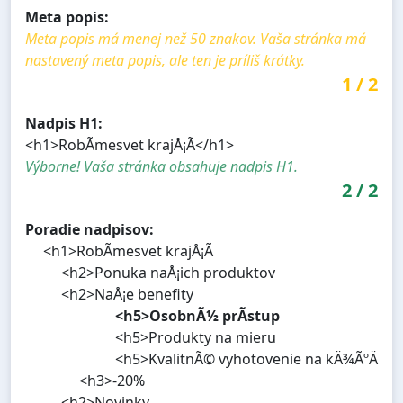
Meta popis:
Meta popis má menej než 50 znakov. Vaša stránka má
nastavený meta popis, ale ten je príliš krátky.
1
/
2
Nadpis H1:
<h1>RobÃ­mesvet krajÅ¡Ã­</h1>
Výborne! Vaša stránka obsahuje nadpis H1.
2
/
2
Poradie nadpisov:
<h1>RobÃ­mesvet krajÅ¡Ã­
<h2>Ponuka naÅ¡ich produktov
<h2>NaÅ¡e benefity
<h5>OsobnÃ½ prÃ­stup
<h5>Produkty na mieru
<h5>KvalitnÃ© vyhotovenie na kÄ¾ÃºÄ
<h3>-20%
<h2>Novinky