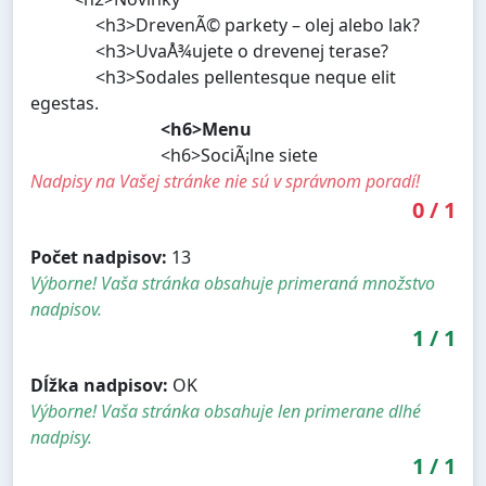
<h3>DrevenÃ© parkety – olej alebo lak?
<h3>UvaÅ¾ujete o drevenej terase?
<h3>Sodales pellentesque neque elit
egestas.
<h6>Menu
<h6>SociÃ¡lne siete
Nadpisy na Vašej stránke nie sú v správnom poradí!
0
/
1
Počet nadpisov:
13
Výborne! Vaša stránka obsahuje primeraná množstvo
nadpisov.
1
/
1
Dĺžka nadpisov:
OK
Výborne! Vaša stránka obsahuje len primerane dlhé
nadpisy.
1
/
1