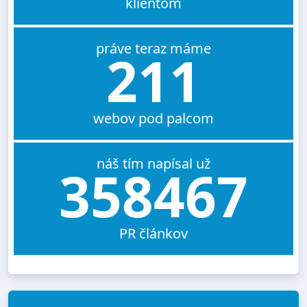
klientom
práve teraz máme
211
webov pod palcom
náš tím napísal už
358467
PR článkov