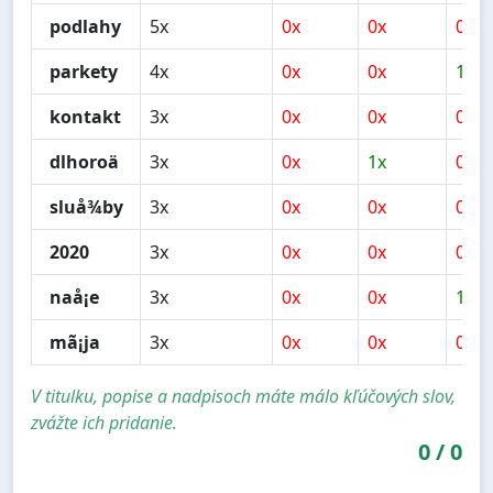
podlahy
5x
0x
0x
0x
parkety
4x
0x
0x
1x
kontakt
3x
0x
0x
0x
dlhoroä
3x
0x
1x
0x
sluå¾by
3x
0x
0x
0x
2020
3x
0x
0x
0x
naå¡e
3x
0x
0x
1x
mã¡ja
3x
0x
0x
0x
V titulku, popise a nadpisoch máte málo kľúčových slov,
zvážte ich pridanie.
0
/
0