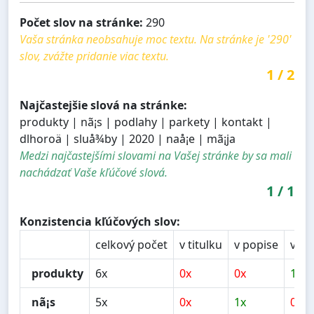
Počet slov na stránke:
290
Vaša stránka neobsahuje moc textu. Na stránke je '290'
slov, zvážte pridanie viac textu.
1
/
2
Najčastejšie slová na stránke:
produkty | nã¡s | podlahy | parkety | kontakt |
dlhoroä | sluå¾by | 2020 | naå¡e | mã¡ja
Medzi najčastejšími slovami na Vašej stránke by sa mali
nachádzať Vaše kľúčové slová.
1
/
1
Konzistencia kľúčových slov:
celkový počet
v titulku
v popise
v na
produkty
6x
0x
0x
1x
nã¡s
5x
0x
1x
0x