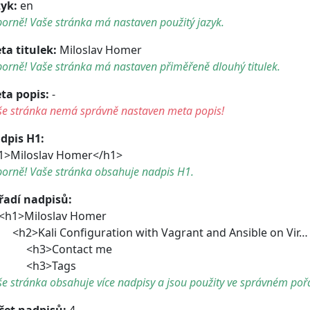
zyk:
en
orně! Vaše stránka má nastaven použitý jazyk.
ta titulek:
Miloslav Homer
orně! Vaše stránka má nastaven přiměřeně dlouhý titulek.
ta popis:
-
še stránka nemá správně nastaven meta popis!
dpis H1:
1>Miloslav Homer</h1>
borně! Vaše stránka obsahuje nadpis H1.
řadí nadpisů:
1>Miloslav Homer
2>Kali Configuration with Vagrant and Ansible on Vir…
h3>Contact me
h3>Tags
e stránka obsahuje více nadpisy a jsou použity ve správném poř
čet nadpisů:
4