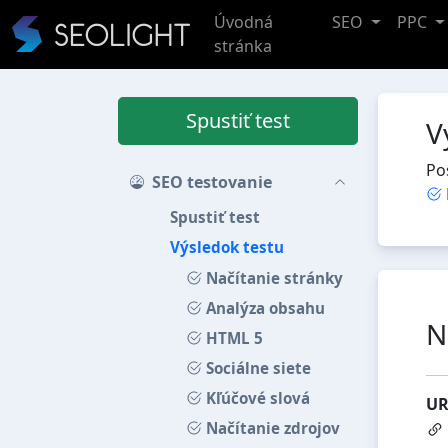
Úvodná
SEO
PPC
stránka
Spustiť test
V
Po
SEO testovanie
Spustiť test
Výsledok testu
Načítanie stránky
Analýza obsahu
N
HTML 5
Sociálne siete
Kľúčové slová
UR
Načítanie zdrojov