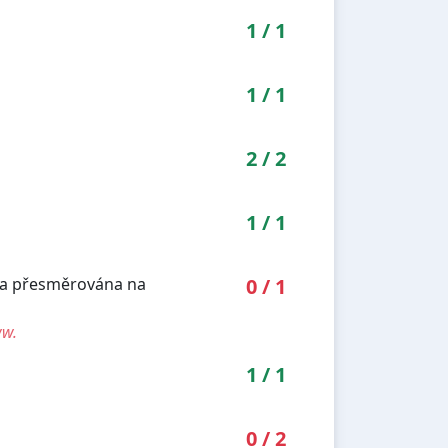
1
/
1
1
/
1
2
/
2
1
/
1
yla přesměrována na
0
/
1
ww.
1
/
1
0
/
2