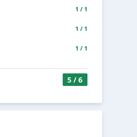
1
/
1
1
/
1
1
/
1
5
/
6