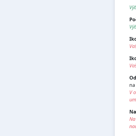
Výb
Po
Výb
Ik
Va
Ik
Vaš
Od
na
V o
umí
Na
Na 
na