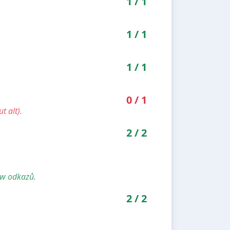
1
/
1
1
/
1
1
/
1
0
/
1
t alt).
2
/
2
ow odkazů.
2
/
2