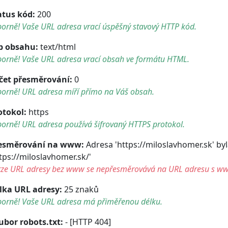
atus kód:
200
orně! Vaše URL adresa vrací úspěšný stavový HTTP kód.
p obsahu:
text/html
borně! Vaše URL adresa vrací obsah ve formátu HTML.
čet přesměrování:
0
borně! URL adresa míří přímo na Váš obsah.
otokol:
https
orně! URL adresa používá šifrovaný HTTPS protokol.
esměrování na www:
Adresa 'https://miloslavhomer.sk' b
ttps://miloslavhomer.sk/'
rze URL adresy bez www se nepřesměrovává na URL adresu s w
lka URL adresy:
25 znaků
borně! Vaše URL adresa má přiměřenou délku.
ubor robots.txt:
- [HTTP 404]