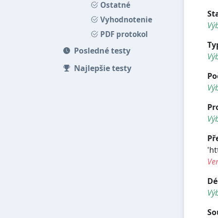
Ostatné
St
Vyhodnotenie
Výb
PDF protokol
Ty
Posledné testy
Vý
Najlepšie testy
Po
Vý
Pr
Výb
Př
'h
Ve
Dé
Vý
So