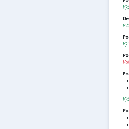
Vý
Dé
Vý
Po
Výb
Po
Vaš
Po
Výb
Po