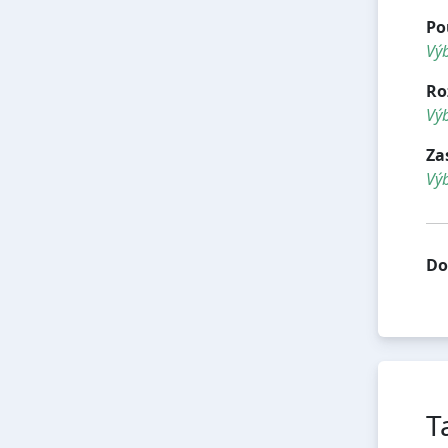
Po
Výb
Ro
Výb
Za
Vý
Do
T