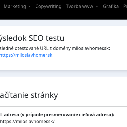
Marketing
Copywriting
Tvorba www
Grafika
P
ýsledok SEO testu
sledné otestované URL z domény miloslavhomer.sk:
https://miloslavhomer.sk
ačítanie stránky
L adresa (v prípade presmerovanie cieľová adresa):
https://miloslavhomer.sk/