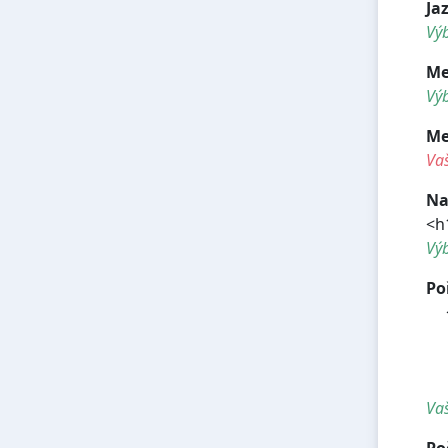
Ja
Výb
Me
Výb
Me
Va
Na
<h
Vý
Po
<h
<h
<
<
Vaš
Po