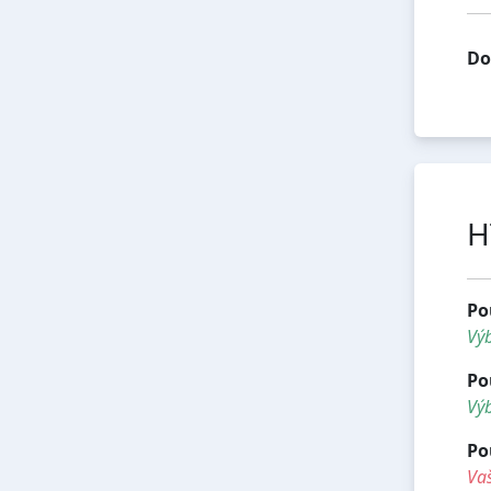
Do
H
Po
Vý
Po
Výb
Po
Vaš