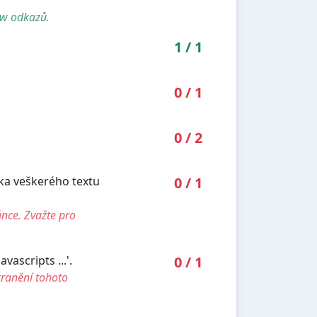
ow odkazů.
1
/
1
0
/
1
0
/
2
lka veškerého textu
0
/
1
ánce. Zvažte pro
ascripts ...'.
0
/
1
tranění tohoto