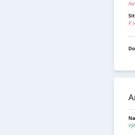
Na 
Si
V s
Do
A
Na
Vý