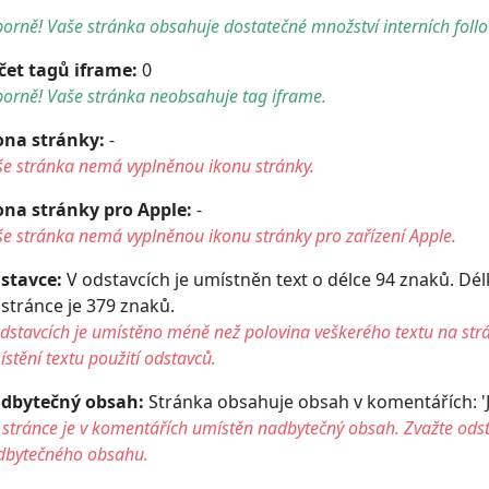
orně! Vaše stránka obsahuje dostatečné množství interních foll
čet tagů iframe:
0
orně! Vaše stránka neobsahuje tag iframe.
ona stránky:
-
še stránka nemá vyplněnou ikonu stránky.
ona stránky pro Apple:
-
e stránka nemá vyplněnou ikonu stránky pro zařízení Apple.
stavce:
V odstavcích je umístněn text o délce 94 znaků. Dé
 stránce je 379 znaků.
dstavcích je umístěno méně než polovina veškerého textu na str
stění textu použití odstavců.
dbytečný obsah:
Stránka obsahuje obsah v komentářích: 'Jav
stránce je v komentářích umístěn nadbytečný obsah. Zvažte ods
dbytečného obsahu.