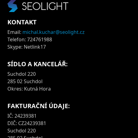
KONTAKT
Email:
michal.kuchar@seolight.cz
Telefon: 724761988
Skype: Netlink17
SÍDLO A KANCELÁŘ:
Suchdol 220
285 02 Suchdol
Okres: Kutná Hora
FAKTURAČNÍ ÚDAJE:
IČ: 24239381
DIČ: CZ24239381
Suchdol 220
285 02 Suchdol