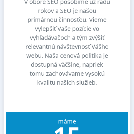
V obore SEO pôsobíme už radu
rokov a SEO je našou
primárnou činnosťou. Vieme
vylepšiť Vaše pozície vo
vyhľadávačoch a tým zvýšiť
relevantnú návštevnosť Vášho
webu. Naša cenová politika je
dostupná väčšine, napriek
tomu zachovávame vysokú
kvalitu našich služieb.
máme