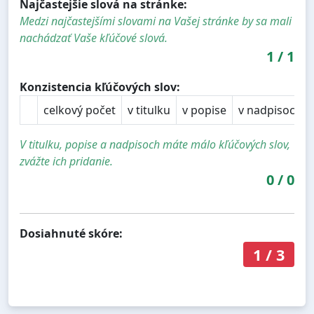
Najčastejšie slová na stránke:
Medzi najčastejšími slovami na Vašej stránke by sa mali
nachádzať Vaše kľúčové slová.
1
/
1
Konzistencia kľúčových slov:
celkový počet
v titulku
v popise
v nadpisoch
V titulku, popise a nadpisoch máte málo kľúčových slov,
zvážte ich pridanie.
0
/
0
Dosiahnuté skóre:
1
/
3