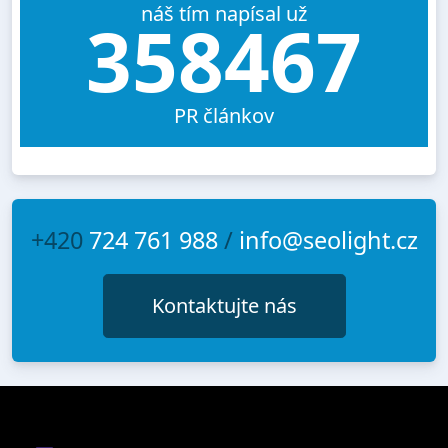
náš tím napísal už
358467
PR článkov
+420
724 761 988
/
info@seolight.cz
Kontaktujte nás