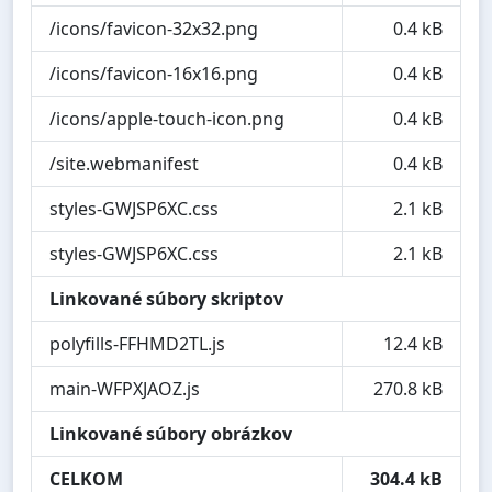
/icons/favicon-32x32.png
0.4 kB
/icons/favicon-16x16.png
0.4 kB
/icons/apple-touch-icon.png
0.4 kB
/site.webmanifest
0.4 kB
styles-GWJSP6XC.css
2.1 kB
styles-GWJSP6XC.css
2.1 kB
Linkované súbory skriptov
polyfills-FFHMD2TL.js
12.4 kB
main-WFPXJAOZ.js
270.8 kB
Linkované súbory obrázkov
CELKOM
304.4 kB