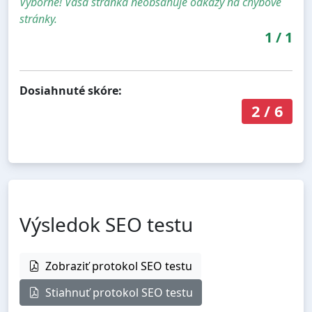
Výborne! Vaša stránka neobsahuje odkazy na chybové
stránky.
1
/
1
Dosiahnuté skóre:
2
/
6
Výsledok SEO testu
Zobraziť protokol SEO testu
Stiahnuť protokol SEO testu