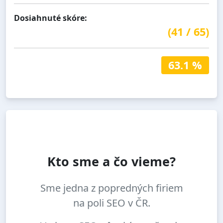
Dosiahnuté skóre:
(
41
/
65
)
63.1 %
Kto sme a čo vieme?
Sme jedna z popredných firiem
na poli SEO v ČR.