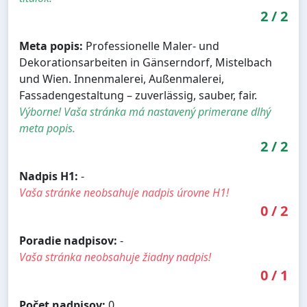
2
/
2
Meta popis:
Professionelle Maler- und
Dekorationsarbeiten in Gänserndorf, Mistelbach
und Wien. Innenmalerei, Außenmalerei,
Fassadengestaltung – zuverlässig, sauber, fair.
Výborne! Vaša stránka má nastavený primerane dlhý
meta popis.
2
/
2
Nadpis H1:
-
Vaša stránke neobsahuje nadpis úrovne H1!
0
/
2
Poradie nadpisov:
-
Vaša stránka neobsahuje žiadny nadpis!
0
/
1
Počet nadpisov:
0