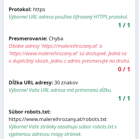
Protokol:
https
Výborne! URL adresa používa šifrovaný HTTPS protokol.
1
/
1
Presmerovanie:
Chyba
Obidve adresy 'https://malereihrozany.at' a
'https://www.malereihrozany.at' sú dostupné. Jedná sa
o duplicitný obsah, jednu z adries presmerujte na druhú.
0
/
1
Dĺžka URL adresy:
30 znakov
Výborne! Vaša URL adresa má primeranú dĺžku.
1
/
1
Súbor robots.txt:
https://www.malereihrozany.at/robots.txt
Výborne! Vaše stránky obsahujú súbor robots.txt s
vyplnenou adresou mapy stránok.