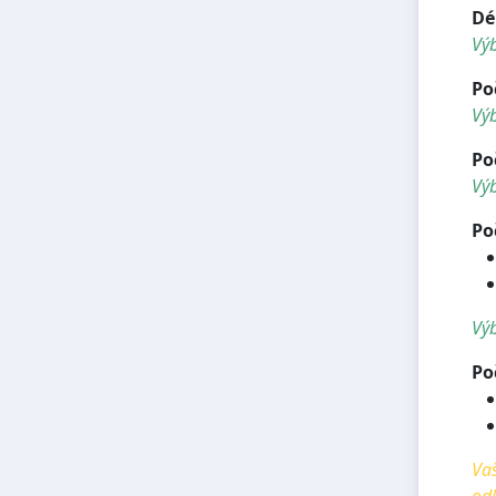
Dé
Vý
Po
Výb
Po
Výb
Po
Výb
Po
Vaš
od