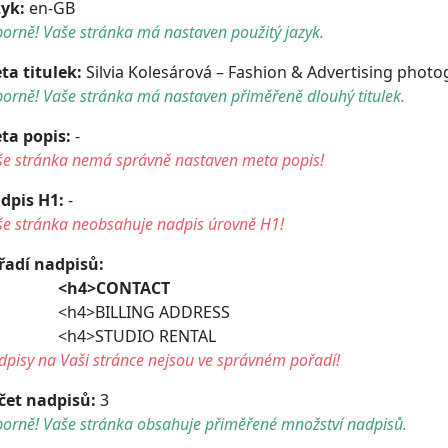
zyk:
en-GB
orně! Vaše stránka má nastaven použitý jazyk.
ta titulek:
Silvia Kolesárová – Fashion & Advertising phot
orně! Vaše stránka má nastaven přiměřeně dlouhý titulek.
ta popis:
-
še stránka nemá správně nastaven meta popis!
dpis H1:
-
še stránka neobsahuje nadpis úrovně H1!
řadí nadpisů:
<h4>CONTACT
h4>BILLING ADDRESS
h4>STUDIO RENTAL
pisy na Vaši stránce nejsou ve správném pořadí!
čet nadpisů:
3
borně! Vaše stránka obsahuje přiměřené množství nadpisů.