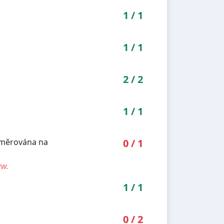
1
/
1
1
/
1
2
/
2
1
/
1
směrována na
0
/
1
ww.
1
/
1
0
/
2