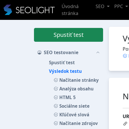
Úvodná
SEO
PPC
stránka
Spustiť test
V
Po
SEO testovanie
Spustiť test
Výsledok testu
Načítanie stránky
Analýza obsahu
N
HTML 5
Sociálne siete
Kľúčové slová
UR
Načítanie zdrojov