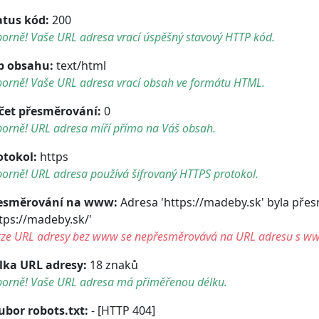
atus kód:
200
orně! Vaše URL adresa vrací úspěšný stavový HTTP kód.
p obsahu:
text/html
borně! Vaše URL adresa vrací obsah ve formátu HTML.
čet přesměrování:
0
borně! URL adresa míří přímo na Váš obsah.
otokol:
https
orně! URL adresa používá šifrovaný HTTPS protokol.
esměrování na www:
Adresa 'https://madeby.sk' byla pře
ttps://madeby.sk/'
rze URL adresy bez www se nepřesměrovává na URL adresu s w
lka URL adresy:
18 znaků
borně! Vaše URL adresa má přiměřenou délku.
ubor robots.txt:
- [HTTP 404]