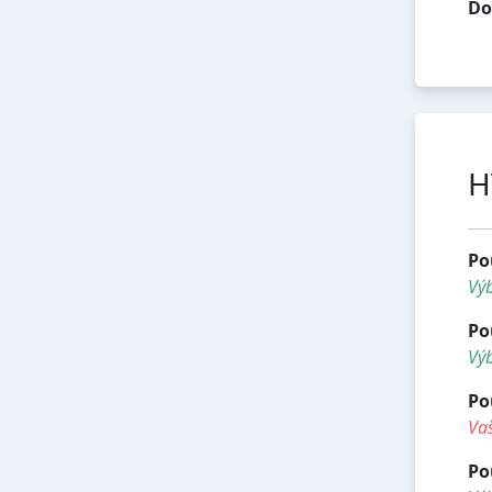
Do
H
Po
Vý
Po
Výb
Po
Vaš
Po