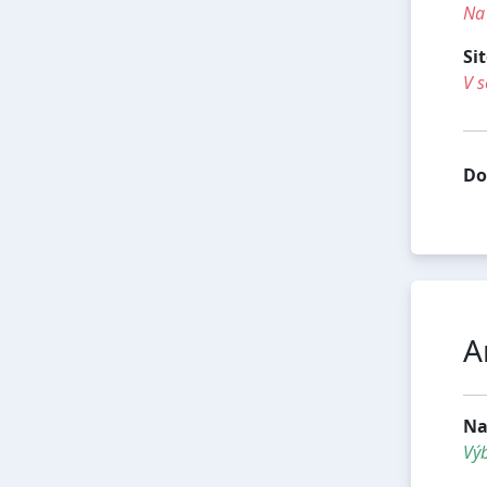
Na 
Si
V s
Do
A
Na
Vý