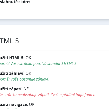
siahnuté skóre:
TML 5
užití HTML 5:
OK
borně! Vaše stránka používá standard HTML 5.
užití záhlaví:
OK
orně! Vaše obsahuje záhlaví.
užití zápatí:
NE
e stránka neobsahuje zápatí. Zvažte přidání tagu footer.
užití navigace:
OK