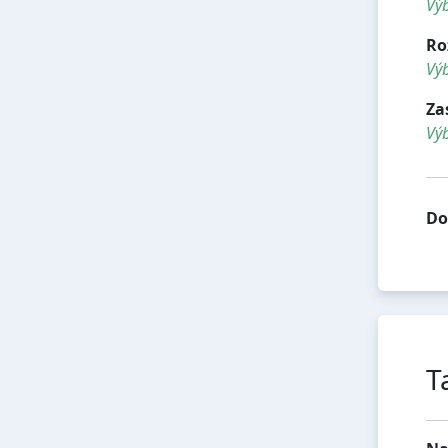
Výb
Ro
Výb
Za
Vý
Do
T