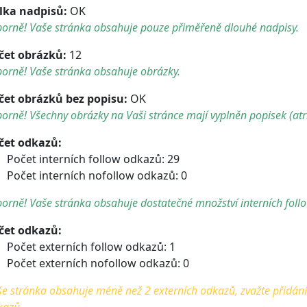
lka nadpisů:
OK
borně! Vaše stránka obsahuje pouze přiměřeně dlouhé nadpisy.
čet obrázků:
12
orně! Vaše stránka obsahuje obrázky.
čet obrázků bez popisu:
OK
orně! Všechny obrázky na Vaši stránce mají vyplněn popisek (atri
čet odkazů:
Počet interních follow odkazů: 29
Počet interních nofollow odkazů: 0
orně! Vaše stránka obsahuje dostatečné množství interních foll
čet odkazů:
Počet externích follow odkazů: 1
Počet externích nofollow odkazů: 0
e stránka obsahuje méně než 2 externích odkazů, zvažte přidání 
kazů.