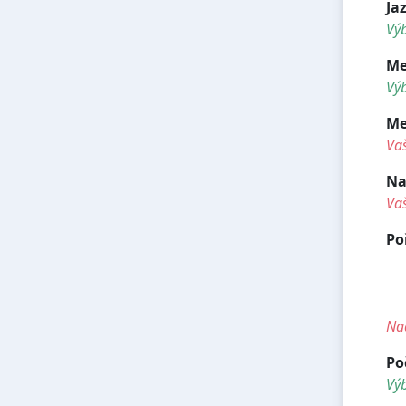
Ja
Výb
Me
Výb
Me
Va
Na
Va
Po
<
<
Nad
Po
Vý