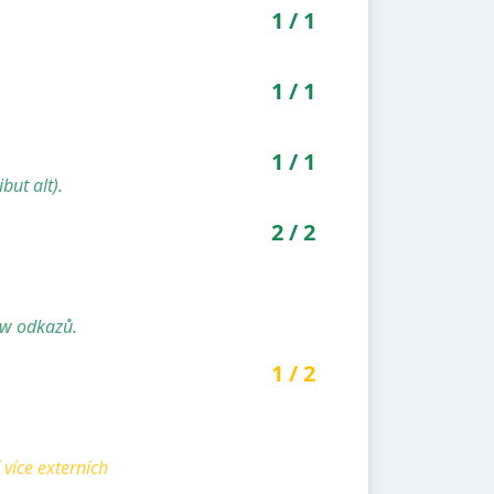
1
/
1
1
/
1
1
/
1
but alt).
2
/
2
ow odkazů.
1
/
2
více externích