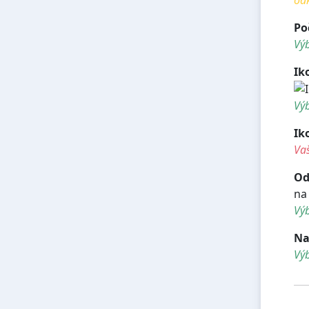
Po
Výb
Ik
Výb
Ik
Vaš
Od
na
Výb
Na
Vý