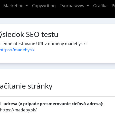
Marketing
Copywriting
Tvorba www
Grafika
P
ýsledok SEO testu
sledné otestované URL z domény madeby.sk:
https://madeby.sk
ačítanie stránky
L adresa (v prípade presmerovanie cieľová adresa):
https://madeby.sk/