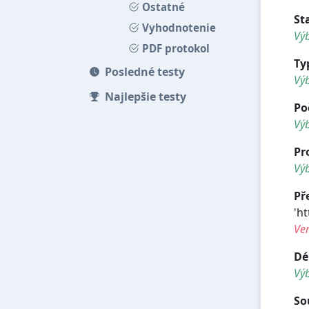
Ostatné
St
Vyhodnotenie
Výb
PDF protokol
Ty
Posledné testy
Vý
Najlepšie testy
Po
Vý
Pr
Výb
Př
'h
Ve
Dé
Vý
So