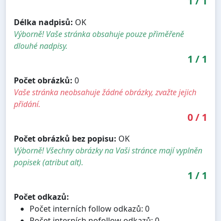
1
/
1
Délka nadpisů:
OK
Výborně! Vaše stránka obsahuje pouze přiměřeně
dlouhé nadpisy.
1
/
1
Počet obrázků:
0
Vaše stránka neobsahuje žádné obrázky, zvažte jejich
přidání.
0
/
1
Počet obrázků bez popisu:
OK
Výborně! Všechny obrázky na Vaši stránce mají vyplněn
popisek (atribut alt).
1
/
1
Počet odkazů:
Počet interních follow odkazů: 0
Počet interních nofollow odkazů: 0