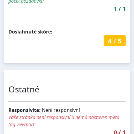
počet požadavků.
1
/
1
Dosiahnuté skóre:
4
/
5
Ostatné
Responsivita:
Není responsivní
Vaše stránka není responsivní a nemá nastaven meta
tag viewport.
0
/
1