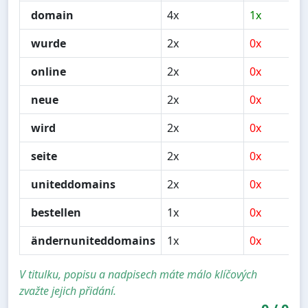
domain
4x
1x
wurde
2x
0x
online
2x
0x
neue
2x
0x
wird
2x
0x
seite
2x
0x
uniteddomains
2x
0x
bestellen
1x
0x
ändernuniteddomains
1x
0x
V titulku, popisu a nadpisech máte málo klíčových
zvažte jejich přidání.