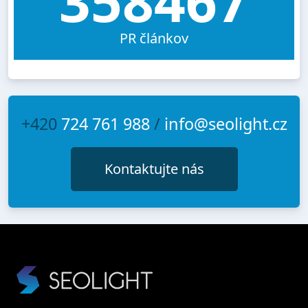
358467
PR článkov
+420
724 761 988
/
info@seolight.cz
Kontaktujte nás