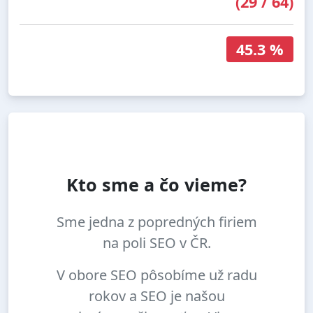
(
29
/
64
)
45.3 %
Kto sme a čo vieme?
Sme jedna z popredných firiem
na poli SEO v ČR.
V obore SEO pôsobíme už radu
rokov a SEO je našou