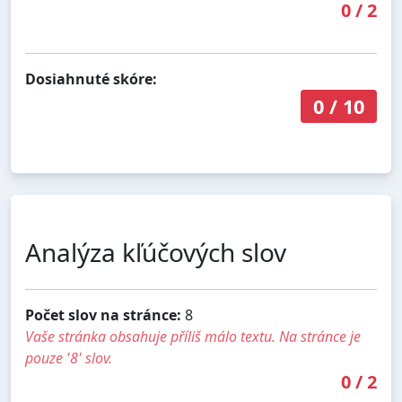
0
/
2
Dosiahnuté skóre:
0
/
10
Analýza kľúčových slov
Počet slov na stránce:
8
Vaše stránka obsahuje příliš málo textu. Na stránce je
pouze '8' slov.
0
/
2