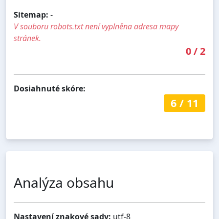
Sitemap:
-
V souboru robots.txt není vyplněna adresa mapy
stránek.
0
/
2
Dosiahnuté skóre:
6
/
11
Analýza obsahu
Nastavení znakové sady:
utf-8