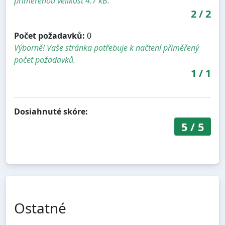
přiměřenou velikost 4.7 kB.
2
/
2
Počet požadavků:
0
Výborně! Vaše stránka potřebuje k načtení přiměřený
počet požadavků.
1
/
1
Dosiahnuté skóre:
5
/
5
Ostatné