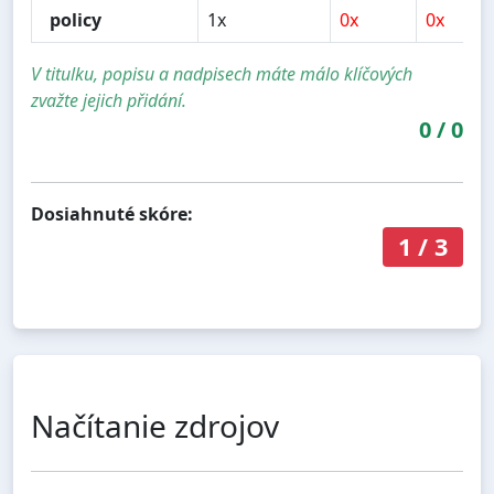
policy
1x
0x
0x
V titulku, popisu a nadpisech máte málo klíčových
zvažte jejich přidání.
0
/
0
Dosiahnuté skóre:
1
/
3
Načítanie zdrojov