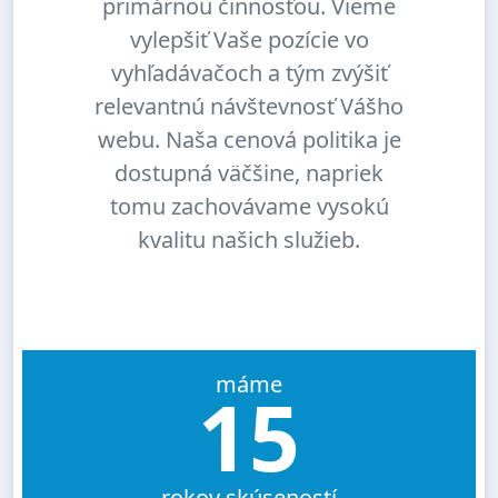
primárnou činnosťou. Vieme
vylepšiť Vaše pozície vo
vyhľadávačoch a tým zvýšiť
relevantnú návštevnosť Vášho
webu. Naša cenová politika je
dostupná väčšine, napriek
tomu zachovávame vysokú
kvalitu našich služieb.
máme
15
rokov skúseností