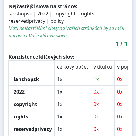
Nejčastější slova na stránce:
lanshopsk | 2022 | copyright | rights |
reservedprivacy | policy
Mezi nejčastějšími slovy na Vašich stránkách by se měli
nacházet Vaše klíčová slova.
1
/
1
Konzistence klíčových slov:
celkový počet
v titulku
v popis
lanshopsk
1x
1x
0x
2022
1x
0x
0x
copyright
1x
0x
0x
rights
1x
0x
0x
reservedprivacy
1x
0x
0x