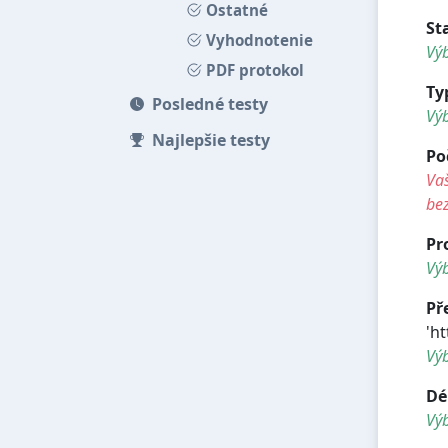
Ostatné
St
Vyhodnotenie
Výb
PDF protokol
Ty
Posledné testy
Vý
Najlepšie testy
Po
Vaš
be
Pr
Výb
Př
'h
Vý
Dé
Vý