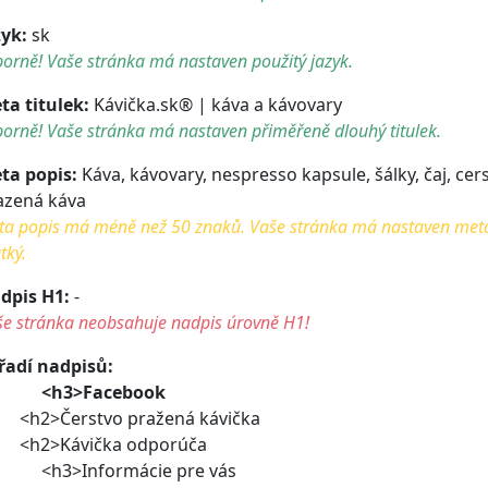
zyk:
sk
orně! Vaše stránka má nastaven použitý jazyk.
ta titulek:
Kávička.sk® | káva a kávovary
orně! Vaše stránka má nastaven přiměřeně dlouhý titulek.
ta popis:
Káva, kávovary, nespresso kapsule, šálky, čaj, cer
azená káva
a popis má méně než 50 znaků. Vaše stránka má nastaven meta po
tký.
dpis H1:
-
še stránka neobsahuje nadpis úrovně H1!
řadí nadpisů:
<h3>Facebook
2>Čerstvo pražená kávička
2>Kávička odporúča
3>Informácie pre vás