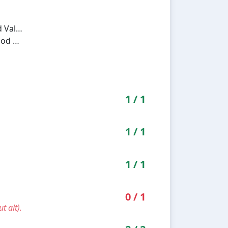
 Val…
 od …
1
/
1
1
/
1
1
/
1
0
/
1
t alt).