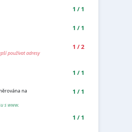
1
/
1
1
/
1
1
/
2
pší používat adresy
1
/
1
směrována na
1
/
1
su s www.
1
/
1