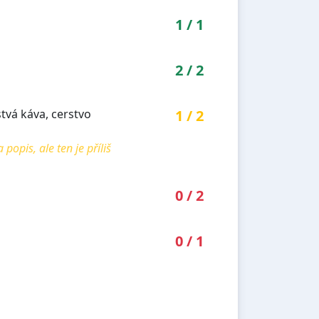
1
/
1
2
/
2
stvá káva, cerstvo
1
/
2
pis, ale ten je příliš
0
/
2
0
/
1