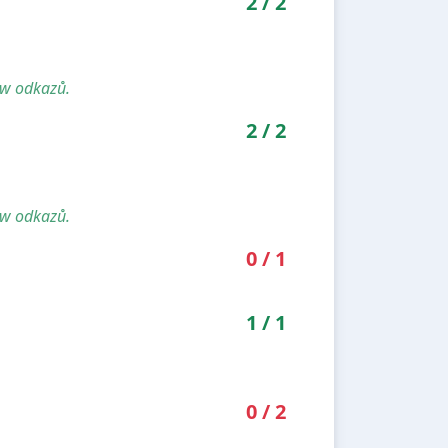
2
/
2
ow odkazů.
2
/
2
ow odkazů.
0
/
1
1
/
1
0
/
2