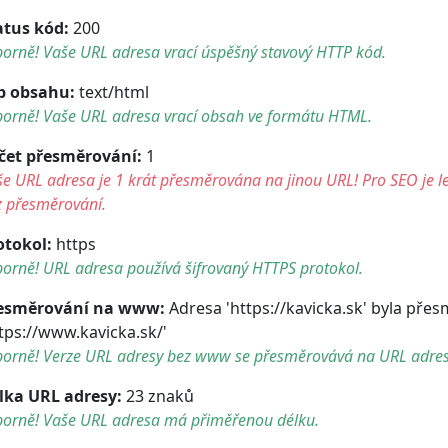
atus kód:
200
orně! Vaše URL adresa vrací úspěšný stavový HTTP kód.
p obsahu:
text/html
borně! Vaše URL adresa vrací obsah ve formátu HTML.
čet přesměrování:
1
e URL adresa je 1 krát přesměrována na jinou URL! Pro SEO je le
z přesměrování.
otokol:
https
orně! URL adresa používá šifrovaný HTTPS protokol.
esměrování na www:
Adresa 'https://kavicka.sk' byla pře
ttps://www.kavicka.sk/'
borně! Verze URL adresy bez www se přesměrovává na URL adre
lka URL adresy:
23 znaků
borně! Vaše URL adresa má přiměřenou délku.