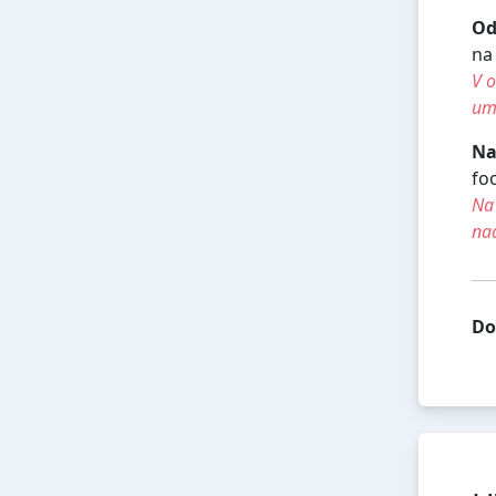
Od
na
V o
umí
Na
foo
Na 
na
Do