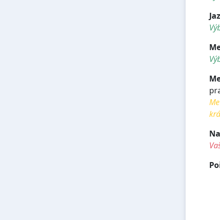
Ja
Výb
Me
Výb
Me
pr
Met
krá
Na
Va
Po
<h
<h
<h