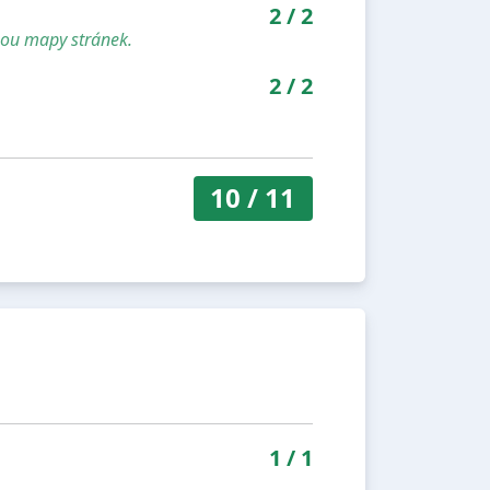
2
/
2
sou mapy stránek.
2
/
2
10
/
11
1
/
1