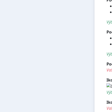
Výb
Po
Výb
Po
Vaš
Ik
Výb
Ik
Vaš