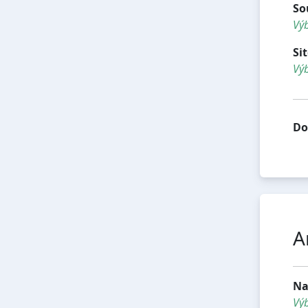
So
Výb
Si
Výb
Do
A
Na
Vý