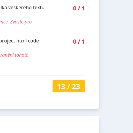
élka veškerého textu
0
/
1
ánce. Zvažte pro
project html code
0
/
1
tranění tohoto
13
/
23