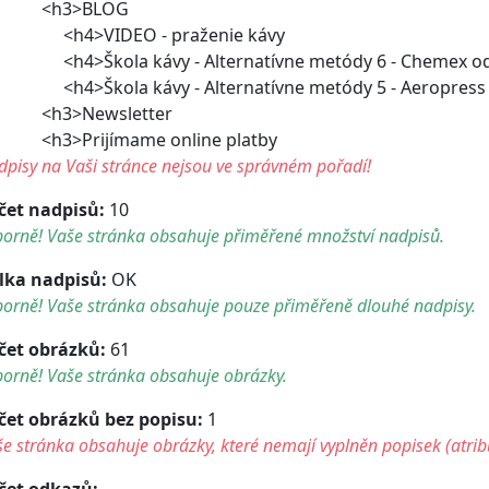
h3>BLOG
h4>VIDEO - praženie kávy
4>Škola kávy - Alternatívne metódy 6 - Chemex od
4>Škola kávy - Alternatívne metódy 5 - Aeropress
h3>Newsletter
3>Prijímame online platby
pisy na Vaši stránce nejsou ve správném pořadí!
čet nadpisů:
10
borně! Vaše stránka obsahuje přiměřené množství nadpisů.
lka nadpisů:
OK
borně! Vaše stránka obsahuje pouze přiměřeně dlouhé nadpisy.
čet obrázků:
61
orně! Vaše stránka obsahuje obrázky.
čet obrázků bez popisu:
1
e stránka obsahuje obrázky, které nemají vyplněn popisek (atribu
čet odkazů: