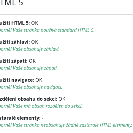
TML 5
užití HTML 5:
OK
borně! Vaše stránka používá standard HTML 5.
užití záhlaví:
OK
orně! Vaše obsahuje záhlaví.
užití zápatí:
OK
orně! Vaše obsahuje zápatí.
užití navigace:
OK
orně! Vaše obsahuje navigaci.
zdělení obsahu do sekcí:
OK
orně! Vaše má obsah rozdělen do sekcí.
staralé elementy:
-
borně! Vaše stránka neobsahuje žádné zastaralé HTML elementy.