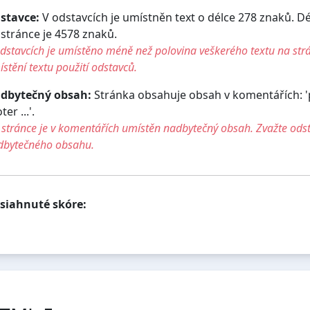
stavce:
V odstavcích je umístněn text o délce 278 znaků. D
 stránce je 4578 znaků.
dstavcích je umístěno méně než polovina veškerého textu na str
stění textu použití odstavců.
dbytečný obsah:
Stránka obsahuje obsah v komentářích: '
ter ...'.
stránce je v komentářích umístěn nadbytečný obsah. Zvažte ods
dbytečného obsahu.
siahnuté skóre: