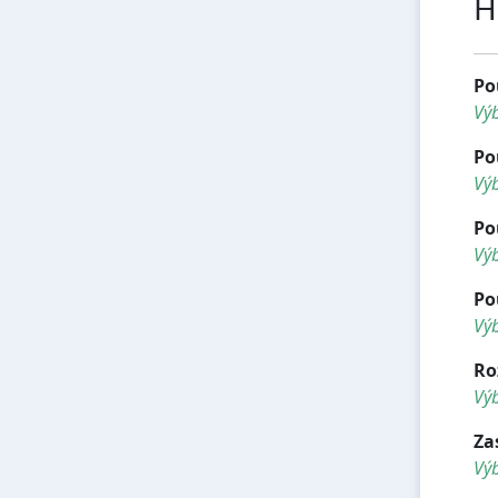
H
Po
Vý
Po
Výb
Po
Výb
Po
Výb
Ro
Výb
Za
Vý