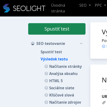
Úvodná
SEO
PPC
stránka
Spustiť test
V
Po
SEO testovanie
Spustiť test
Výsledok testu
Načítanie stránky
Analýza obsahu
N
HTML 5
Sociálne siete
Kľúčové slová
UR
Načítanie zdrojov