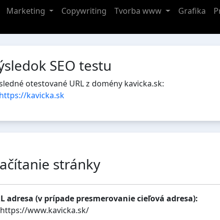
Marketing
Copywriting
Tvorba www
Grafika
P
ýsledok SEO testu
sledné otestované URL z domény kavicka.sk:
https://kavicka.sk
ačítanie stránky
L adresa (v prípade presmerovanie cieľová adresa):
https://www.kavicka.sk/