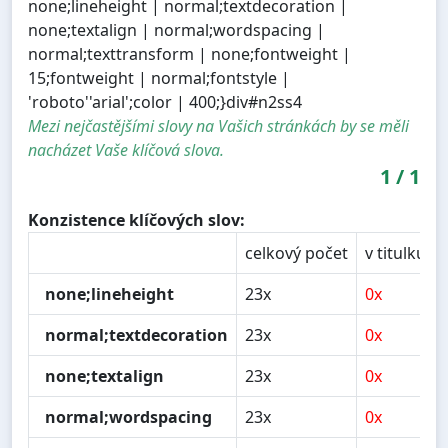
none;lineheight | normal;textdecoration |
none;textalign | normal;wordspacing |
normal;texttransform | none;fontweight |
15;fontweight | normal;fontstyle |
'roboto''arial';color | 400;}div#n2ss4
Mezi nejčastějšími slovy na Vašich stránkách by se měli
nacházet Vaše klíčová slova.
1
/
1
Konzistence klíčových slov:
celkový počet
v titulku
none;lineheight
23x
0x
normal;textdecoration
23x
0x
none;textalign
23x
0x
normal;wordspacing
23x
0x