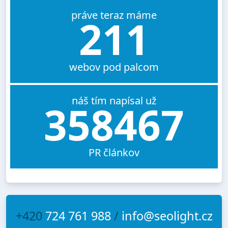
práve teraz máme
211
webov pod palcom
náš tím napísal už
358467
PR článkov
+420
724 761 988
/
info@seolight.cz