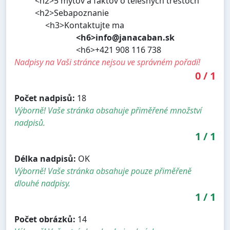
<h2>5 mýtov a faktov o telesných trestoch
<h2>Sebapoznanie
<h3>Kontaktujte ma
<h6>info@janacaban.sk
<h6>+421 908 116 738
Nadpisy na Vaši stránce nejsou ve správném pořadí!
0
/
1
Počet nadpisů:
18
Výborně! Vaše stránka obsahuje přiměřené množství
nadpisů.
1
/
1
Délka nadpisů:
OK
Výborně! Vaše stránka obsahuje pouze přiměřeně
dlouhé nadpisy.
1
/
1
Počet obrázků:
14