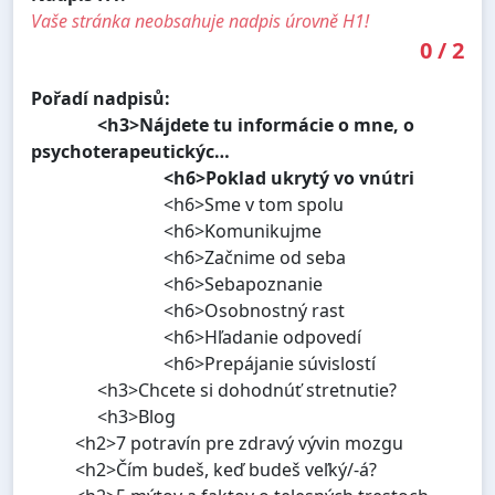
Vaše stránka neobsahuje nadpis úrovně H1!
0
/
2
Pořadí nadpisů:
<h3>Nájdete tu informácie o mne, o
psychoterapeutickýc…
<h6>Poklad ukrytý vo vnútri
<h6>Sme v tom spolu
<h6>Komunikujme
<h6>Začnime od seba
<h6>Sebapoznanie
<h6>Osobnostný rast
<h6>Hľadanie odpovedí
<h6>Prepájanie súvislostí
<h3>Chcete si dohodnúť stretnutie?
<h3>Blog
<h2>7 potravín pre zdravý vývin mozgu
<h2>Čím budeš, keď budeš veľký/-á?