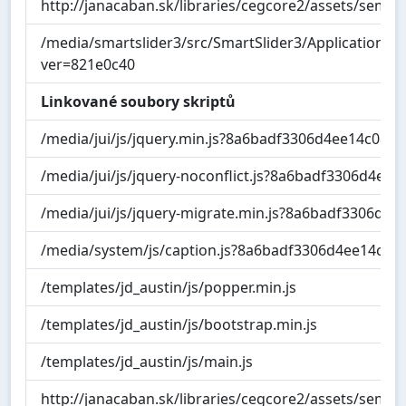
http://janacaban.sk/libraries/cegcore2/assets/semant
/media/smartslider3/src/SmartSlider3/Application/Fr
ver=821e0c40
Linkované soubory skriptů
/media/jui/js/jquery.min.js?8a6badf3306d4ee14c08e
/media/jui/js/jquery-noconflict.js?8a6badf3306d4ee
/media/jui/js/jquery-migrate.min.js?8a6badf3306d4
/media/system/js/caption.js?8a6badf3306d4ee14c08
/templates/jd_austin/js/popper.min.js
/templates/jd_austin/js/bootstrap.min.js
/templates/jd_austin/js/main.js
http://janacaban.sk/libraries/cegcore2/assets/semant