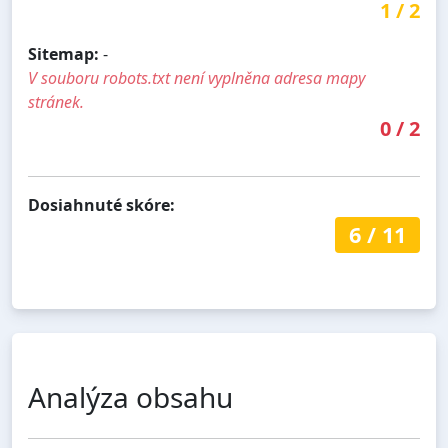
1
/
2
Sitemap:
-
V souboru robots.txt není vyplněna adresa mapy
stránek.
0
/
2
Dosiahnuté skóre:
6
/
11
Analýza obsahu