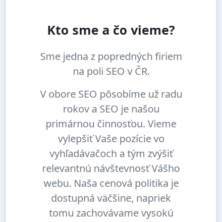
Kto sme a čo vieme?
Sme jedna z popredných firiem
na poli SEO v ČR.
V obore SEO pôsobíme už radu
rokov a SEO je našou
primárnou činnosťou. Vieme
vylepšiť Vaše pozície vo
vyhľadávačoch a tým zvýšiť
relevantnú návštevnosť Vášho
webu. Naša cenová politika je
dostupná väčšine, napriek
tomu zachovávame vysokú