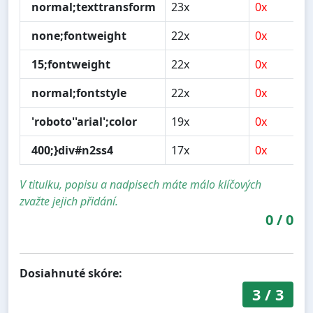
normal;texttransform
23x
0x
none;fontweight
22x
0x
15;fontweight
22x
0x
normal;fontstyle
22x
0x
'roboto''arial';color
19x
0x
400;}div#n2ss4
17x
0x
V titulku, popisu a nadpisech máte málo klíčových
zvažte jejich přidání.
0
/
0
Dosiahnuté skóre:
3
/
3