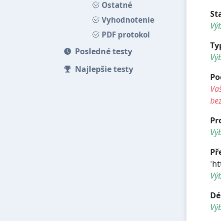
Ostatné
St
Vyhodnotenie
Výb
PDF protokol
Ty
Posledné testy
Vý
Najlepšie testy
Po
Vaš
be
Pr
Výb
Př
'h
Vý
Dé
Vý