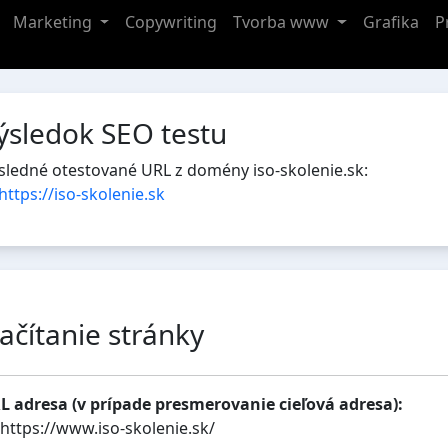
Marketing
Copywriting
Tvorba www
Grafika
P
ýsledok SEO testu
sledné otestované URL z domény iso-skolenie.sk:
https://iso-skolenie.sk
ačítanie stránky
L adresa (v prípade presmerovanie cieľová adresa):
https://www.iso-skolenie.sk/