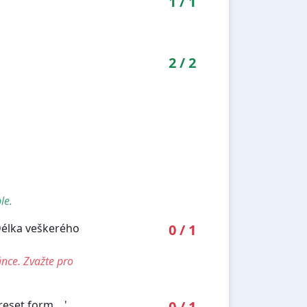
1
/
1
2
/
2
le.
Délka veškerého
0
/
1
ánce. Zvažte pro
set form ...'.
0
/
1