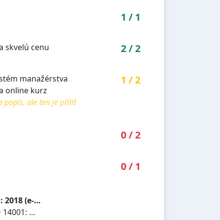
1
/
1
a skvelú cenu
2
/
2
systém manažérstva
1
/
2
a online kurz
pis, ale ten je příliš
0
/
2
0
/
1
 2018 (e-…
14001: …