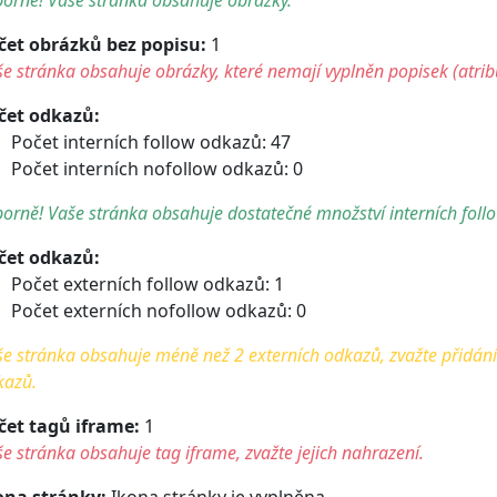
čet obrázků bez popisu:
1
e stránka obsahuje obrázky, které nemají vyplněn popisek (atribu
čet odkazů:
Počet interních follow odkazů: 47
Počet interních nofollow odkazů: 0
orně! Vaše stránka obsahuje dostatečné množství interních foll
čet odkazů:
Počet externích follow odkazů: 1
Počet externích nofollow odkazů: 0
e stránka obsahuje méně než 2 externích odkazů, zvažte přidání 
kazů.
čet tagů iframe:
1
e stránka obsahuje tag iframe, zvažte jejich nahrazení.
ona stránky:
Ikona stránky je vyplněna