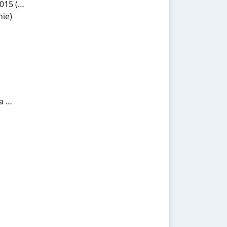
015 (…
ie)
a …