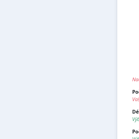
<h
<h
<h
<h
<h
<h
<h
<
<
<
Nad
Po
Vaš
Dé
Vý
Po
Výb