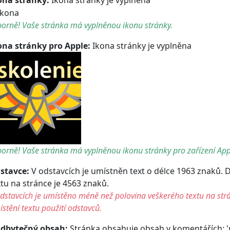
orně! Vaše stránka má vyplněnou ikonu stránky.
ona stránky pro Apple:
Ikona stránky je vyplněna
orně! Vaše stránka má vyplněnou ikonu stránky pro zařízení App
stavce:
V odstavcích je umístněn text o délce 1963 znaků. 
xtu na stránce je 4563 znaků.
dstavcích je umístěno méně než polovina veškerého textu na str
stění textu použití odstavců.
dbytečný obsah:
Stránka obsahuje obsah v komentářích: 're