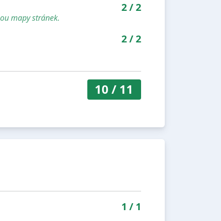
2
/
2
sou mapy stránek.
2
/
2
10
/
11
1
/
1