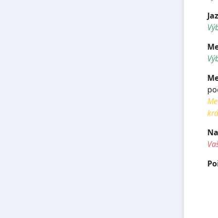
Ja
Výb
Me
Výb
Me
po
Met
krá
Na
Va
Po
<h
<h