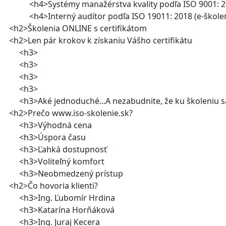
4>Systémy manažérstva kvality podľa ISO 9001: 2
4>Interný audítor podľa ISO 19011: 2018 (e-školen
2>Školenia ONLINE s certifikátom
2>Len pár krokov k získaniu Vášho certifikátu
<h3>
<h3>
<h3>
<h3>
3>Aké jednoduché...A nezabudnite, že ku školeniu s
2>Prečo www.iso-skolenie.sk?
h3>Výhodná cena
h3>Úspora času
h3>Ľahká dostupnosť
3>Voliteľný komfort
h3>Neobmedzený prístup
2>Čo hovoria klienti?
3>Ing. Ľubomír Hrdina
h3>Katarína Horňáková
3>Ing. Juraj Kecera