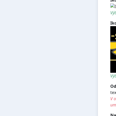
Výb
Ik
Výb
Od
te
V o
umí
Na