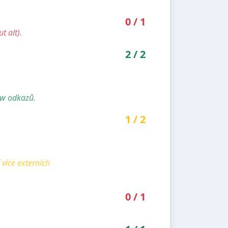
0
/
1
t alt).
2
/
2
ow odkazů.
1
/
2
více externích
0
/
1