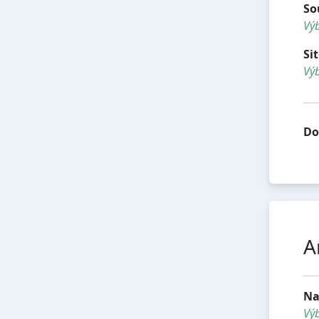
So
Výb
Si
Výb
Do
A
Na
Vý