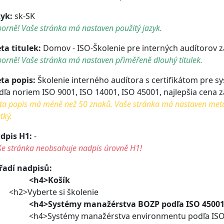
zyk:
sk-SK
orně! Vaše stránka má nastaven použitý jazyk.
ta titulek:
Domov - ISO-Školenie pre interných audítorov z
orně! Vaše stránka má nastaven přiměřeně dlouhý titulek.
ta popis:
Školenie interného audítora s certifikátom pre 
dľa noriem ISO 9001, ISO 14001, ISO 45001, najlepšia cena z
a popis má méně než 50 znaků. Vaše stránka má nastaven meta po
tký.
dpis H1:
-
še stránka neobsahuje nadpis úrovně H1!
řadí nadpisů:
<h4>Košík
2>Vyberte si školenie
<h4>Systémy manažérstva BOZP podľa ISO 45001:
4>Systémy manažérstva environmentu podľa ISO 