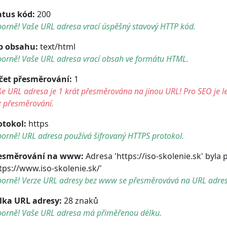
atus kód:
200
orně! Vaše URL adresa vrací úspěšný stavový HTTP kód.
p obsahu:
text/html
borně! Vaše URL adresa vrací obsah ve formátu HTML.
čet přesměrování:
1
e URL adresa je 1 krát přesměrována na jinou URL! Pro SEO je le
z přesměrování.
otokol:
https
orně! URL adresa používá šifrovaný HTTPS protokol.
esměrování na www:
Adresa 'https://iso-skolenie.sk' byl
ttps://www.iso-skolenie.sk/'
borně! Verze URL adresy bez www se přesměrovává na URL adre
lka URL adresy:
28 znaků
borně! Vaše URL adresa má přiměřenou délku.