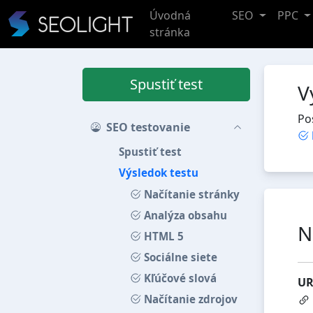
Úvodná
SEO
PPC
stránka
Spustiť test
V
Po
SEO testovanie
Spustiť test
Výsledok testu
Načítanie stránky
Analýza obsahu
N
HTML 5
Sociálne siete
Kľúčové slová
UR
Načítanie zdrojov