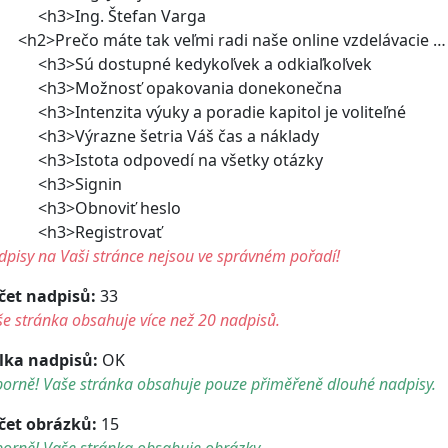
3>Ing. Štefan Varga
2>Prečo máte tak veľmi radi naše online vzdelávacie …
3>Sú dostupné kedykoľvek a odkiaľkoľvek
3>Možnosť opakovania donekonečna
3>Intenzita výuky a poradie kapitol je voliteľné
3>Výrazne šetria Váš čas a náklady
3>Istota odpovedí na všetky otázky
h3>Signin
h3>Obnoviť heslo
h3>Registrovať
pisy na Vaši stránce nejsou ve správném pořadí!
čet nadpisů:
33
e stránka obsahuje více než 20 nadpisů.
lka nadpisů:
OK
borně! Vaše stránka obsahuje pouze přiměřeně dlouhé nadpisy.
čet obrázků:
15
orně! Vaše stránka obsahuje obrázky.