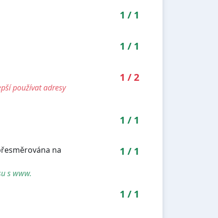
1
/
1
1
/
1
1
/
2
pší používat adresy
1
/
1
a přesměrována na
1
/
1
su s www.
1
/
1