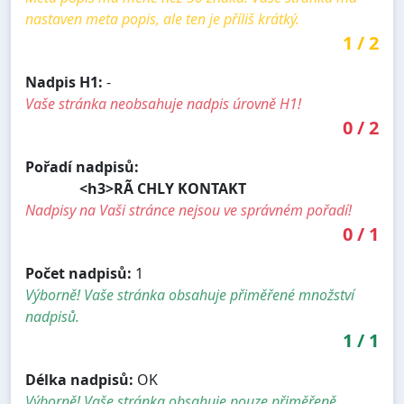
nastaven meta popis, ale ten je příliš krátký.
1
/
2
Nadpis H1:
-
Vaše stránka neobsahuje nadpis úrovně H1!
0
/
2
Pořadí nadpisů:
<h3>RÃ CHLY KONTAKT
Nadpisy na Vaši stránce nejsou ve správném pořadí!
0
/
1
Počet nadpisů:
1
Výborně! Vaše stránka obsahuje přiměřené množství
nadpisů.
1
/
1
Délka nadpisů:
OK
Výborně! Vaše stránka obsahuje pouze přiměřeně