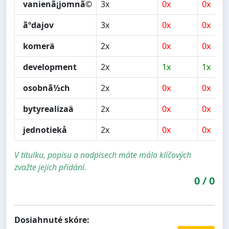
vanienã¡jomnã©
3x
0x
0x
ãºdajov
3x
0x
0x
komerä
2x
0x
0x
development
2x
1x
1x
osobnã½ch
2x
0x
0x
bytyrealizaä
2x
0x
0x
jednotiekå
2x
0x
0x
V titulku, popisu a nadpisech máte málo klíčových
zvažte jejich přidání.
0
/
0
Dosiahnuté skóre: