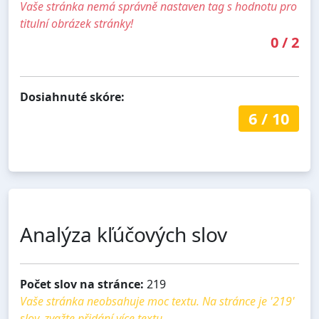
Vaše stránka nemá správně nastaven tag s hodnotu pro
titulní obrázek stránky!
0
/
2
Dosiahnuté skóre:
6
/
10
Analýza kľúčových slov
Počet slov na stránce:
219
Vaše stránka neobsahuje moc textu. Na stránce je '219'
slov, zvažte přidání více textu.