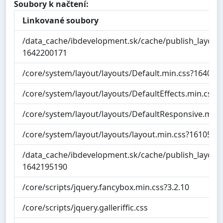
Soubory k načtení:
Linkované soubory
/data_cache/ibdevelopment.sk/cache/publish_layout
1642200171
/core/system/layout/layouts/Default.min.css?164000
/core/system/layout/layouts/DefaultEffects.min.css
/core/system/layout/layouts/DefaultResponsive.min
/core/system/layout/layouts/layout.min.css?1610516
/data_cache/ibdevelopment.sk/cache/publish_layout
1642195190
/core/scripts/jquery.fancybox.min.css?3.2.10
/core/scripts/jquery.galleriffic.css