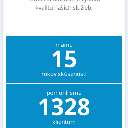
kvalitu našich služieb.
máme
15
rokov skúseností
pomohli sme
1328
klientom