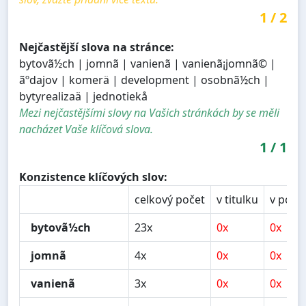
1
/
2
Nejčastější slova na stránce:
bytovã½ch | jomnã | vanienã | vanienã¡jomnã© |
ãºdajov | komerä | development | osobnã½ch |
bytyrealizaä | jednotiekå
Mezi nejčastějšími slovy na Vašich stránkách by se měli
nacházet Vaše klíčová slova.
1
/
1
Konzistence klíčových slov:
celkový počet
v titulku
v popi
bytovã½ch
23x
0x
0x
jomnã
4x
0x
0x
vanienã
3x
0x
0x