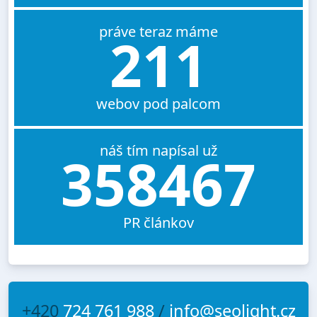
práve teraz máme
211
webov pod palcom
náš tím napísal už
358467
PR článkov
+420
724 761 988
/
info@seolight.cz