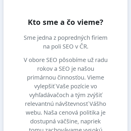
Kto sme a čo vieme?
Sme jedna z popredných firiem
na poli SEO v ČR.
V obore SEO pôsobíme už radu
rokov a SEO je našou
primárnou činnosťou. Vieme
vylepšiť Vaše pozície vo
vyhľadávačoch a tým zvýšiť
relevantnú návštevnosť Vášho
webu. Naša cenová politika je
dostupná väčšine, napriek
tomu zachovávame vysokú