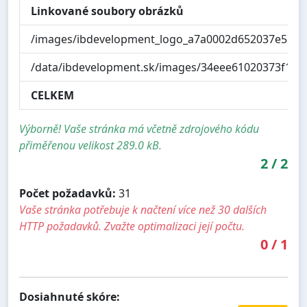
Linkované soubory obrázků
/images/ibdevelopment_logo_a7a0002d652037e5.pn
/data/ibdevelopment.sk/images/34eee61020373f149
CELKEM
Výborně! Vaše stránka má včetně zdrojového kódu
přiměřenou velikost 289.0 kB.
2
/
2
Počet požadavků:
31
Vaše stránka potřebuje k načtení více než 30 dalších
HTTP požadavků. Zvažte optimalizaci její počtu.
0
/
1
Dosiahnuté skóre: