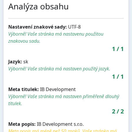
Analýza obsahu
Nastavení znakové sady:
UTF-8
Výborně! Vaše stránka má nastavenu použitou
znakovou sadu.
1
/
1
Jazyk:
sk
Výborně! Vaše stránka má nastaven použitý jazyk.
1
/
1
Meta titulek:
IB Development
Výborně! Vaše stránka má nastaven přiměřeně dlouhý
titulek.
2
/
2
Meta popis:
IB Development s.r.o.
Meta popis má méně než 50 znaků. Vaše stránka má