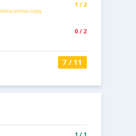
1
/
2
yplnéna adresa mapy
0
/
2
7
/
11
1
/
1