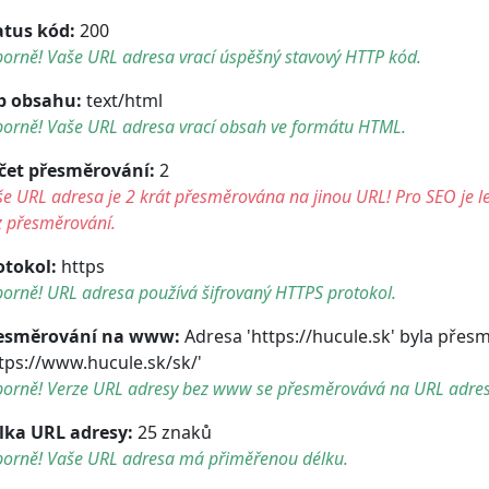
atus kód:
200
orně! Vaše URL adresa vrací úspěšný stavový HTTP kód.
p obsahu:
text/html
borně! Vaše URL adresa vrací obsah ve formátu HTML.
čet přesměrování:
2
e URL adresa je 2 krát přesměrována na jinou URL! Pro SEO je le
z přesměrování.
otokol:
https
orně! URL adresa používá šifrovaný HTTPS protokol.
esměrování na www:
Adresa 'https://hucule.sk' byla pře
ttps://www.hucule.sk/sk/'
borně! Verze URL adresy bez www se přesměrovává na URL adre
lka URL adresy:
25 znaků
borně! Vaše URL adresa má přiměřenou délku.