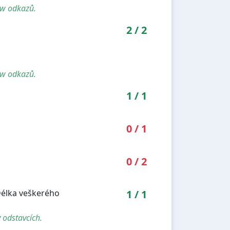
ow odkazů.
2
/
2
ow odkazů.
1
/
1
0
/
1
0
/
2
Délka veškerého
1
/
1
 odstavcích.