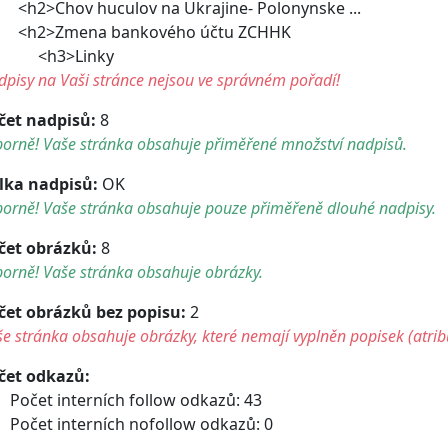
2>Chov huculov na Ukrajine- Polonynske ...
2>Zmena bankového účtu ZCHHK
h3>Linky
pisy na Vaši stránce nejsou ve správném pořadí!
čet nadpisů:
8
borně! Vaše stránka obsahuje přiměřené množství nadpisů.
lka nadpisů:
OK
borně! Vaše stránka obsahuje pouze přiměřeně dlouhé nadpisy.
čet obrázků:
8
orně! Vaše stránka obsahuje obrázky.
čet obrázků bez popisu:
2
e stránka obsahuje obrázky, které nemají vyplněn popisek (atribu
čet odkazů:
Počet interních follow odkazů: 43
Počet interních nofollow odkazů: 0