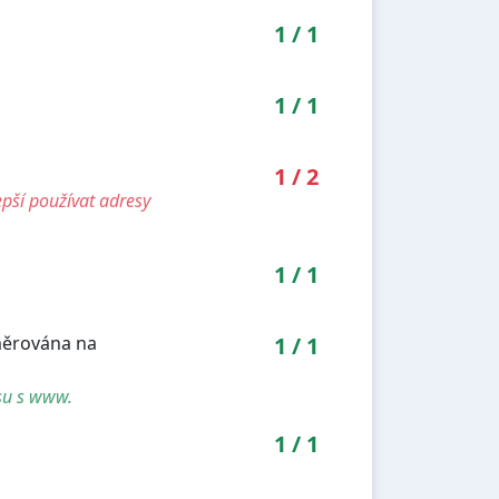
1
/
1
1
/
1
1
/
2
pší používat adresy
1
/
1
směrována na
1
/
1
su s www.
1
/
1