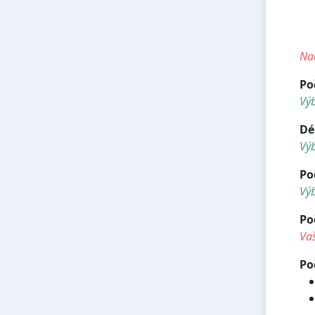
<h
<h
<
Nad
Po
Vý
Dé
Vý
Po
Výb
Po
Vaš
Po