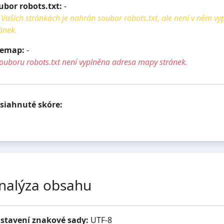
ubor robots.txt:
-
Vašich stránkách je nahrán soubor robots.txt, ale není v něm v
ánek.
temap:
-
ouboru robots.txt není vyplněna adresa mapy stránek.
siahnuté skóre:
nalýza obsahu
stavení znakové sady:
UTF-8