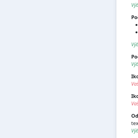
Výb
Po
Výb
Po
Výb
Ik
Va
Ik
Vaš
Od
te
Výb