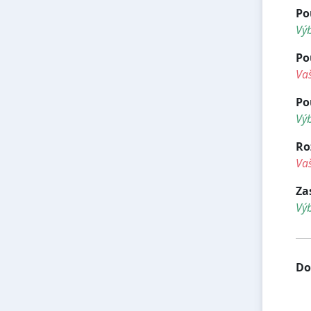
Po
Výb
Po
Vaš
Po
Výb
Ro
Vaš
Za
Vý
Do