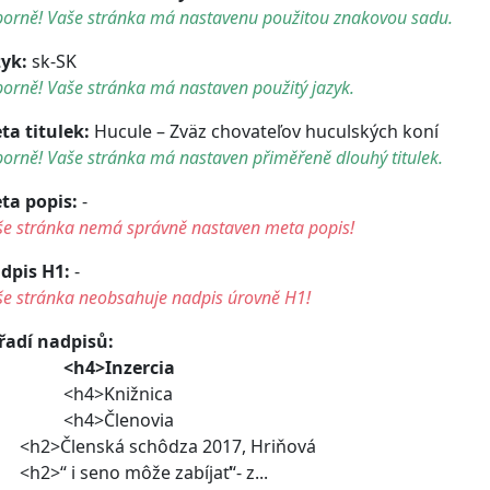
borně! Vaše stránka má nastavenu použitou znakovou sadu.
zyk:
sk-SK
orně! Vaše stránka má nastaven použitý jazyk.
ta titulek:
Hucule – Zväz chovateľov huculských koní
orně! Vaše stránka má nastaven přiměřeně dlouhý titulek.
ta popis:
-
še stránka nemá správně nastaven meta popis!
dpis H1:
-
še stránka neobsahuje nadpis úrovně H1!
řadí nadpisů:
<h4>Inzercia
h4>Knižnica
h4>Členovia
2>Členská schôdza 2017, Hriňová
2>“ i seno môže zabíjať“- z...