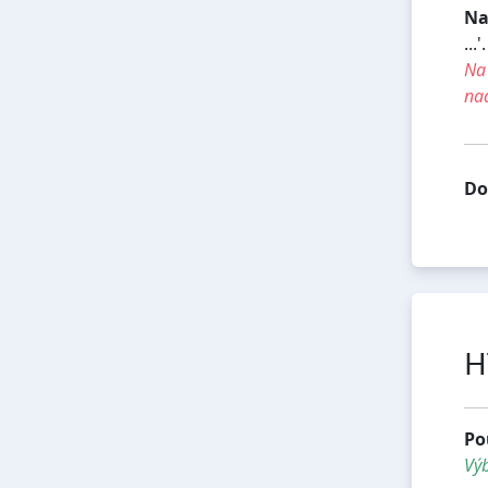
Na
...'.
Na 
na
Do
H
Po
Vý