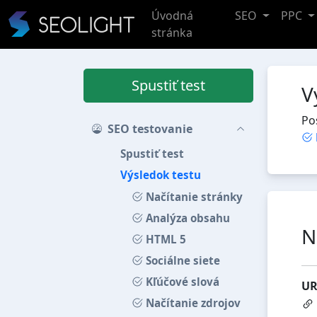
Úvodná
SEO
PPC
stránka
Spustiť test
V
Po
SEO testovanie
Spustiť test
Výsledok testu
Načítanie stránky
Analýza obsahu
N
HTML 5
Sociálne siete
Kľúčové slová
UR
Načítanie zdrojov