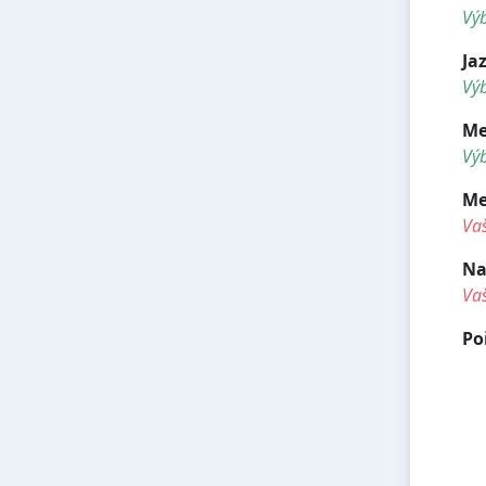
Vý
Ja
Výb
Me
Výb
Me
Va
Na
Va
Po
<
<
<h
<h