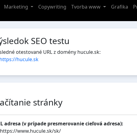
Marketing
Copywriting
Tvorba www
Grafika
P
ýsledok SEO testu
sledné otestované URL z domény hucule.sk:
https://hucule.sk
ačítanie stránky
L adresa (v prípade presmerovanie cieľová adresa):
https://www.hucule.sk/sk/