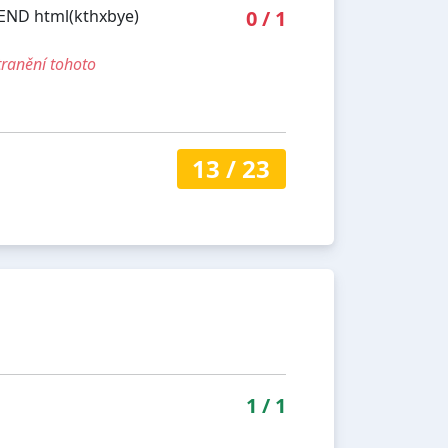
'END html(kthxbye)
0
/
1
tranění tohoto
13
/
23
1
/
1