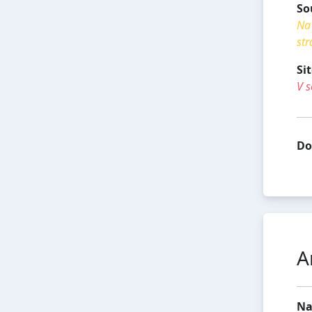
So
Na 
str
Si
V s
Do
A
Na