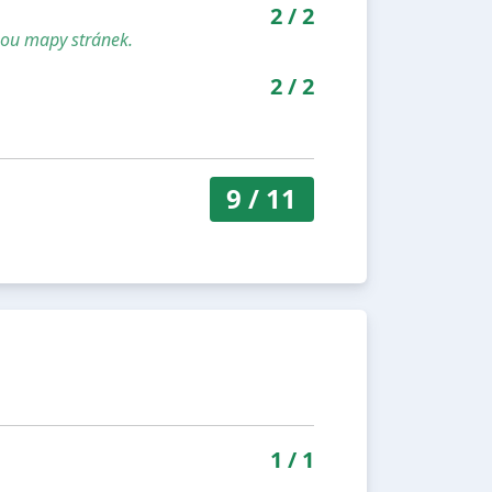
2
/
2
sou mapy stránek.
2
/
2
9
/
11
1
/
1