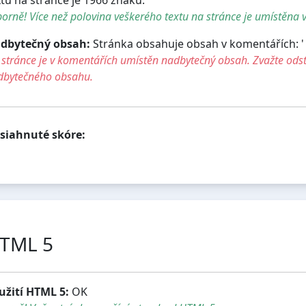
orně! Více než polovina veškerého textu na stránce je umístěna v
dbytečný obsah:
Stránka obsahuje obsah v komentářích: ' ..
stránce je v komentářích umístěn nadbytečný obsah. Zvažte ods
dbytečného obsahu.
siahnuté skóre:
TML 5
užití HTML 5:
OK