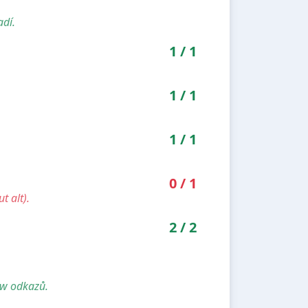
adí.
1
/
1
1
/
1
1
/
1
0
/
1
t alt).
2
/
2
ow odkazů.