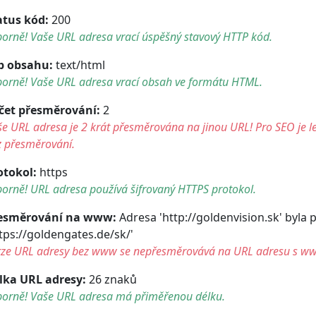
atus kód:
200
orně! Vaše URL adresa vrací úspěšný stavový HTTP kód.
p obsahu:
text/html
borně! Vaše URL adresa vrací obsah ve formátu HTML.
čet přesměrování:
2
e URL adresa je 2 krát přesměrována na jinou URL! Pro SEO je le
z přesměrování.
otokol:
https
orně! URL adresa používá šifrovaný HTTPS protokol.
esměrování na www:
Adresa 'http://goldenvision.sk' byla
ttps://goldengates.de/sk/'
rze URL adresy bez www se nepřesměrovává na URL adresu s w
lka URL adresy:
26 znaků
borně! Vaše URL adresa má přiměřenou délku.