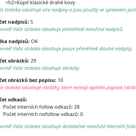
2>Kúpiť klasické drahé kovy
e stránka obsahuje více nadpisy a jsou použity ve správném poř
čet nadpisů:
5
borně! Vaše stránka obsahuje přiměřené množství nadpisů.
lka nadpisů:
OK
borně! Vaše stránka obsahuje pouze přiměřeně dlouhé nadpisy.
čet obrázků:
29
orně! Vaše stránka obsahuje obrázky.
čet obrázků bez popisu:
10
e stránka obsahuje obrázky, které nemají vyplněn popisek (atribu
čet odkazů:
Počet interních follow odkazů: 28
Počet interních nofollow odkazů: 0
orně! Vaše stránka obsahuje dostatečné množství interních foll