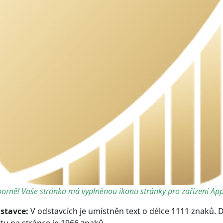
orně! Vaše stránka má vyplněnou ikonu stránky pro zařízení App
stavce:
V odstavcích je umístněn text o délce 1111 znaků. 
xtu na stránce je 1966 znaků.