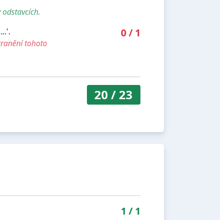
 odstavcích.
.'.
0
/
1
tranění tohoto
20
/
23
1
/
1