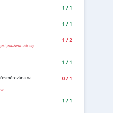
1
/
1
1
/
1
1
/
2
pší používat adresy
1
/
1
 přesměrována na
0
/
1
ww.
1
/
1