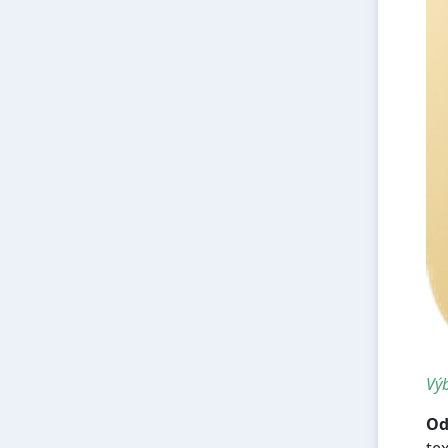
Výb
Od
te