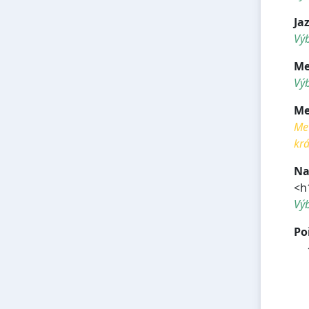
Ja
Výb
Me
Výb
Me
Met
krá
Na
<h
Vý
Po
<h
<h
<h
<h