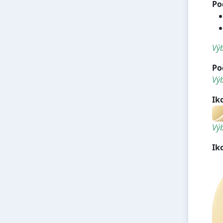
Po
Výb
Po
Výb
Ik
Výb
Ik