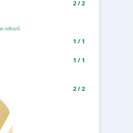
2
/
2
ow odkazů.
1
/
1
1
/
1
2
/
2