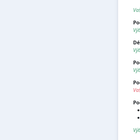
<h
Vaš
Po
Vý
Dé
Vý
Po
Výb
Po
Vaš
Po
Výb