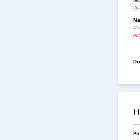
Výb
Na
Na 
na
Do
H
Po