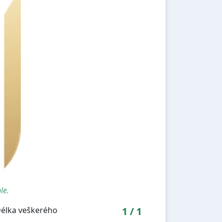
le.
Délka veškerého
1
/
1