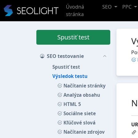
Úvodná
SEO
PPC
stránka
Spustiť test
V
Po
SEO testovanie
Spustiť test
Výsledok testu
Načítanie stránky
Analýza obsahu
N
HTML 5
Sociálne siete
Kľúčové slová
UR
Načítanie zdrojov