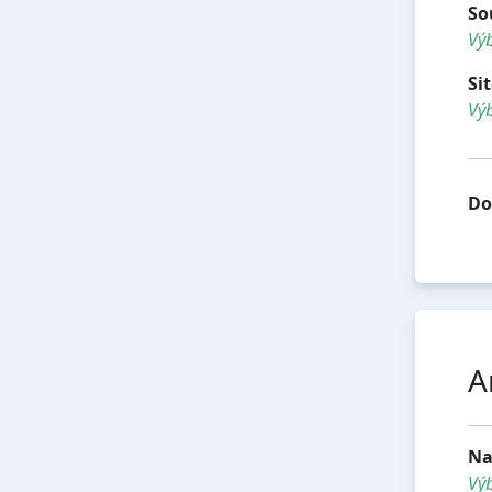
So
Výb
Si
Výb
Do
A
Na
Vý