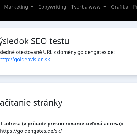
Marketing
Copywriting
Tvorba www
Grafika
P
ýsledok SEO testu
sledné otestované URL z domény goldengates.de:
http://goldenvision.sk
ačítanie stránky
L adresa (v prípade presmerovanie cieľová adresa):
https://goldengates.de/sk/