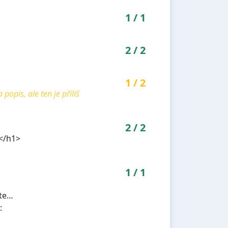
1
/
1
2
/
2
1
/
2
pis, ale ten je příliš
2
/
2
e</h1>
1
/
1
te…
: