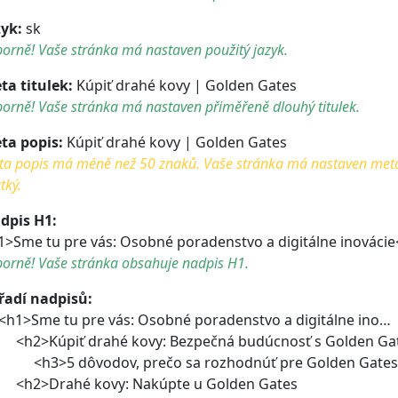
zyk:
sk
orně! Vaše stránka má nastaven použitý jazyk.
ta titulek:
Kúpiť drahé kovy | Golden Gates
orně! Vaše stránka má nastaven přiměřeně dlouhý titulek.
ta popis:
Kúpiť drahé kovy | Golden Gates
a popis má méně než 50 znaků. Vaše stránka má nastaven meta po
tký.
dpis H1:
1>Sme tu pre vás: Osobné poradenstvo a digitálne inováci
borně! Vaše stránka obsahuje nadpis H1.
řadí nadpisů:
1>Sme tu pre vás: Osobné poradenstvo a digitálne ino…
2>Kúpiť drahé kovy: Bezpečná budúcnosť s Golden Ga
3>5 dôvodov, prečo sa rozhodnúť pre Golden Gates
2>Drahé kovy: Nakúpte u Golden Gates