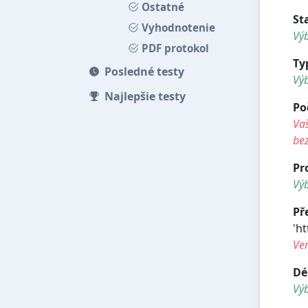
Ostatné
St
Vyhodnotenie
Výb
PDF protokol
Ty
Posledné testy
Vý
Najlepšie testy
Po
Vaš
be
Pr
Výb
Př
'h
Ve
Dé
Vý