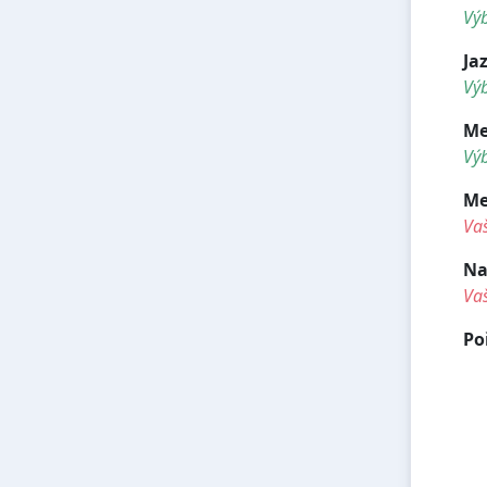
Vý
Ja
Výb
Me
Výb
Me
Va
Na
Va
Po
<
<h
<h
<h