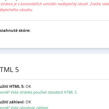
stránce je v komentářích umístěn nadbytečný obsah. Zvažte ods
dbytečného obsahu.
siahnuté skóre:
TML 5
užití HTML 5:
OK
borně! Vaše stránka používá standard HTML 5.
užití záhlaví:
OK
orně! Vaše obsahuje záhlaví.