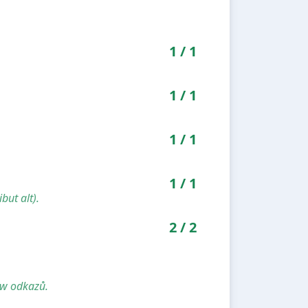
1
/
1
1
/
1
1
/
1
1
/
1
but alt).
2
/
2
ow odkazů.