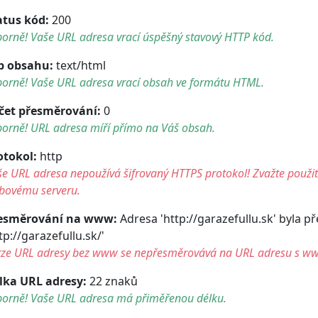
atus kód:
200
orně! Vaše URL adresa vrací úspěšný stavový HTTP kód.
p obsahu:
text/html
borně! Vaše URL adresa vrací obsah ve formátu HTML.
čet přesměrování:
0
borně! URL adresa míří přímo na Váš obsah.
otokol:
http
e URL adresa nepoužívá šifrovaný HTTPS protokol! Zvažte použití 
bovému serveru.
esměrování na www:
Adresa 'http://garazefullu.sk' byla 
tp://garazefullu.sk/'
rze URL adresy bez www se nepřesměrovává na URL adresu s w
lka URL adresy:
22 znaků
borně! Vaše URL adresa má přiměřenou délku.