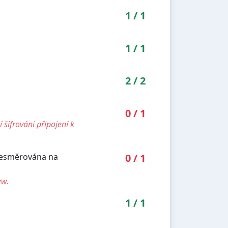
1
/
1
1
/
1
2
/
2
0
/
1
šifrování připojení k
přesměrována na
0
/
1
ww.
1
/
1