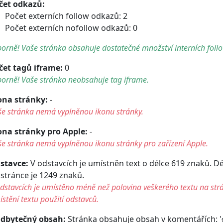
čet odkazů:
Počet externích follow odkazů: 2
Počet externích nofollow odkazů: 0
orně! Vaše stránka obsahuje dostatečné množství interních foll
čet tagů iframe:
0
orně! Vaše stránka neobsahuje tag iframe.
ona stránky:
-
še stránka nemá vyplněnou ikonu stránky.
ona stránky pro Apple:
-
e stránka nemá vyplněnou ikonu stránky pro zařízení Apple.
stavce:
V odstavcích je umístněn text o délce 619 znaků. D
 stránce je 1249 znaků.
dstavcích je umístěno méně než polovina veškerého textu na str
stění textu použití odstavců.
dbytečný obsah:
Stránka obsahuje obsah v komentářích: '#p