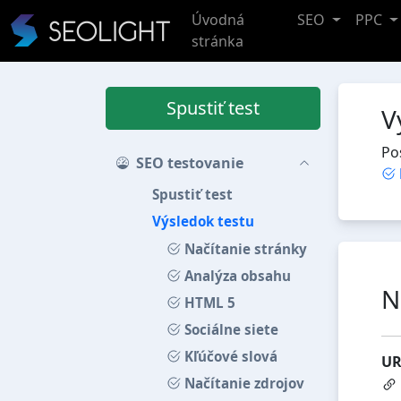
Úvodná
SEO
PPC
stránka
Spustiť test
V
Po
SEO testovanie
Spustiť test
Výsledok testu
Načítanie stránky
Analýza obsahu
N
HTML 5
Sociálne siete
Kľúčové slová
UR
Načítanie zdrojov