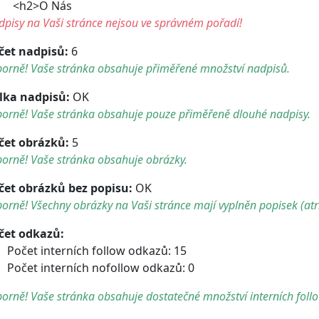
h2>O Nás
pisy na Vaši stránce nejsou ve správném pořadí!
čet nadpisů:
6
borně! Vaše stránka obsahuje přiměřené množství nadpisů.
lka nadpisů:
OK
borně! Vaše stránka obsahuje pouze přiměřeně dlouhé nadpisy.
čet obrázků:
5
orně! Vaše stránka obsahuje obrázky.
čet obrázků bez popisu:
OK
orně! Všechny obrázky na Vaši stránce mají vyplněn popisek (atri
čet odkazů:
Počet interních follow odkazů: 15
Počet interních nofollow odkazů: 0
orně! Vaše stránka obsahuje dostatečné množství interních foll