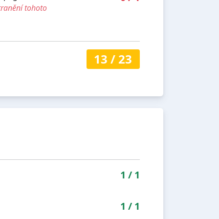
tranění tohoto
13
/
23
1
/
1
1
/
1