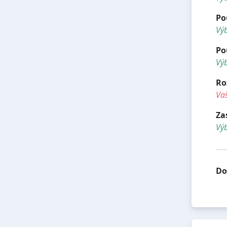
Po
Výb
Po
Výb
Ro
Vaš
Za
Vý
Do