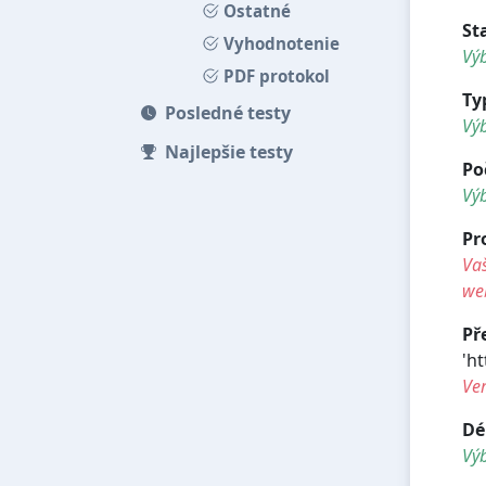
Ostatné
St
Vyhodnotenie
Výb
PDF protokol
Ty
Posledné testy
Vý
Najlepšie testy
Po
Vý
Pr
Vaš
we
Př
'ht
Ve
Dé
Vý