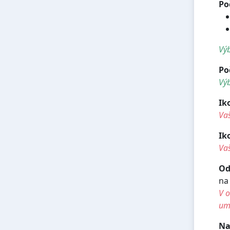
Po
Výb
Po
Výb
Ik
Va
Ik
Vaš
Od
na
V o
umí
Na