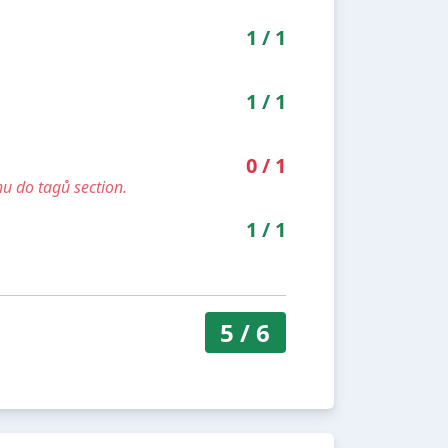
1
/
1
1
/
1
0
/
1
u do tagů section.
1
/
1
5
/
6