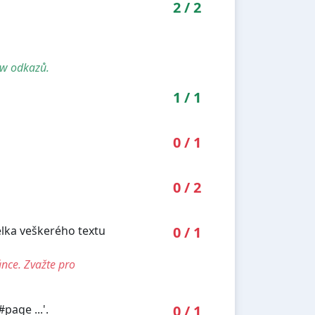
2
/
2
ow odkazů.
1
/
1
0
/
1
0
/
2
élka veškerého textu
0
/
1
ánce. Zvažte pro
age ...'.
0
/
1