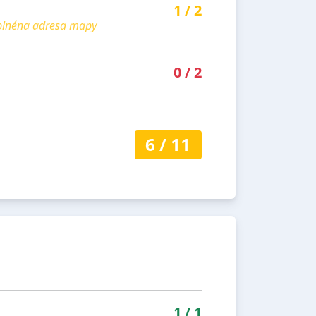
1
/
2
yplnéna adresa mapy
0
/
2
6
/
11
1
/
1