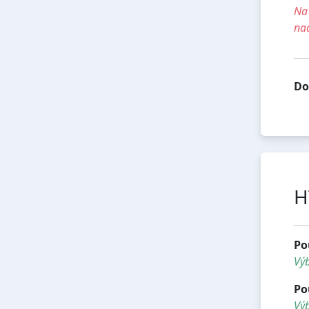
Na 
na
Do
H
Po
Vý
Po
Výb