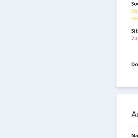
So
Na 
str
Si
V s
Do
A
Na