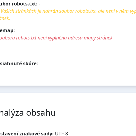
ubor robots.txt:
-
Vašich stránkách je nahrán soubor robots.txt, ale není v něm v
ánek.
temap:
-
ouboru robots.txt není vyplněna adresa mapy stránek.
siahnuté skóre:
nalýza obsahu
stavení znakové sady:
UTF-8