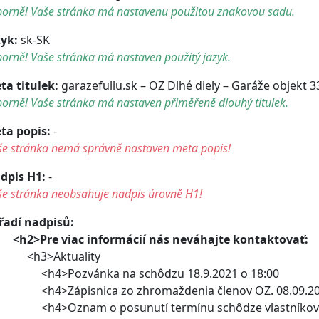
borně! Vaše stránka má nastavenu použitou znakovou sadu.
zyk:
sk-SK
orně! Vaše stránka má nastaven použitý jazyk.
ta titulek:
garazefullu.sk – OZ Dlhé diely – Garáže objekt 3
orně! Vaše stránka má nastaven přiměřeně dlouhý titulek.
ta popis:
-
še stránka nemá správně nastaven meta popis!
dpis H1:
-
še stránka neobsahuje nadpis úrovně H1!
řadí nadpisů:
<h2>Pre viac informácií nás neváhajte kontaktovať:
h3>Aktuality
4>Pozvánka na schôdzu 18.9.2021 o 18:00
4>Zápisnica zo zhromaždenia členov OZ. 08.09.2
4>Oznam o posunutí termínu schôdze vlastníkov 