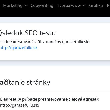
Marketing
Copywriting
Tvorba www
Grafika
P
ýsledok SEO testu
sledné otestované URL z domény garazefullu.sk:
http://garazefullu.sk
ačítanie stránky
L adresa (v prípade presmerovanie cieľová adresa):
http://garazefullu.sk/