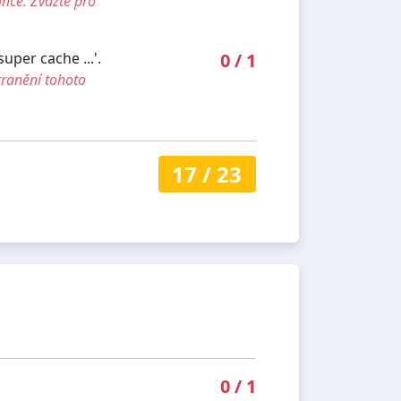
ánce. Zvažte pro
per cache ...'.
0
/
1
tranění tohoto
17
/
23
0
/
1