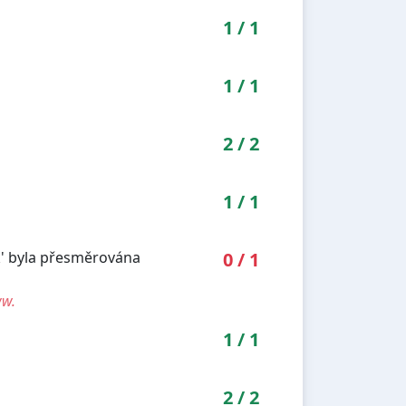
1
/
1
1
/
1
2
/
2
1
/
1
k' byla přesměrována
0
/
1
ww.
1
/
1
2
/
2