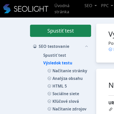
Úvodná
SEO
PPC
stránka
Spustiť test
V
Po
SEO testovanie
Spustiť test
Výsledok testu
Načítanie stránky
Analýza obsahu
N
HTML 5
Sociálne siete
Kľúčové slová
UR
Načítanie zdrojov