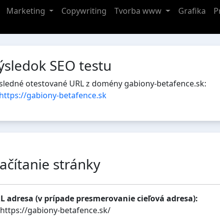
Marketing
Copywriting
Tvorba www
Grafika
P
ýsledok SEO testu
sledné otestované URL z domény gabiony-betafence.sk:
https://gabiony-betafence.sk
ačítanie stránky
L adresa (v prípade presmerovanie cieľová adresa):
https://gabiony-betafence.sk/