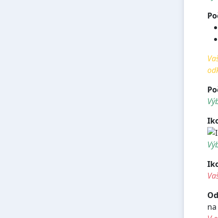
Po
Vaš
od
Po
Výb
Ik
Výb
Ik
Vaš
Od
na