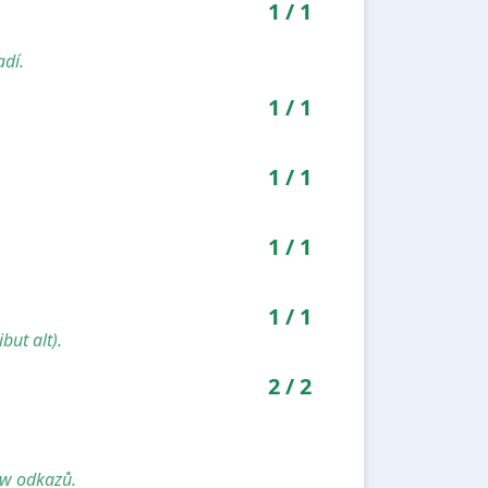
1
/
1
adí.
1
/
1
1
/
1
1
/
1
1
/
1
but alt).
2
/
2
ow odkazů.