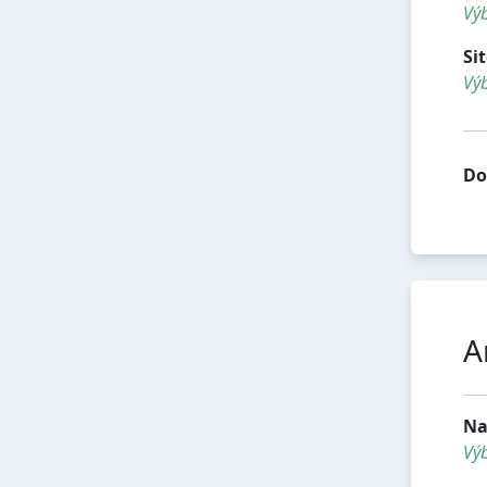
Výb
Si
Výb
Do
A
Na
Vý