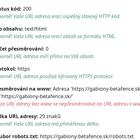
atus kód:
200
orně! Vaše URL adresa vrací úspěšný stavový HTTP kód.
p obsahu:
text/html
borně! Vaše URL adresa vrací obsah ve formátu HTML.
čet přesměrování:
0
borně! URL adresa míří přímo na Váš obsah.
otokol:
https
orně! URL adresa používá šifrovaný HTTPS protokol.
esměrování na www:
Adresa 'https://gabiony-betafence.s
 'https://gabiony-betafence.sk/'
rze URL adresy bez www se nepřesměrovává na URL adresu s w
lka URL adresy:
29 znaků
borně! Vaše URL adresa má přiměřenou délku.
ubor robots.txt:
https://gabiony-betafence.sk/robots.txt