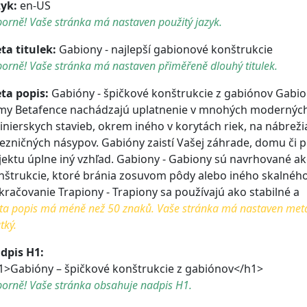
zyk:
en-US
orně! Vaše stránka má nastaven použitý jazyk.
ta titulek:
Gabiony - najlepší gabionové konštrukcie
orně! Vaše stránka má nastaven přiměřeně dlouhý titulek.
ta popis:
Gabióny - špičkové konštrukcie z gabiónov Gabi
rmy Betafence nachádzajú uplatnenie v mnohých modernýc
žinierskych stavieb, okrem iného v korytách riek, na nábrežia
lezničných násypov. Gabióny zaistí Vašej záhrade, domu či
jektu úplne iný vzhľad. Gabiony - Gabiony sú navrhované a
nštrukcie, ktoré bránia zosuvom pôdy alebo iného skalného
kračovanie Trapiony - Trapiony sa používajú ako stabilné a
a popis má méně než 50 znaků. Vaše stránka má nastaven meta po
tký.
dpis H1:
1>Gabióny – špičkové konštrukcie z gabiónov</h1>
borně! Vaše stránka obsahuje nadpis H1.