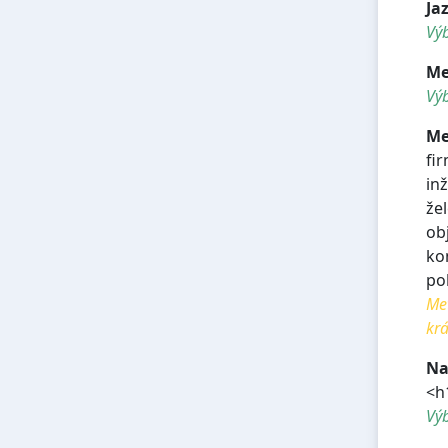
Ja
Výb
Me
Výb
Me
fi
in
že
ob
ko
po
Met
krá
Na
<h
Vý