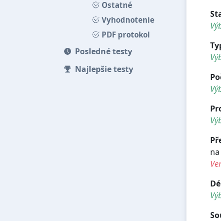
Ostatné
St
Vyhodnotenie
Výb
PDF protokol
Ty
Posledné testy
Vý
Najlepšie testy
Po
Vý
Pr
Výb
Př
na
Ve
Dé
Vý
So