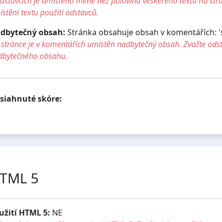
dstavcích je umístěno méně než polovina veškerého textu na str
stění textu použití odstavců.
dbytečný obsah:
Stránka obsahuje obsah v komentářích: 'su
stránce je v komentářích umístěn nadbytečný obsah. Zvažte ods
dbytečného obsahu.
siahnuté skóre:
TML 5
užití HTML 5:
NE