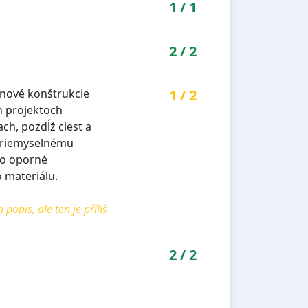
1
/
1
2
/
2
onové konštrukcie
1
/
2
h projektoch
ch, pozdĺž ciest a
 priemyselnému
ko oporné
 materiálu.
pis, ale ten je příliš
2
/
2