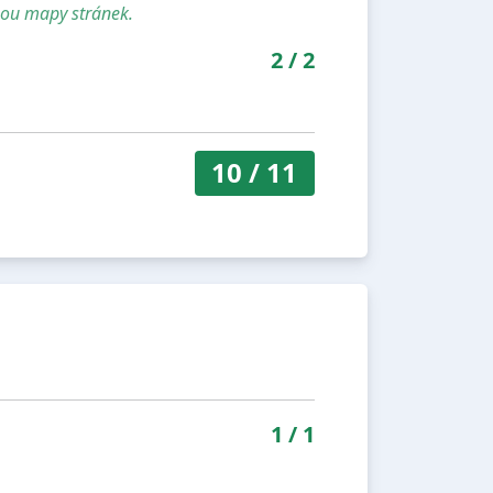
sou mapy stránek.
2
/
2
10
/
11
1
/
1