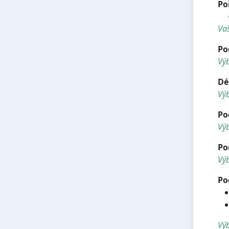
Po
<h
Vaš
Po
Vý
Dé
Vý
Po
Výb
Po
Výb
Po
Výb