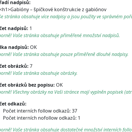
řadí nadpisů:
1>Gabióny – špičkové konštrukcie z gabiónov
e stránka obsahuje více nadpisy a jsou použity ve správném poř
čet nadpisů:
1
borně! Vaše stránka obsahuje přiměřené množství nadpisů.
lka nadpisů:
OK
borně! Vaše stránka obsahuje pouze přiměřeně dlouhé nadpisy.
čet obrázků:
7
orně! Vaše stránka obsahuje obrázky.
čet obrázků bez popisu:
OK
orně! Všechny obrázky na Vaši stránce mají vyplněn popisek (atri
čet odkazů:
Počet interních follow odkazů: 37
Počet interních nofollow odkazů: 1
orně! Vaše stránka obsahuje dostatečné množství interních foll