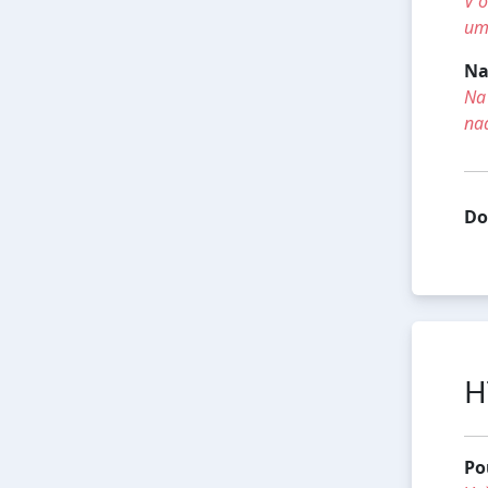
V o
umí
Na
Na 
na
Do
H
Po