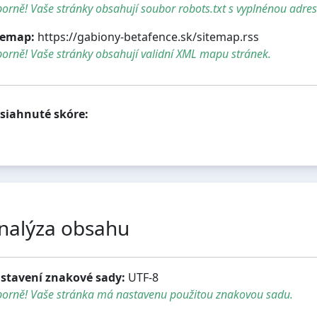
orně! Vaše stránky obsahují soubor robots.txt s vyplnénou adre
temap:
https://gabiony-betafence.sk/sitemap.rss
orně! Vaše stránky obsahují validní XML mapu stránek.
siahnuté skóre:
nalýza obsahu
stavení znakové sady:
UTF-8
borně! Vaše stránka má nastavenu použitou znakovou sadu.