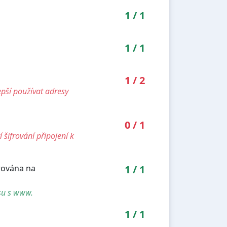
1
/
1
1
/
1
1
/
2
pší používat adresy
0
/
1
šifrování připojení k
rována na
1
/
1
su s www.
1
/
1