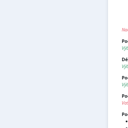
<
<h
<h
<h
Nad
Po
Vý
Dé
Vý
Po
Výb
Po
Vaš
Po