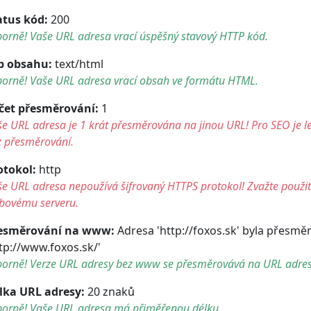
atus kód:
200
orně! Vaše URL adresa vrací úspěšný stavový HTTP kód.
p obsahu:
text/html
borně! Vaše URL adresa vrací obsah ve formátu HTML.
čet přesměrování:
1
e URL adresa je 1 krát přesměrována na jinou URL! Pro SEO je le
z přesměrování.
otokol:
http
e URL adresa nepoužívá šifrovaný HTTPS protokol! Zvažte použití 
bovému serveru.
esměrování na www:
Adresa 'http://foxos.sk' byla přesmě
ttp://www.foxos.sk/'
borně! Verze URL adresy bez www se přesměrovává na URL adre
lka URL adresy:
20 znaků
borně! Vaše URL adresa má přiměřenou délku.