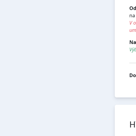
Od
na
V o
umí
Na
Vý
Do
H