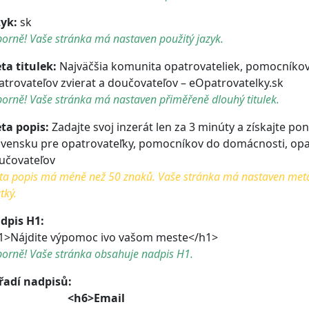
zyk:
sk
orně! Vaše stránka má nastaven použitý jazyk.
ta titulek:
Najväčšia komunita opatrovateliek, pomocníko
atrovateľov zvierat a doučovateľov – eOpatrovatelky.sk
orně! Vaše stránka má nastaven přiměřeně dlouhý titulek.
ta popis:
Zadajte svoj inzerát len za 3 minúty a získajte pon
ovensku pre opatrovateľky, pomocníkov do domácnosti, opat
učovateľov
a popis má méně než 50 znaků. Vaše stránka má nastaven meta po
tký.
dpis H1:
1>Nájdite výpomoc ivo vašom meste</h1>
borně! Vaše stránka obsahuje nadpis H1.
řadí nadpisů:
<h6>Email