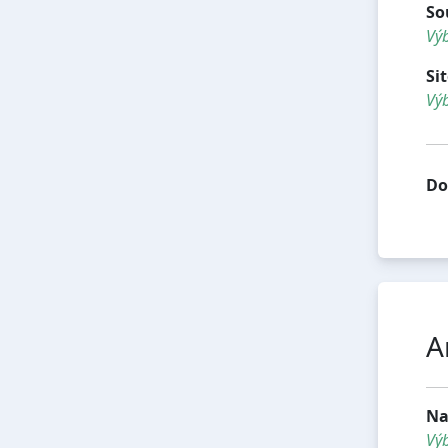
So
Výb
Si
Výb
Do
A
Na
Vý