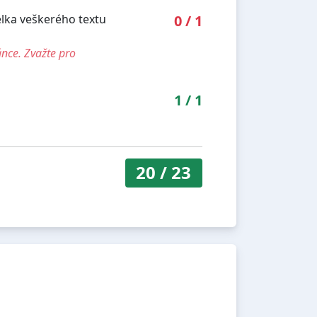
élka veškerého textu
0
/
1
ánce. Zvažte pro
1
/
1
20
/
23