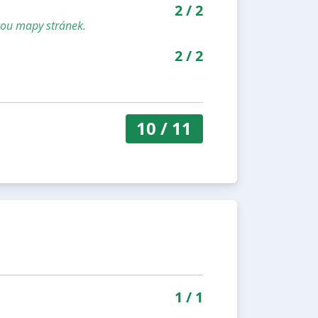
2
/
2
sou mapy stránek.
2
/
2
10
/
11
1
/
1