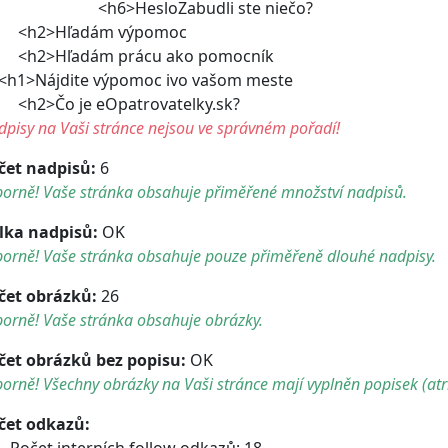
h6>HesloZabudli ste niečo?
h2>Hľadám výpomoc
2>Hľadám prácu ako pomocník
1>Nájdite výpomoc ivo vašom meste
2>Čo je eOpatrovatelky.sk?
pisy na Vaši stránce nejsou ve správném pořadí!
čet nadpisů:
6
borně! Vaše stránka obsahuje přiměřené množství nadpisů.
lka nadpisů:
OK
borně! Vaše stránka obsahuje pouze přiměřeně dlouhé nadpisy.
čet obrázků:
26
orně! Vaše stránka obsahuje obrázky.
čet obrázků bez popisu:
OK
orně! Všechny obrázky na Vaši stránce mají vyplněn popisek (atri
čet odkazů:
Počet interních follow odkazů: 18