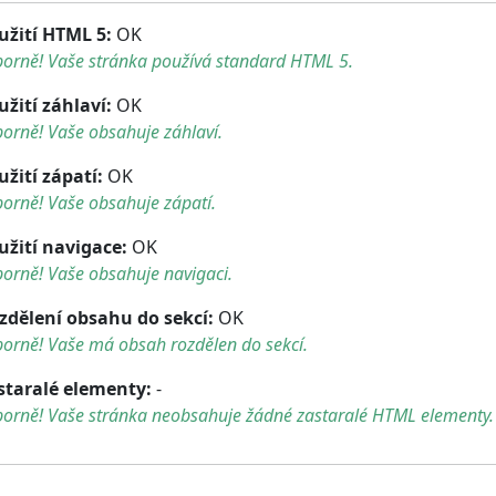
užití HTML 5:
OK
borně! Vaše stránka používá standard HTML 5.
užití záhlaví:
OK
orně! Vaše obsahuje záhlaví.
užití zápatí:
OK
orně! Vaše obsahuje zápatí.
užití navigace:
OK
orně! Vaše obsahuje navigaci.
zdělení obsahu do sekcí:
OK
orně! Vaše má obsah rozdělen do sekcí.
staralé elementy:
-
borně! Vaše stránka neobsahuje žádné zastaralé HTML elementy.