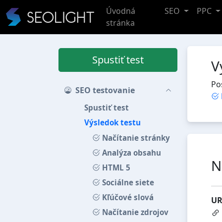
Úvodná
SEO
PPC
stránka
Spustiť test
V
Po
SEO testovanie
Spustiť test
Výsledok testu
Načítanie stránky
Analýza obsahu
N
HTML 5
Sociálne siete
Kľúčové slová
UR
Načítanie zdrojov