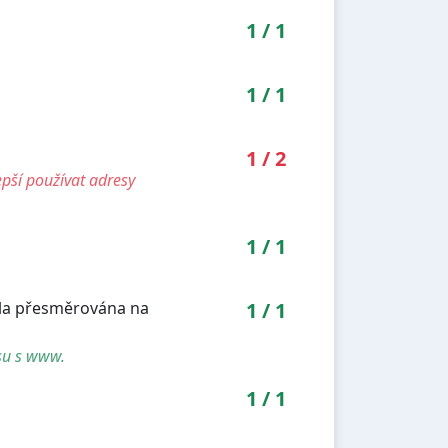
1
/
1
1
/
1
1
/
2
pší používat adresy
1
/
1
yla přesměrována na
1
/
1
su s www.
1
/
1