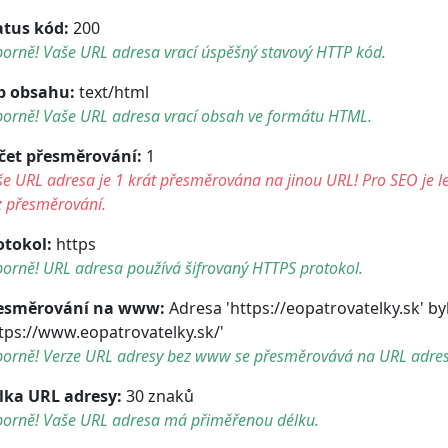
atus kód:
200
orně! Vaše URL adresa vrací úspěšný stavový HTTP kód.
p obsahu:
text/html
borně! Vaše URL adresa vrací obsah ve formátu HTML.
čet přesměrování:
1
e URL adresa je 1 krát přesměrována na jinou URL! Pro SEO je le
z přesměrování.
otokol:
https
orně! URL adresa používá šifrovaný HTTPS protokol.
esměrování na www:
Adresa 'https://eopatrovatelky.sk' b
ttps://www.eopatrovatelky.sk/'
borně! Verze URL adresy bez www se přesměrovává na URL adre
lka URL adresy:
30 znaků
borně! Vaše URL adresa má přiměřenou délku.