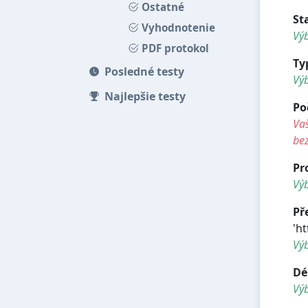
Ostatné
St
Vyhodnotenie
Výb
PDF protokol
Ty
Posledné testy
Vý
Najlepšie testy
Po
Vaš
be
Pr
Výb
Př
'h
Vý
Dé
Vý