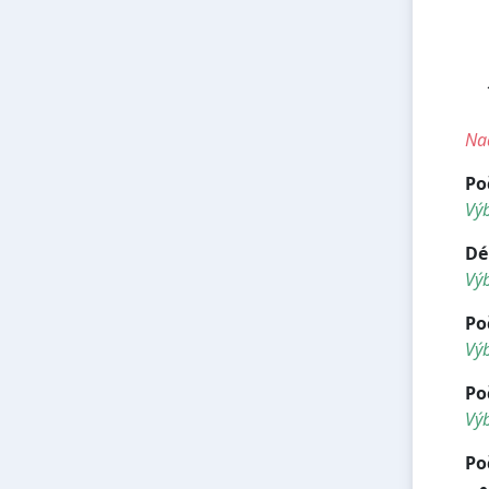
<
<
<h
<h
<h
Nad
Po
Vý
Dé
Vý
Po
Výb
Po
Výb
Po