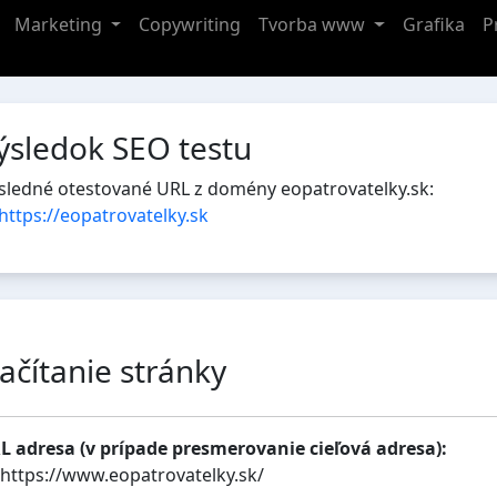
Marketing
Copywriting
Tvorba www
Grafika
P
ýsledok SEO testu
sledné otestované URL z domény eopatrovatelky.sk:
https://eopatrovatelky.sk
ačítanie stránky
L adresa (v prípade presmerovanie cieľová adresa):
https://www.eopatrovatelky.sk/