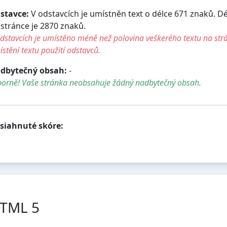
stavce:
V odstavcích je umístněn text o délce 671 znaků. D
 stránce je 2870 znaků.
dstavcích je umístěno méně než polovina veškerého textu na str
stění textu použití odstavců.
dbytečný obsah:
-
borně! Vaše stránka neobsahuje žádný nadbytečný obsah.
siahnuté skóre:
TML 5