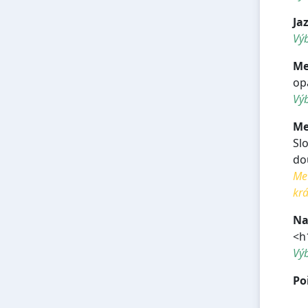
Ja
Výb
Me
op
Výb
Me
Sl
do
Met
krá
Na
<h
Vý
Po