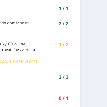
1
/
1
v do domácnosti,
2
/
2
uky. Číslo 1 na
1
/
2
rovateľov zvierat a
pis, ale ten je příliš
2
/
2
0
/
1