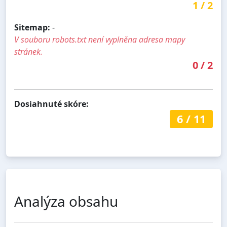
1
/
2
Sitemap:
-
V souboru robots.txt není vyplněna adresa mapy
stránek.
0
/
2
Dosiahnuté skóre:
6
/
11
Analýza obsahu