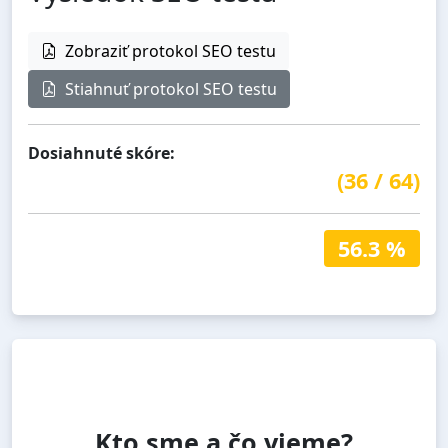
Zobraziť protokol SEO testu
Stiahnuť protokol SEO testu
Dosiahnuté skóre:
(
36
/
64
)
56.3 %
Kto sme a čo vieme?