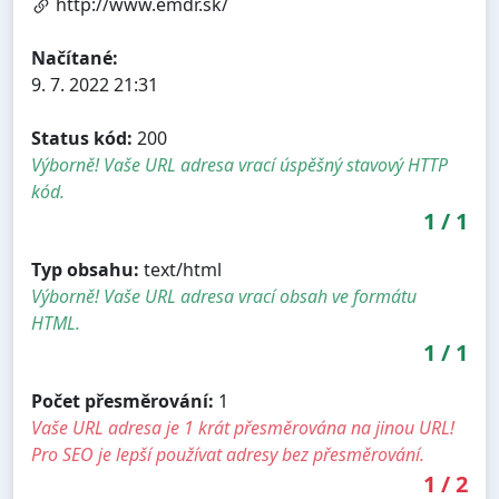
http://www.emdr.sk/
Načítané:
9. 7. 2022 21:31
Status kód:
200
Výborně! Vaše URL adresa vrací úspěšný stavový HTTP
kód.
1
/
1
Typ obsahu:
text/html
Výborně! Vaše URL adresa vrací obsah ve formátu
HTML.
1
/
1
Počet přesměrování:
1
Vaše URL adresa je 1 krát přesměrována na jinou URL!
Pro SEO je lepší používat adresy bez přesměrování.
1
/
2