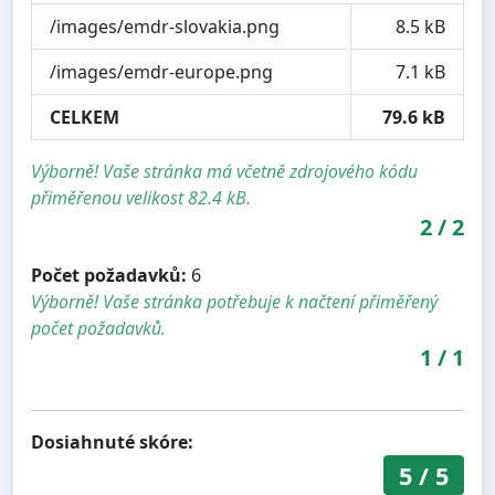
/images/emdr-slovakia.png
8.5 kB
/images/emdr-europe.png
7.1 kB
CELKEM
79.6 kB
Výborně! Vaše stránka má včetně zdrojového kódu
přiměřenou velikost 82.4 kB.
2
/
2
Počet požadavků:
6
Výborně! Vaše stránka potřebuje k načtení přiměřený
počet požadavků.
1
/
1
Dosiahnuté skóre:
5
/
5