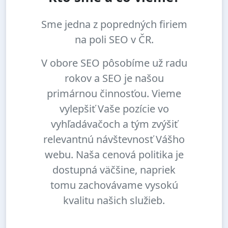
Sme jedna z popredných firiem
na poli SEO v ČR.
V obore SEO pôsobíme už radu
rokov a SEO je našou
primárnou činnosťou. Vieme
vylepšiť Vaše pozície vo
vyhľadávačoch a tým zvýšiť
relevantnú návštevnosť Vášho
webu. Naša cenová politika je
dostupná väčšine, napriek
tomu zachovávame vysokú
kvalitu našich služieb.