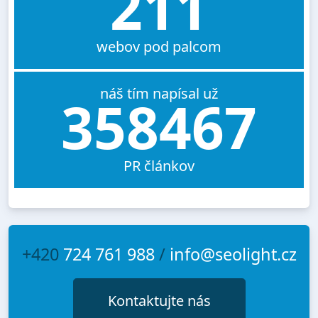
211
webov pod palcom
náš tím napísal už
358467
PR článkov
+420
724 761 988
/
info@seolight.cz
Kontaktujte nás