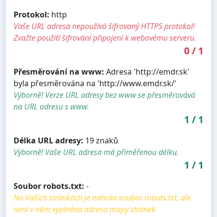
Protokol:
http
Vaše URL adresa nepoužívá šifrovaný HTTPS protokol!
Zvažte použití šifrování připojení k webovému serveru.
0
/
1
Přesměrování na www:
Adresa 'http://emdr.sk'
byla přesměrována na 'http://www.emdr.sk/'
Výborně! Verze URL adresy bez www se přesměrovává
na URL adresu s www.
1
/
1
Délka URL adresy:
19 znaků
Výborně! Vaše URL adresa má přiměřenou délku.
1
/
1
Soubor robots.txt:
-
Na Vašich stránkách je nahrán soubor robots.txt, ale
není v něm vyplnéna adresa mapy stránek.