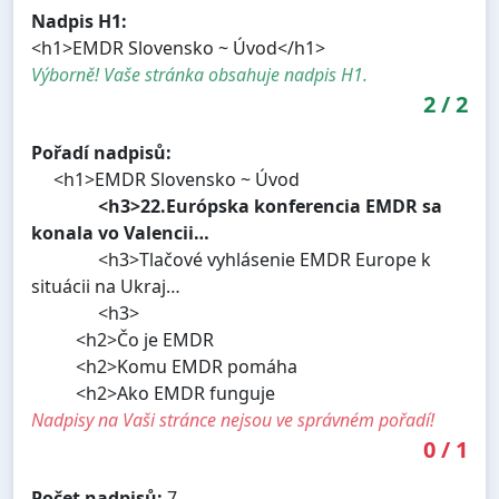
Nadpis H1:
<h1>EMDR Slovensko ~ Úvod</h1>
Výborně! Vaše stránka obsahuje nadpis H1.
2
/
2
Pořadí nadpisů:
<h1>EMDR Slovensko ~ Úvod
<h3>22.Európska konferencia EMDR sa
konala vo Valencii…
<h3>Tlačové vyhlásenie EMDR Europe k
situácii na Ukraj…
<h3>
<h2>Čo je EMDR
<h2>Komu EMDR pomáha
<h2>Ako EMDR funguje
Nadpisy na Vaši stránce nejsou ve správném pořadí!
0
/
1
Počet nadpisů:
7