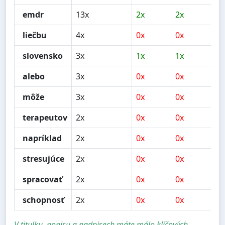
emdr
13x
2x
2x
6x
liečbu
4x
0x
0x
0x
slovensko
3x
1x
1x
1x
alebo
3x
0x
0x
0x
môže
3x
0x
0x
0x
terapeutov
2x
0x
0x
0x
napríklad
2x
0x
0x
0x
stresujúce
2x
0x
0x
0x
spracovať
2x
0x
0x
0x
schopnosť
2x
0x
0x
0x
V titulku, popisu a nadpisech máte málo klíčových