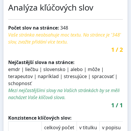
Analýza kľúčových slov
Počet slov na stránce:
348
Vaše stránka neobsahuje moc textu. Na stránce je '348'
slov, zvažte přidání více textu.
1
/
2
Nejčastější slova na stránce:
emdr | liečbu | slovensko | alebo | môže |
terapeutov | napríklad | stresujúce | spracovať |
schopnosť
Mezi nejčastějšími slovy na Vašich stránkách by se měli
nacházet Vaše klíčová slova.
1
/
1
Konzistence klíčových slov:
celkový počet
v titulku
v popisu
v 