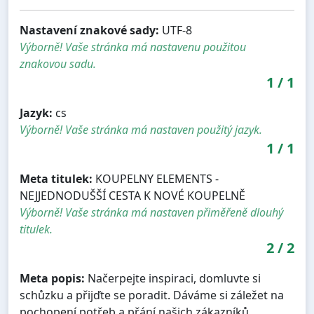
Nastavení znakové sady:
UTF-8
Výborně! Vaše stránka má nastavenu použitou
znakovou sadu.
1
/
1
Jazyk:
cs
Výborně! Vaše stránka má nastaven použitý jazyk.
1
/
1
Meta titulek:
KOUPELNY ELEMENTS -
NEJJEDNODUŠŠÍ CESTA K NOVÉ KOUPELNĚ
Výborně! Vaše stránka má nastaven přiměřeně dlouhý
titulek.
2
/
2
Meta popis:
Načerpejte inspiraci, domluvte si
schůzku a přijďte se poradit. Dáváme si záležet na
pochopení potřeb a přání našich zákazníků.