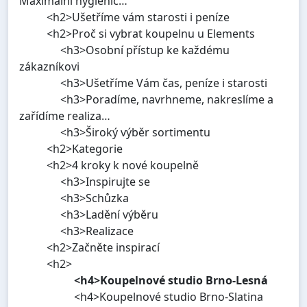
Maximální hygienic…
<h2>Ušetříme vám starosti i peníze
<h2>Proč si vybrat koupelnu u Elements
<h3>Osobní přístup ke každému
zákazníkovi
<h3>Ušetříme Vám čas, peníze i starosti
<h3>Poradíme, navrhneme, nakreslíme a
zařídíme realiza…
<h3>Široký výběr sortimentu
<h2>Kategorie
<h2>4 kroky k nové koupelně
<h3>Inspirujte se
<h3>Schůzka
<h3>Ladění výběru
<h3>Realizace
<h2>Začněte inspirací
<h2>
<h4>Koupelnové studio Brno-Lesná
<h4>Koupelnové studio Brno-Slatina