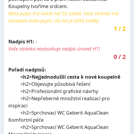
Koupelny tvoříme srdcem.
Meta popis má méně než 50 znaků. Vaše stránka má
nastaven meta popis, ale ten je příliš krátký.
1
/
2
Nadpis H1:
-
Vaše stránka neobsahuje nadpis úrovně H1!
0
/
2
Pořadí nadpisů:
<h2>Nejjednodušší cesta k nové koupelně
<h2>Objevujte působivá řešení
<h2>Profesionální grafické návrhy
<h2>Nepřeberné množství realizací pro
inspiraci
<h2>Sprchovací WC Geberit AquaClean
Komfortní péče
<h2>Sprchovací WC Geberit AquaClean