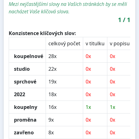
Mezi nejčastějšími slovy na Vašich stránkách by se měli
nacházet Vaše klíčová slova.
1
/
1
Konzistence klíčových slov:
celkový počet
v titulku
v popisu
v
koupelnové
28x
0x
0x
1
studio
22x
0x
0x
1
sprchové
19x
0x
0x
0
2022
18x
0x
0x
0
koupelny
16x
1x
1x
0
proměna
9x
0x
0x
0
zavřeno
8x
0x
0x
0