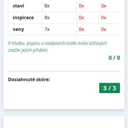
staví
8x
0x
0x
0
inspirace
8x
0x
0x
0
vany
7x
0x
0x
0
V titulku, popisu a nadpisech máte málo klíčových
zvažte jejich přidání.
0
/
0
Dosiahnuté skóre:
3
/
3