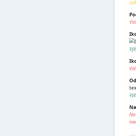
od
Po
Vaš
Ik
Výb
Ik
Vaš
Od
te
Výb
Na
Na 
na