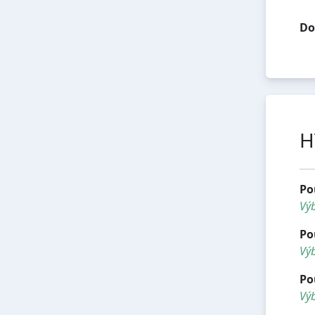
Do
H
Po
Vý
Po
Výb
Po
Výb