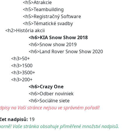
h5>Atrakcie
h5>Teambuilding
h5>Registračný Software
h5>Tématické svadby
2>História akcii
<h6>KIA Snow Show 2018
h6>Snow show 2019
h6>Land Rover Snow Show 2020
h3>50+
h3>1500
h3>3500+
h3>200+
<h6>Crazy One
h6>Odber noviniek
h6>Sociálne siete
pisy na Vaši stránce nejsou ve správném pořadí!
čet nadpisů:
19
borně! Vaše stránka obsahuje přiměřené množství nadpisů.