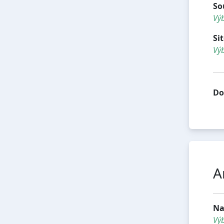
So
Výb
Si
Výb
Do
A
Na
Vý