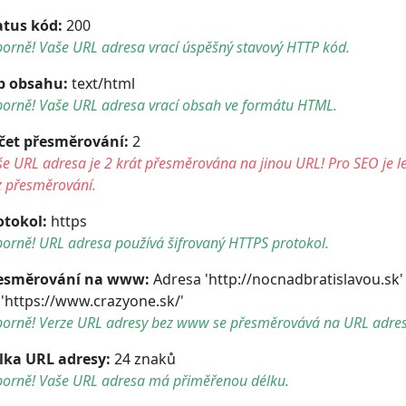
atus kód:
200
orně! Vaše URL adresa vrací úspěšný stavový HTTP kód.
p obsahu:
text/html
borně! Vaše URL adresa vrací obsah ve formátu HTML.
čet přesměrování:
2
e URL adresa je 2 krát přesměrována na jinou URL! Pro SEO je le
z přesměrování.
otokol:
https
orně! URL adresa používá šifrovaný HTTPS protokol.
esměrování na www:
Adresa 'http://nocnadbratislavou.sk
 'https://www.crazyone.sk/'
borně! Verze URL adresy bez www se přesměrovává na URL adre
lka URL adresy:
24 znaků
borně! Vaše URL adresa má přiměřenou délku.