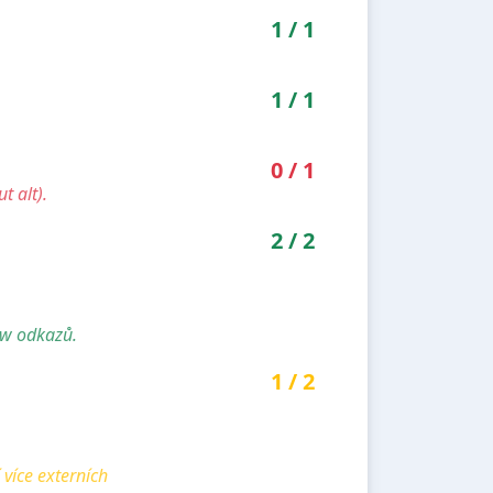
1
/
1
1
/
1
0
/
1
t alt).
2
/
2
ow odkazů.
1
/
2
více externích