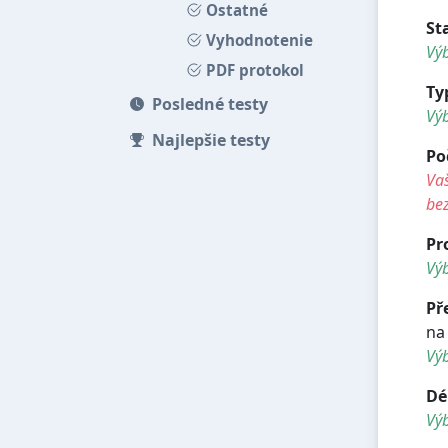
Ostatné
St
Vyhodnotenie
Výb
PDF protokol
Ty
Posledné testy
Vý
Najlepšie testy
Po
Vaš
be
Pr
Výb
Př
na
Vý
Dé
Vý