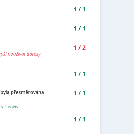
1
/
1
1
/
1
1
/
2
pší používat adresy
1
/
1
' byla přesměrována
1
/
1
su s www.
1
/
1