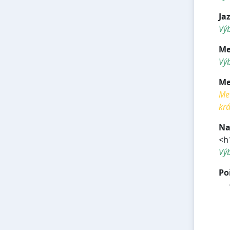
Ja
Výb
Me
Výb
Me
Met
krá
Na
<h
Vý
Po
<
<
<