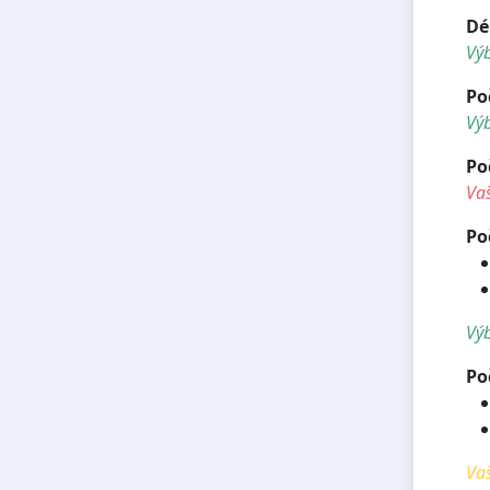
Dé
Vý
Po
Výb
Po
Vaš
Po
Výb
Po
Vaš