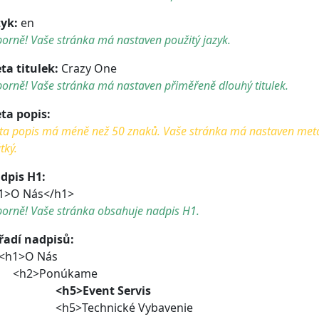
zyk:
en
orně! Vaše stránka má nastaven použitý jazyk.
ta titulek:
Crazy One
orně! Vaše stránka má nastaven přiměřeně dlouhý titulek.
ta popis:
a popis má méně než 50 znaků. Vaše stránka má nastaven meta po
tký.
dpis H1:
1>O Nás</h1>
borně! Vaše stránka obsahuje nadpis H1.
řadí nadpisů:
h1>O Nás
h2>Ponúkame
<h5>Event Servis
h5>Technické Vybavenie