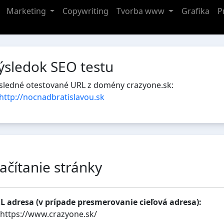
Marketing
Copywriting
Tvorba www
Grafika
P
ýsledok SEO testu
sledné otestované URL z domény crazyone.sk:
http://nocnadbratislavou.sk
ačítanie stránky
L adresa (v prípade presmerovanie cieľová adresa):
https://www.crazyone.sk/