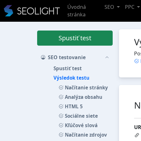
Úvodná
SEO
PPC
stránka
Spustiť test
V
Po
SEO testovanie
Spustiť test
Výsledok testu
Načítanie stránky
Analýza obsahu
N
HTML 5
Sociálne siete
Kľúčové slová
UR
Načítanie zdrojov