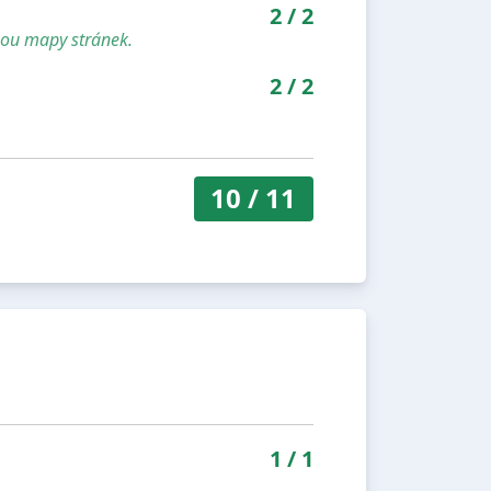
2
/
2
sou mapy stránek.
2
/
2
10
/
11
1
/
1