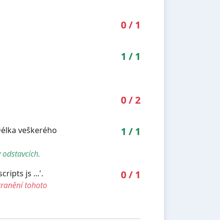
0
/
1
1
/
1
0
/
2
Délka veškerého
1
/
1
 odstavcích.
pts js ...'.
0
/
1
tranění tohoto