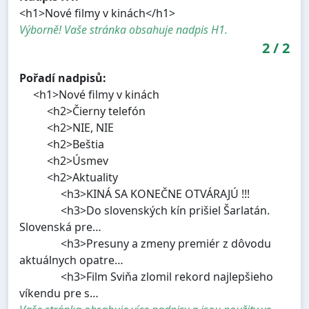
<h1>Nové filmy v kinách</h1>
Výborně! Vaše stránka obsahuje nadpis H1.
2
/
2
Pořadí nadpisů:
<h1>Nové filmy v kinách
<h2>Čierny telefón
<h2>NIE, NIE
<h2>Beštia
<h2>Úsmev
<h2>Aktuality
<h3>KINÁ SA KONEČNE OTVÁRAJÚ !!!
<h3>Do slovenských kín prišiel Šarlatán.
Slovenská pre…
<h3>Presuny a zmeny premiér z dôvodu
aktuálnych opatre…
<h3>Film Sviňa zlomil rekord najlepšieho
víkendu pre s…