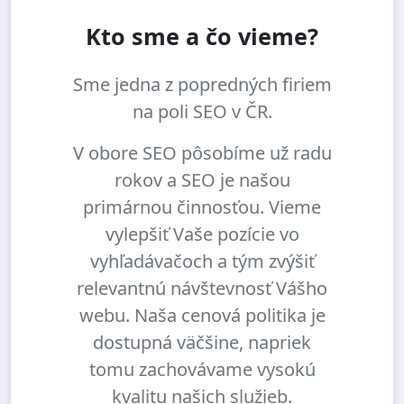
Kto sme a čo vieme?
Sme jedna z popredných firiem
na poli SEO v ČR.
V obore SEO pôsobíme už radu
rokov a SEO je našou
primárnou činnosťou. Vieme
vylepšiť Vaše pozície vo
vyhľadávačoch a tým zvýšiť
relevantnú návštevnosť Vášho
webu. Naša cenová politika je
dostupná väčšine, napriek
tomu zachovávame vysokú
kvalitu našich služieb.