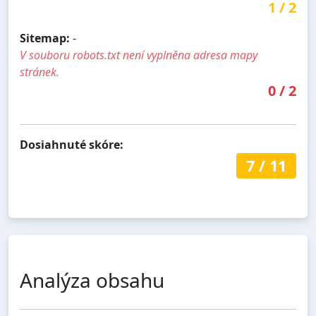
1
/
2
Sitemap:
-
V souboru robots.txt není vyplněna adresa mapy
stránek.
0
/
2
Dosiahnuté skóre:
7
/
11
Analýza obsahu