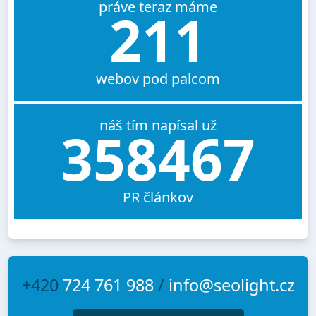
práve teraz máme
211
webov pod palcom
náš tím napísal už
358467
PR článkov
+420
724 761 988
/
info@seolight.cz