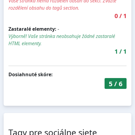
Vaše stránka nemá rozdělen obsah do sekcí. Zvažte
rozdělení obsahu do tagů section.
0
/
1
Zastaralé elementy:
-
Výborně! Vaše stránka neobsahuje žádné zastaralé
HTML elementy.
1
/
1
Dosiahnuté skóre:
5
/
6
Tagy pre sociálne siete