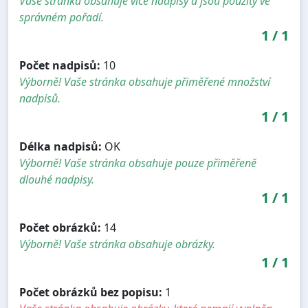
Vaše stránka obsahuje více nadpisy a jsou použity ve
správném pořadí.
1
/
1
Počet nadpisů:
10
Výborně! Vaše stránka obsahuje přiměřené množství
nadpisů.
1
/
1
Délka nadpisů:
OK
Výborně! Vaše stránka obsahuje pouze přiměřeně
dlouhé nadpisy.
1
/
1
Počet obrázků:
14
Výborně! Vaše stránka obsahuje obrázky.
1
/
1
Počet obrázků bez popisu:
1