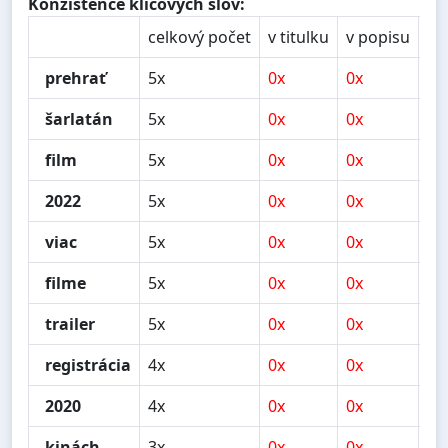
Konzistence klíčových slov:
celkový počet
v titulku
v popisu
v 
prehrať
5x
0x
0x
0x
šarlatán
5x
0x
0x
1x
film
5x
0x
0x
2x
2022
5x
0x
0x
0x
viac
5x
0x
0x
0x
filme
5x
0x
0x
0x
trailer
5x
0x
0x
0x
registrácia
4x
0x
0x
0x
2020
4x
0x
0x
0x
kinách
3x
0x
0x
1x