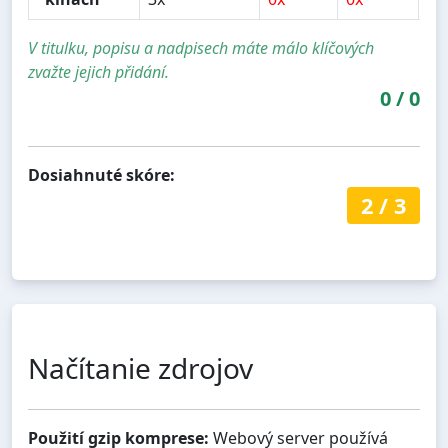
V titulku, popisu a nadpisech máte málo klíčových
zvažte jejich přidání.
0
/
0
Dosiahnuté skóre:
2
/
3
Načítanie zdrojov
Použití gzip komprese:
Webový server používá