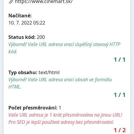
https://www.cinemart.sk/
Načítané:
10. 7. 2022 05:22
Status kód:
200
Výborně! Vaše URL adresa vrací úspěšný stavový HTTP
kód.
1
/
1
Typ obsahu:
text/html
Výborně! Vaše URL adresa vrací obsah ve formátu
HTML.
1
/
1
Počet přesměrování:
1
Vaše URL adresa je 1 krát přesměrována na jinou URL!
Pro SEO je lepší používat adresy bez přesměrování.
1
/
2