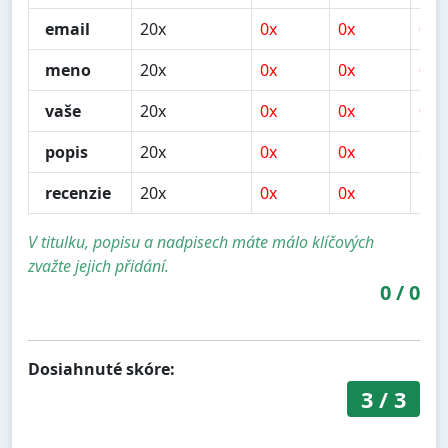
email
20x
0x
0x
0x
meno
20x
0x
0x
0x
vaše
20x
0x
0x
0x
popis
20x
0x
0x
6x
recenzie
20x
0x
0x
10x
V titulku, popisu a nadpisech máte málo klíčových
zvažte jejich přidání.
0
/
0
Dosiahnuté skóre:
3
/
3