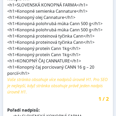
<h1>SLOVENSKÁ KONOPNÁ FARMA</h1>
<h1>Konopné semienka Cannature</h1>
<h1>Konopný olej Cannature</h1>
<h1>Konopná polohrubá múka Cann 500 g</h1>
<h1>Konopná polohrubá múka Cann 500 g</h1>
<h1>Konopná proteinová tyčinka Cann</h1>
<h1>Konopná proteinová tyčinka Cann</h1>
<h1>Konopný proteín Cann 1kg</h1>
<h1>Konopný proteín Cann 1kg</h1>
<h1>KONOPNÝ ČAJ CANNATURE</h1>
<h1>Konopný čaj porciovaný CANN 16 g – 20
porcií</h1>
Vaše stránka obsahuje více nadpisů úrovně H1. Pro SEO
je nejlepší, když stránka obsahuje právě jeden nadpis
úrovně H1.
1
/
2
Pořadí nadpisů: