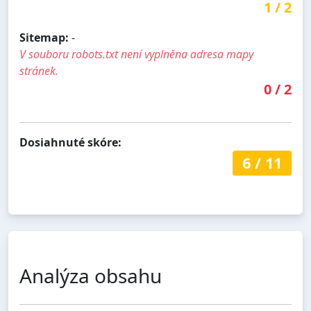
1
/
2
Sitemap:
-
V souboru robots.txt není vyplněna adresa mapy
stránek.
0
/
2
Dosiahnuté skóre:
6
/
11
Analýza obsahu