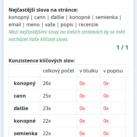
Nejčastější slova na stránce:
konopný | cann | ďalšie | konopné | semienka |
email | meno | vaše | popis | recenzie
Mezi nejčastějšími slovy na Vašich stránkách by se měli
nacházet Vaše klíčová slova.
1
/
1
Konzistence klíčových slov:
celkový počet
v titulku
v popisu
v n
konopný
26x
0x
0x
6x
cann
25x
0x
0x
7x
ďalšie
23x
0x
0x
10x
konopné
22x
0x
0x
1x
semienka
22x
0x
0x
9x