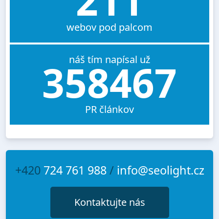
211
webov pod palcom
náš tím napísal už
358467
PR článkov
+420
724 761 988
/
info@seolight.cz
Kontaktujte nás