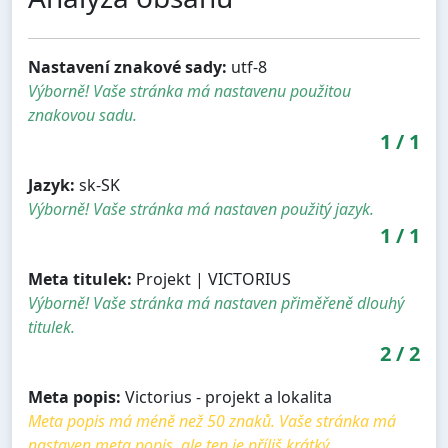
Nastavení znakové sady:
utf-8
Výborně! Vaše stránka má nastavenu použitou
znakovou sadu.
1
/
1
Jazyk:
sk-SK
Výborně! Vaše stránka má nastaven použitý jazyk.
1
/
1
Meta titulek:
Projekt | VICTORIUS
Výborně! Vaše stránka má nastaven přiměřeně dlouhý
titulek.
2
/
2
Meta popis:
Victorius - projekt a lokalita
Meta popis má méně než 50 znaků. Vaše stránka má
nastaven meta popis, ale ten je příliš krátký.