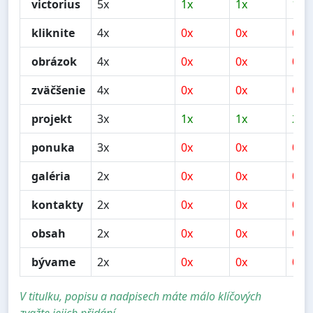
victorius
5x
1x
1x
1x
kliknite
4x
0x
0x
0x
obrázok
4x
0x
0x
0x
zväčšenie
4x
0x
0x
0x
projekt
3x
1x
1x
2x
ponuka
3x
0x
0x
0x
galéria
2x
0x
0x
0x
kontakty
2x
0x
0x
0x
obsah
2x
0x
0x
0x
bývame
2x
0x
0x
0x
V titulku, popisu a nadpisech máte málo klíčových