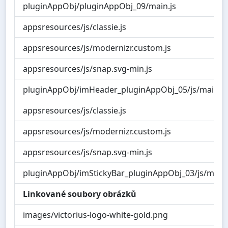
pluginAppObj/pluginAppObj_09/main.js
appsresources/js/classie.js
appsresources/js/modernizr.custom.js
appsresources/js/snap.svg-min.js
pluginAppObj/imHeader_pluginAppObj_05/js/main.js
appsresources/js/classie.js
appsresources/js/modernizr.custom.js
appsresources/js/snap.svg-min.js
pluginAppObj/imStickyBar_pluginAppObj_03/js/main.
Linkované soubory obrázků
images/victorius-logo-white-gold.png