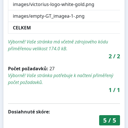
images/victorius-logo-white-gold.png
images/empty-GT_imagea-1-.png
CELKEM
Výborně! Vaše stránka má včetně zdrojového kódu
přiměřenou velikost 174.0 kB.
2
/
2
Počet požadavků:
27
Výborně! Vaše stránka potřebuje k načtení přiměřený
počet požadavků.
1
/
1
Dosiahnuté skóre:
5
/
5