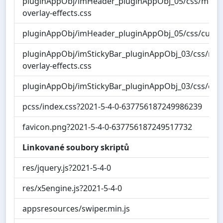
pluginAppObj/imHeader_pluginAppObj_05/css/menu
overlay-effects.css
pluginAppObj/imHeader_pluginAppObj_05/css/custo
pluginAppObj/imStickyBar_pluginAppObj_03/css/me
overlay-effects.css
pluginAppObj/imStickyBar_pluginAppObj_03/css/cus
pcss/index.css?2021-5-4-0-637756187249986239
favicon.png?2021-5-4-0-637756187249517732
Linkované soubory skriptů
res/jquery.js?2021-5-4-0
res/x5engine.js?2021-5-4-0
appsresources/swiper.min.js