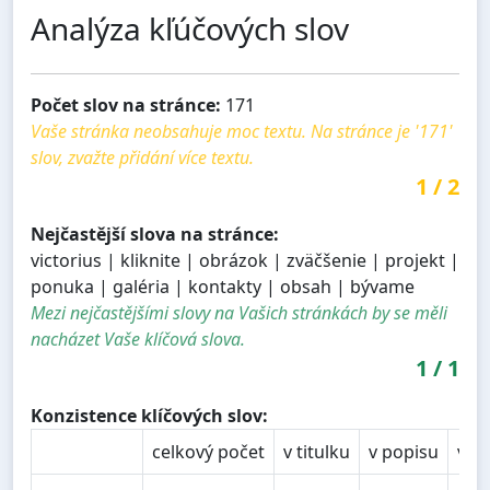
Analýza kľúčových slov
Počet slov na stránce:
171
Vaše stránka neobsahuje moc textu. Na stránce je '171'
slov, zvažte přidání více textu.
1
/
2
Nejčastější slova na stránce:
victorius | kliknite | obrázok | zväčšenie | projekt |
ponuka | galéria | kontakty | obsah | bývame
Mezi nejčastějšími slovy na Vašich stránkách by se měli
nacházet Vaše klíčová slova.
1
/
1
Konzistence klíčových slov:
celkový počet
v titulku
v popisu
v n