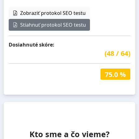
Zobraziť protokol SEO testu
Stiahnuť protokol SEO testu
Dosiahnuté skóre:
(
48
/
64
)
75.0 %
Kto sme a čo vieme?