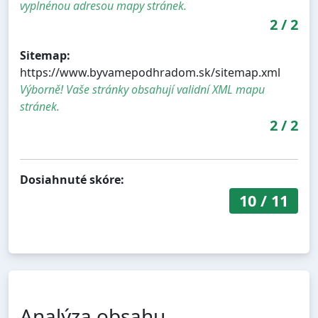
vyplnénou adresou mapy stránek.
2
/
2
Sitemap:
https://www.byvamepodhradom.sk/sitemap.xml
Výborně! Vaše stránky obsahují validní XML mapu
stránek.
2
/
2
Dosiahnuté skóre:
10
/
11
Analýza obsahu