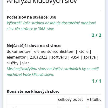
Analýza kľúčových slov
Počet slov na stránce:
868
Výborně! Vaše stránka obsahuje dostatečné množství
slov. Na stránce je '868' slov.
2
/
2
Nejčastější slova na stránce:
dokumentov | elementoriconlistitem | ktoré |
elementor | 23012022 | softvéru | v354 | správa |
služby | viac
Mezi nejčastějšími slovy na Vašich stránkách by se měli
nacházet Vaše klíčová slova.
1
/
1
Konzistence klíčových slov:
celkový počet
v titulku
v