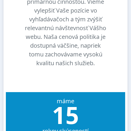
primárnou činnosťou. Vieme
vylepšiť Vaše pozície vo
vyhľadávačoch a tým zvýšiť
relevantnú návštevnosť Vášho
webu. Naša cenová politika je
dostupná väčšine, napriek
tomu zachovávame vysokú
kvalitu našich služieb.
máme
15
rokov skúseností