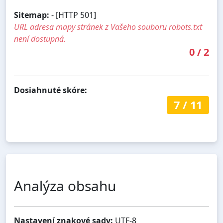
Sitemap:
- [HTTP 501]
URL adresa mapy stránek z Vašeho souboru robots.txt
není dostupná.
0
/
2
Dosiahnuté skóre:
7
/
11
Analýza obsahu
Nastavení znakové sady:
UTF-8