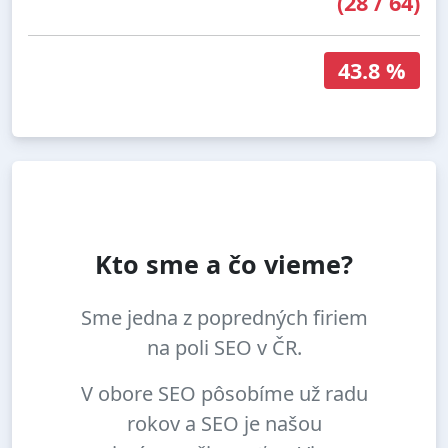
(
28
/
64
)
43.8 %
Kto sme a čo vieme?
Sme jedna z popredných firiem
na poli SEO v ČR.
V obore SEO pôsobíme už radu
rokov a SEO je našou