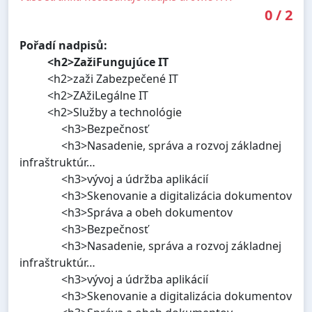
0
/
2
Pořadí nadpisů:
<h2>ZažiFungujúce IT
<h2>zaži Zabezpečené IT
<h2>ZAžiLegálne IT
<h2>Služby a technológie
<h3>Bezpečnosť
<h3>Nasadenie, správa a rozvoj základnej
infraštruktúr…
<h3>vývoj a údržba aplikácií
<h3>Skenovanie a digitalizácia dokumentov
<h3>Správa a obeh dokumentov
<h3>Bezpečnosť
<h3>Nasadenie, správa a rozvoj základnej
infraštruktúr…
<h3>vývoj a údržba aplikácií
<h3>Skenovanie a digitalizácia dokumentov