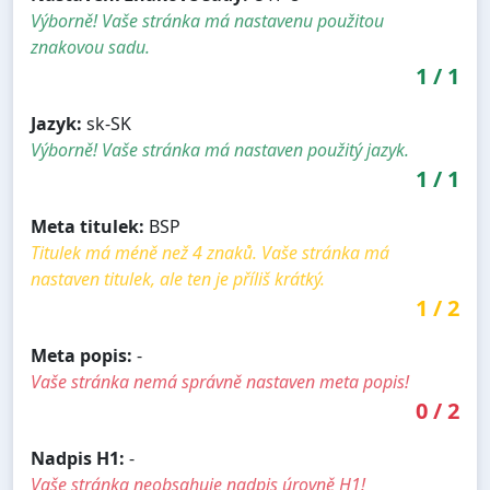
Výborně! Vaše stránka má nastavenu použitou
znakovou sadu.
1
/
1
Jazyk:
sk-SK
Výborně! Vaše stránka má nastaven použitý jazyk.
1
/
1
Meta titulek:
BSP
Titulek má méně než 4 znaků. Vaše stránka má
nastaven titulek, ale ten je příliš krátký.
1
/
2
Meta popis:
-
Vaše stránka nemá správně nastaven meta popis!
0
/
2
Nadpis H1:
-
Vaše stránka neobsahuje nadpis úrovně H1!