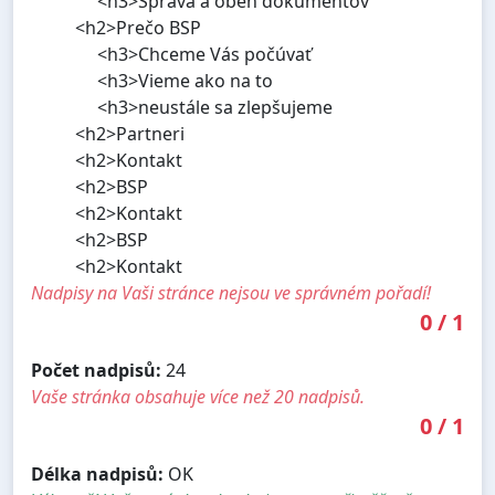
<h3>Správa a obeh dokumentov
<h2>Prečo BSP
<h3>Chceme Vás počúvať
<h3>Vieme ako na to
<h3>neustále sa zlepšujeme
<h2>Partneri
<h2>Kontakt
<h2>BSP
<h2>Kontakt
<h2>BSP
<h2>Kontakt
Nadpisy na Vaši stránce nejsou ve správném pořadí!
0
/
1
Počet nadpisů:
24
Vaše stránka obsahuje více než 20 nadpisů.
0
/
1
Délka nadpisů:
OK