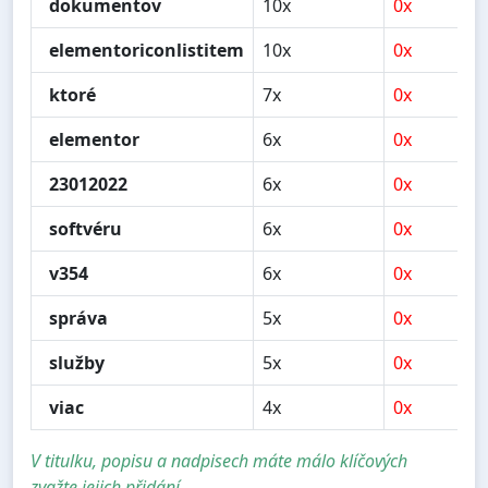
dokumentov
10x
0x
0
elementoriconlistitem
10x
0x
0
ktoré
7x
0x
0
elementor
6x
0x
0
23012022
6x
0x
0
softvéru
6x
0x
0
v354
6x
0x
0
správa
5x
0x
0
služby
5x
0x
0
viac
4x
0x
0
V titulku, popisu a nadpisech máte málo klíčových
zvažte jejich přidání.