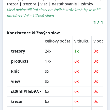
trezor | trezora | viac | nasťahovanie | zámky
Mezi nejčastějšími slovy na Vašich stránkách by se měli
nacházet Vaše klíčová slova.
1
/
1
Konzistence klíčových slov:
celkový počet
v titulku
v popisu
trezory
24x
1x
0x
products
17x
0x
0x
kľúč
9x
0x
0x
view
9x
0x
0x
st0{fill#ffeb97;}
6x
0x
0x
trezor
6x
0x
0x