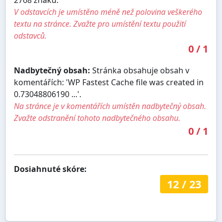
2768 znaků.
V odstavcích je umístěno méně než polovina veškerého
textu na stránce. Zvažte pro umístění textu použití
odstavců.
0
/
1
Nadbytečný obsah:
Stránka obsahuje obsah v
komentářích: 'WP Fastest Cache file was created in
0.73048806190 ...'.
Na stránce je v komentářích umístěn nadbytečný obsah.
Zvažte odstranění tohoto nadbytečného obsahu.
0
/
1
Dosiahnuté skóre:
12
/
23