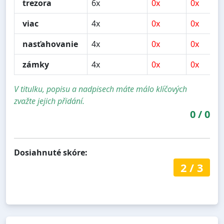
trezora
6x
0x
0x
viac
4x
0x
0x
nasťahovanie
4x
0x
0x
zámky
4x
0x
0x
V titulku, popisu a nadpisech máte málo klíčových
zvažte jejich přidání.
0
/
0
Dosiahnuté skóre:
2
/
3