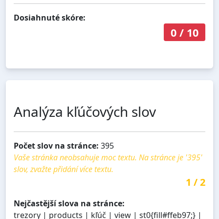
Dosiahnuté skóre:
0
/
10
Analýza kľúčových slov
Počet slov na stránce:
395
Vaše stránka neobsahuje moc textu. Na stránce je '395'
slov, zvažte přidání více textu.
1
/
2
Nejčastější slova na stránce:
trezory | products | kľúč | view | st0{fill#ffeb97;} |