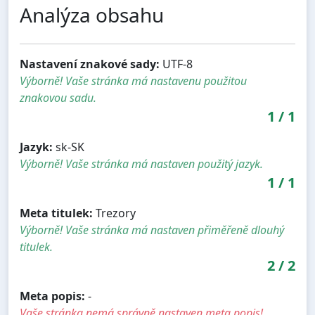
Analýza obsahu
Nastavení znakové sady:
UTF-8
Výborně! Vaše stránka má nastavenu použitou
znakovou sadu.
1
/
1
Jazyk:
sk-SK
Výborně! Vaše stránka má nastaven použitý jazyk.
1
/
1
Meta titulek:
Trezory
Výborně! Vaše stránka má nastaven přiměřeně dlouhý
titulek.
2
/
2
Meta popis:
-
Vaše stránka nemá správně nastaven meta popis!