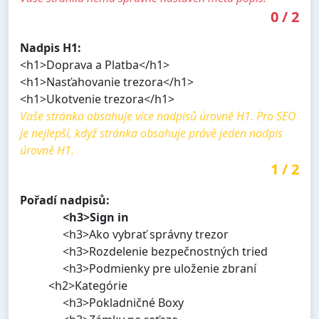
0
/
2
Nadpis H1:
<h1>Doprava a Platba</h1>
<h1>Nasťahovanie trezora</h1>
<h1>Ukotvenie trezora</h1>
Vaše stránka obsahuje více nadpisů úrovně H1. Pro SEO
je nejlepší, když stránka obsahuje právě jeden nadpis
úrovně H1.
1
/
2
Pořadí nadpisů:
<h3>Sign in
<h3>Ako vybrať správny trezor
<h3>Rozdelenie bezpečnostných tried
<h3>Podmienky pre uloženie zbraní
<h2>Kategórie
<h3>Pokladničné Boxy