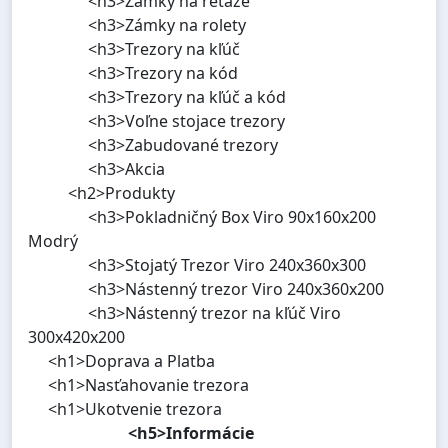
<h3>Zámky na reťaze
<h3>Zámky na rolety
<h3>Trezory na kľúč
<h3>Trezory na kód
<h3>Trezory na kľúč a kód
<h3>Voľne stojace trezory
<h3>Zabudované trezory
<h3>Akcia
<h2>Produkty
<h3>Pokladničný Box Viro 90x160x200
Modrý
<h3>Stojatý Trezor Viro 240x360x300
<h3>Nástenný trezor Viro 240x360x200
<h3>Nástenný trezor na kľúč Viro
300x420x200
<h1>Doprava a Platba
<h1>Nasťahovanie trezora
<h1>Ukotvenie trezora
<h5>Informácie